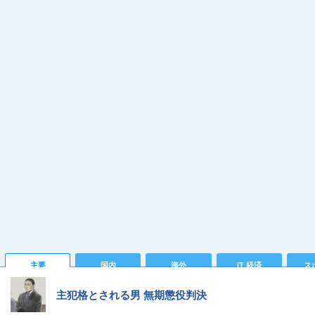
主要
国内
海外
IT 経済
ス
主犯格とされる男 無期懲役判決