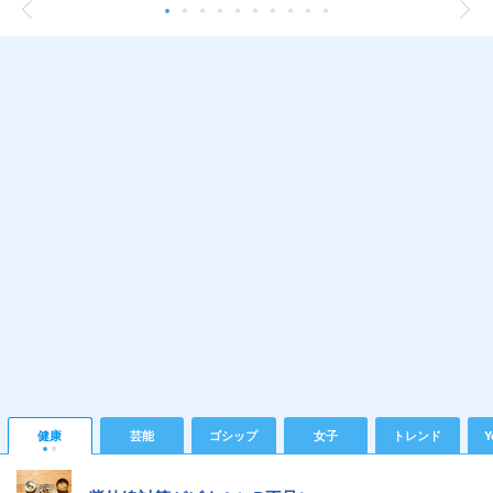
健康
芸能
ゴシップ
女子
トレンド
Y