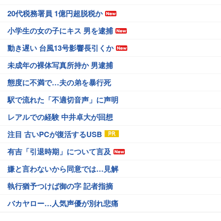
20代税務署員 1億円超脱税か
小学生の女の子にキス 男を逮捕
動き遅い 台風13号影響長引くか
未成年の裸体写真所持か 男逮捕
態度に不満で…夫の弟を暴行死
駅で流れた「不適切音声」に声明
レアルでの経験 中井卓大が回想
注目 古いPCが復活するUSB
有吉「引退時期」について言及
嫌と言わないから同意では…見解
執行猶予つけば御の字 記者指摘
バカヤロー…人気声優が別れ悲痛