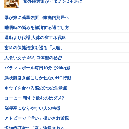
紫外線対策がビタミンD不足に
母が娘に減量強要→家庭内別居へ
睡眠時の悩みを解消する過ごし方
運動より代謝 人体の省エネ戦略
歯科の保健治療を巡る「大嘘」
大食い女子 46キロ体型の秘密
バランスボール毎日10分で20kg減
躁状態引き起こしかねないNG行動
キウイを食べる際の3つの注意点
コーヒー 朝すぐ飲むのはダメ?
脳梗塞になりやすい人の特徴
アトピーで「汚い」扱いされ苦悩
認知症研究で「音」注目される