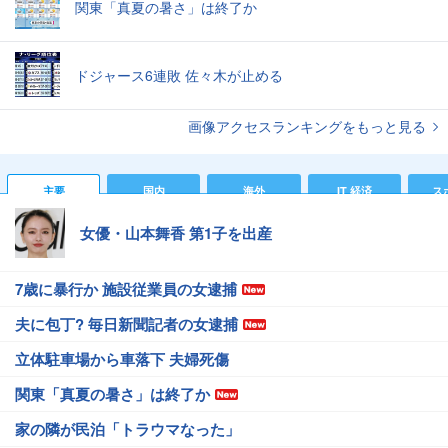
関東「真夏の暑さ」は終了か
ドジャース6連敗 佐々木が止める
画像アクセスランキングをもっと見る
主要
国内
海外
IT 経済
ス
女優・山本舞香 第1子を出産
7歳に暴行か 施設従業員の女逮捕
夫に包丁? 毎日新聞記者の女逮捕
立体駐車場から車落下 夫婦死傷
関東「真夏の暑さ」は終了か
家の隣が民泊「トラウマなった」