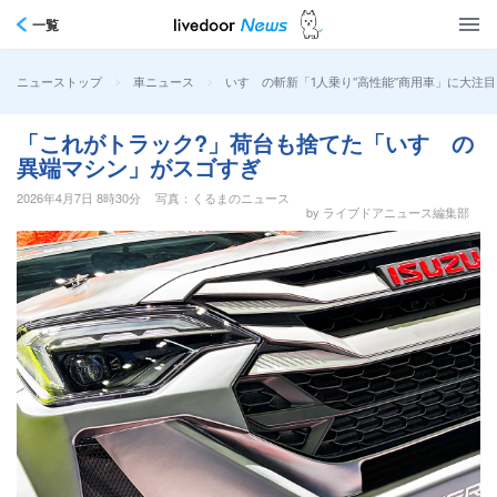
一覧
>
>
いすゞの斬新「1人乗り“高性能”商用車」に大注目
ニューストップ
車ニュース
「これがトラック?」荷台も捨てた「いすゞの
異端マシン」がスゴすぎ
2026年4月7日 8時30分
写真：くるまのニュース
by ライブドアニュース編集部