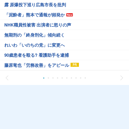
露 原爆投下巡り広島市長を批判
「泥酔者」熊本で通報が頻発か
NHK職員性被害 出演者に怒りの声
無期刑の「終身刑化」傾向続く
れいわ「いのちの党」に変更へ
90歳患者を殴る? 看護助手を逮捕
藤原竜也「労務改善」をアピール