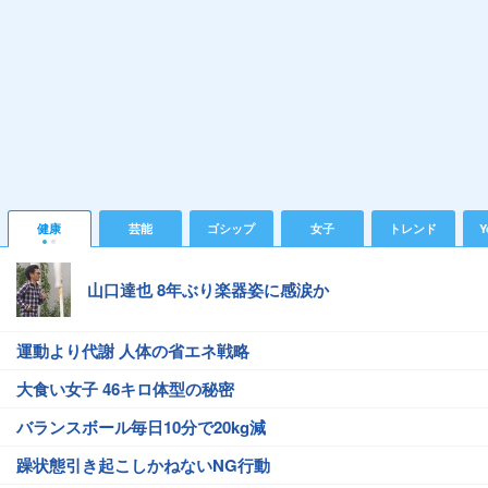
健康
芸能
ゴシップ
女子
トレンド
Y
山口達也 8年ぶり楽器姿に感涙か
運動より代謝 人体の省エネ戦略
大食い女子 46キロ体型の秘密
バランスボール毎日10分で20kg減
躁状態引き起こしかねないNG行動