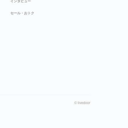
インタビュー
セール・おトク
©
livedoor