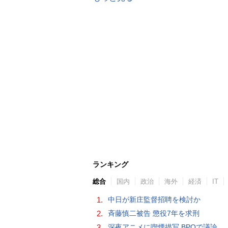
ランキング
総合
国内
政治
海外
経済
IT
1.
中日が新庄監督招聘を検討か
2.
斉藤慎二被告 懲役7年を求刑
3.
深夜アニメに喫煙描写 BPOで議論