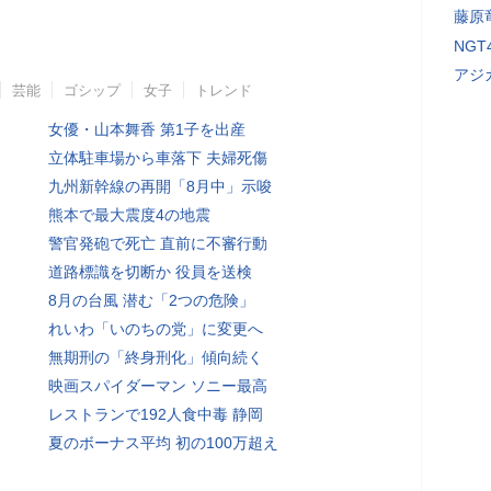
藤原
NG
アジ
芸能
ゴシップ
女子
トレンド
女優・山本舞香 第1子を出産
立体駐車場から車落下 夫婦死傷
九州新幹線の再開「8月中」示唆
熊本で最大震度4の地震
警官発砲で死亡 直前に不審行動
道路標識を切断か 役員を送検
8月の台風 潜む「2つの危険」
れいわ「いのちの党」に変更へ
無期刑の「終身刑化」傾向続く
映画スパイダーマン ソニー最高
レストランで192人食中毒 静岡
夏のボーナス平均 初の100万超え