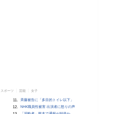
スポーツ
芸能
女子
11.
斉藤被告に「多目的トイレ以下」
12.
NHK職員性被害 出演者に怒りの声
13.
「泥酔者」熊本で通報が頻発か