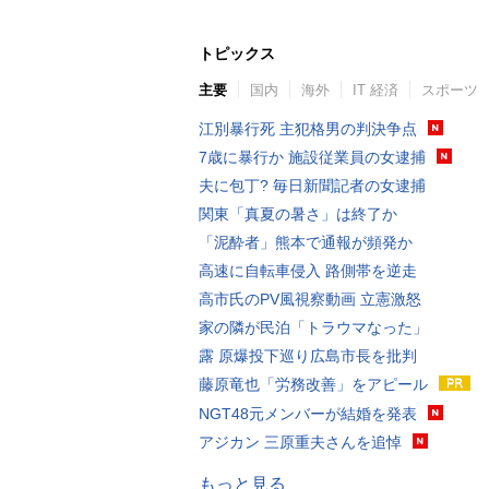
トピックス
主要
国内
海外
IT 経済
スポーツ
江別暴行死 主犯格男の判決争点
7歳に暴行か 施設従業員の女逮捕
夫に包丁? 毎日新聞記者の女逮捕
関東「真夏の暑さ」は終了か
「泥酔者」熊本で通報が頻発か
高速に自転車侵入 路側帯を逆走
高市氏のPV風視察動画 立憲激怒
家の隣が民泊「トラウマなった」
露 原爆投下巡り広島市長を批判
藤原竜也「労務改善」をアピール
NGT48元メンバーが結婚を発表
アジカン 三原重夫さんを追悼
もっと見る