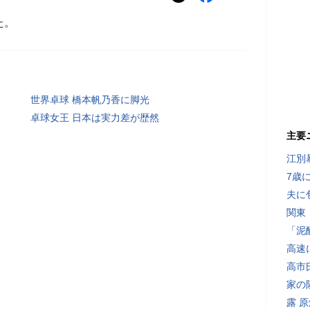
た。
世界卓球 橋本帆乃香に脚光
卓球女王 日本は実力差が歴然
主要
江別
7歳
夫に
関東
「泥
高速
高市
家の
露 