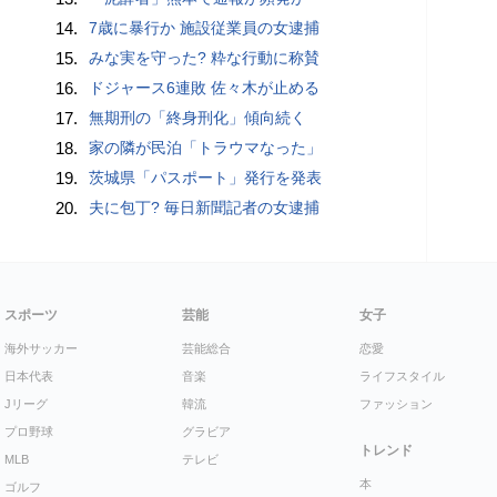
14.
7歳に暴行か 施設従業員の女逮捕
15.
みな実を守った? 粋な行動に称賛
16.
ドジャース6連敗 佐々木が止める
17.
無期刑の「終身刑化」傾向続く
18.
家の隣が民泊「トラウマなった」
19.
茨城県「パスポート」発行を発表
20.
夫に包丁? 毎日新聞記者の女逮捕
スポーツ
芸能
女子
海外サッカー
芸能総合
恋愛
日本代表
音楽
ライフスタイル
Jリーグ
韓流
ファッション
プロ野球
グラビア
トレンド
MLB
テレビ
本
ゴルフ