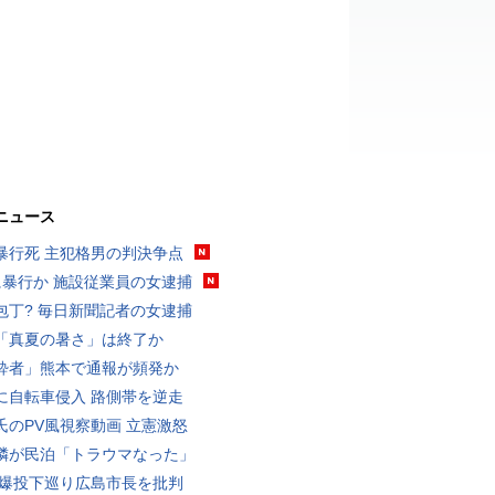
ニュース
暴行死 主犯格男の判決争点
に暴行か 施設従業員の女逮捕
包丁? 毎日新聞記者の女逮捕
「真夏の暑さ」は終了か
酔者」熊本で通報が頻発か
に自転車侵入 路側帯を逆走
氏のPV風視察動画 立憲激怒
隣が民泊「トラウマなった」
原爆投下巡り広島市長を批判