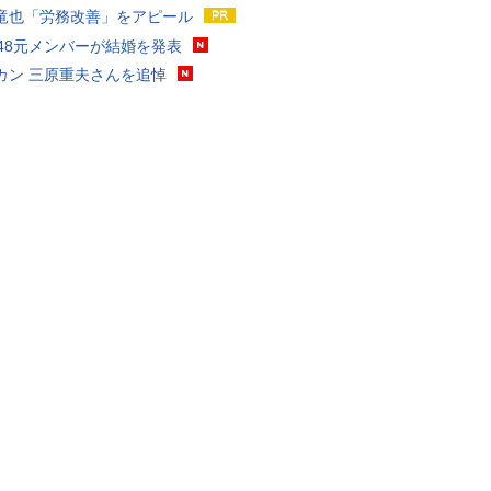
竜也「労務改善」をアピール
T48元メンバーが結婚を発表
カン 三原重夫さんを追悼