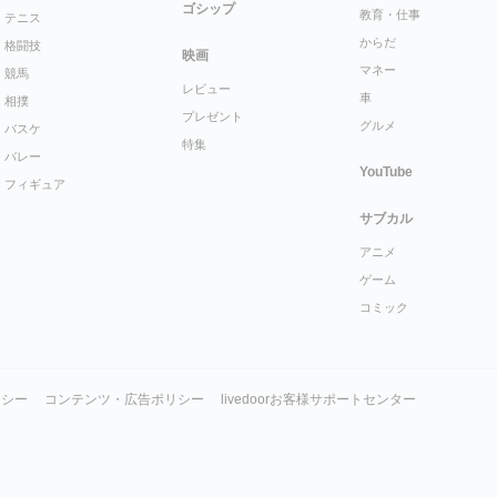
ゴシップ
教育・仕事
テニス
からだ
格闘技
映画
マネー
競馬
レビュー
車
相撲
プレゼント
グルメ
バスケ
特集
バレー
YouTube
フィギュア
サブカル
アニメ
ゲーム
コミック
リシー
コンテンツ・広告ポリシー
livedoorお客様サポートセンター