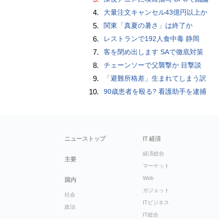
4.
大量注文キャンセル43億円以上か
5.
関東「真夏の暑さ」は終了か
6.
レストランで192人食中毒 静岡
7.
客を閉め出します SAで徹底対策
8.
チェーンソーで父襲撃か 目撃談
9.
「避難所格差」生まれてしまう訳
10.
90歳患者を殴る? 看護助手を逮捕
ニューストップ
IT 経済
経済総合
主要
マーケット
Web
国内
ガジェット
社会
ITビジネス
政治
IT総合