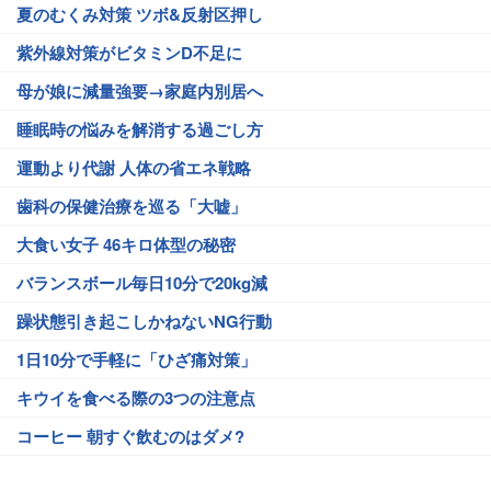
夏のむくみ対策 ツボ&反射区押し
紫外線対策がビタミンD不足に
母が娘に減量強要→家庭内別居へ
睡眠時の悩みを解消する過ごし方
運動より代謝 人体の省エネ戦略
歯科の保健治療を巡る「大嘘」
大食い女子 46キロ体型の秘密
バランスボール毎日10分で20kg減
躁状態引き起こしかねないNG行動
1日10分で手軽に「ひざ痛対策」
キウイを食べる際の3つの注意点
コーヒー 朝すぐ飲むのはダメ?