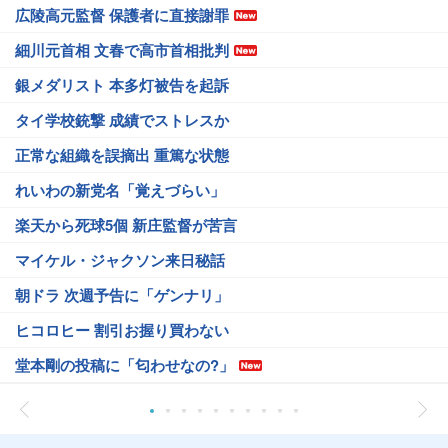
広陵高元監督 保護者に直接謝罪
細川元首相 文春で高市首相批判
銀メダリスト 本多灯被告を起訴
タイ学校銃撃 成績でストレスか
正常な組織を誤摘出 重篤な状態
れいわの新党名「覚えづらい」
楽天から死球5個 新庄監督が苦言
マイケル・ジャクソン来日秘話
朝ドラ 次週予告に「ゲンナリ」
ヒコロヒー 割引お握り買わない
堂本剛の投稿に「匂わせなの?」