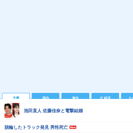
主要
国内
海外
IT 経済
ス
池田直人 佐藤佳奈と電撃結婚
脱輪したトラック発見 男性死亡