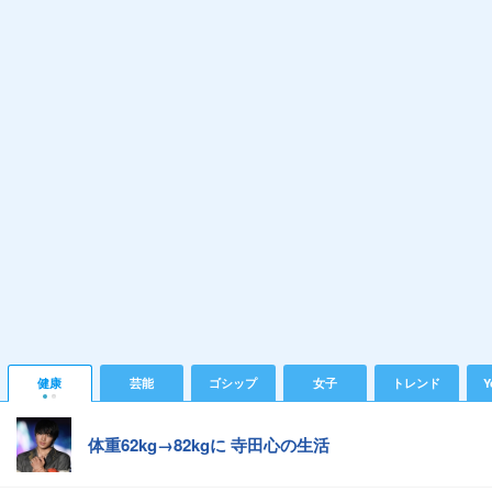
健康
芸能
ゴシップ
女子
トレンド
Y
体重62kg→82kgに 寺田心の生活