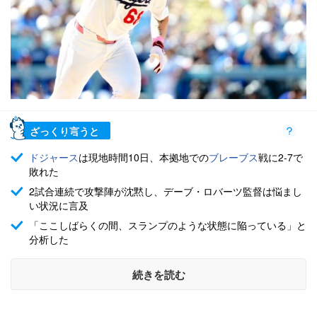
ざっくり言うと
ドジャース
は現地時間10日、本拠地での
ブレーブス
戦に2-7で
敗れた
2試合連続で攻撃陣が沈黙し、デーブ・ロバーツ監督は悩まし
い状況に言及
「ここしばらくの間、スランプのような状態に陥っている」と
分析した
続きを読む