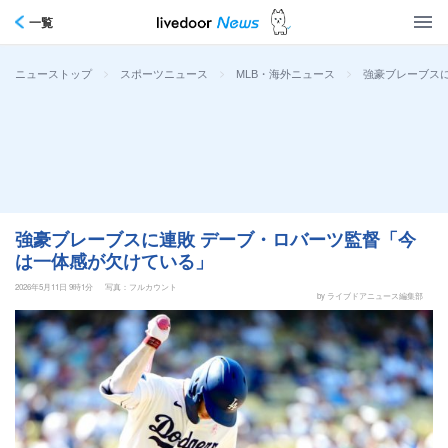
一覧
>
>
>
強豪ブレーブス
ニューストップ
スポーツニュース
MLB・海外ニュース
強豪ブレーブスに連敗 デーブ・ロバーツ監督「今
は一体感が欠けている」
2026年5月11日 9時1分
写真：フルカウント
by ライブドアニュース編集部