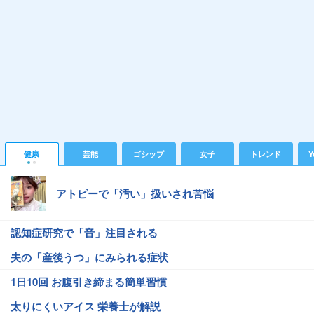
健康
芸能
ゴシップ
女子
トレンド
Y
アトピーで「汚い」扱いされ苦悩
認知症研究で「音」注目される
夫の「産後うつ」にみられる症状
1日10回 お腹引き締まる簡単習慣
太りにくいアイス 栄養士が解説