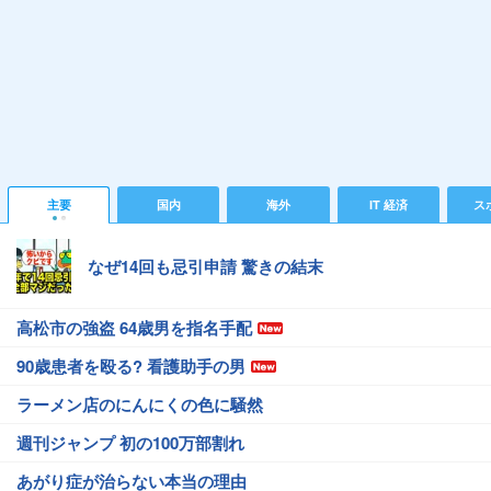
主要
国内
海外
IT 経済
ス
なぜ14回も忌引申請 驚きの結末
高松市の強盗 64歳男を指名手配
90歳患者を殴る? 看護助手の男
ラーメン店のにんにくの色に騒然
週刊ジャンプ 初の100万部割れ
あがり症が治らない本当の理由