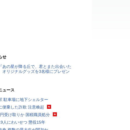
らせ
『あの星が降る丘で、君とまた出会いた
』オリジナルグッズを3名様にプレゼン
ニュース
駅 駐車場に地下シェルター
に便乗した詐欺 注意喚起
5億円受け取りか 国税職員処分
19人にわいせつ 懲役15年
飲食 複数の早大生が関与か