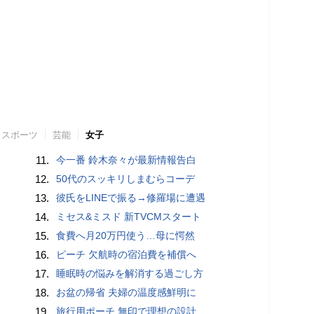
スポーツ
芸能
女子
11.
今一番 鈴木奈々が最新情報告白
12.
50代のスッキリしまむらコーデ
13.
彼氏をLINEで振る→修羅場に遭遇
14.
ミセス&ミスド 新TVCMスタート
15.
食費へ月20万円使う…母に愕然
16.
ピーチ 欠航時の宿泊費を補償へ
17.
睡眠時の悩みを解消する過ごし方
18.
お盆の帰省 夫婦の温度感鮮明に
19.
旅行用ポーチ 無印で理想の設計