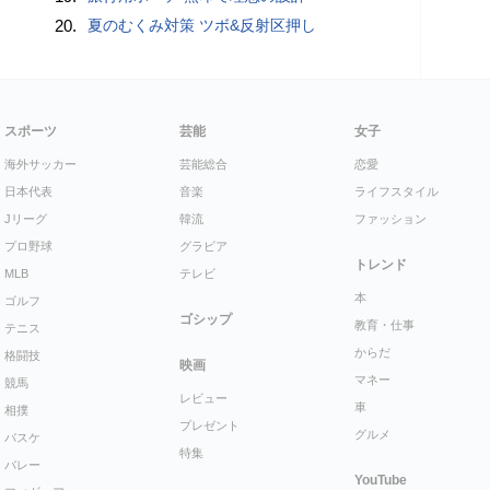
20.
夏のむくみ対策 ツボ&反射区押し
スポーツ
芸能
女子
海外サッカー
芸能総合
恋愛
日本代表
音楽
ライフスタイル
Jリーグ
韓流
ファッション
プロ野球
グラビア
トレンド
MLB
テレビ
本
ゴルフ
ゴシップ
教育・仕事
テニス
からだ
格闘技
映画
マネー
競馬
レビュー
車
相撲
プレゼント
グルメ
バスケ
特集
バレー
YouTube