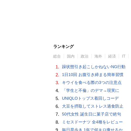
ランキング
総合
国内
政治
海外
経済
IT
1.
躁状態引き起こしかねないNG行動
2.
1日10回 お腹引き締まる簡単習慣
3.
キウイを食べる際の3つの注意点
4.
「学生と不倫」のデマ→現実に
5.
UNIQLOトップス着回しコーデ
6.
大豆を摂取してストレス過食防止
7.
50代女性 誕生日に菓子店で絶句
8.
ミセスドーナツ 全4種をレビュー
9.
毎日早歩き 1年で何キロ痩せるか