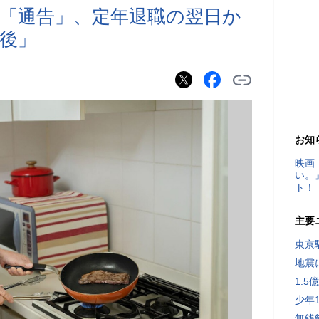
の「通告」、定年退職の翌日か
後」
お知
映画
い。
ト！
主要
東京
地震
1.
少年
無銭