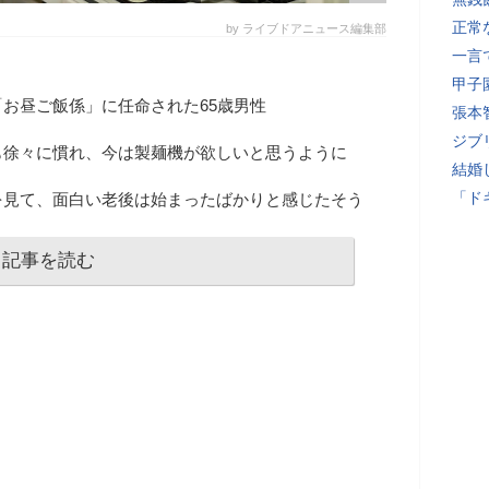
正常
by ライブドアニュース編集部
一言
甲子
お昼ご飯係」に任命された65歳男性
張本
ジブ
も徐々に慣れ、今は製麺機が欲しいと思うように
結婚
「ド
を見て、面白い老後は始まったばかりと感じたそう
記事を読む