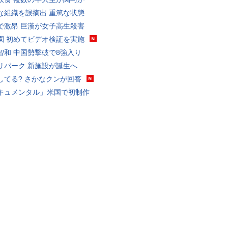
な組織を誤摘出 重篤な状態
で激昂 巨漢が女子高生殺害
園 初めてビデオ検証を実施
智和 中国勢撃破で8強入り
リパーク 新施設が誕生へ
してる? さかなクンが回答
キュメンタル」米国で初制作