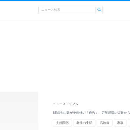
ニューストップ
>
65歳夫に妻が予想外の「通告」、定年退職の翌日か
夫婦関係
老後の生活
高齢者
家事