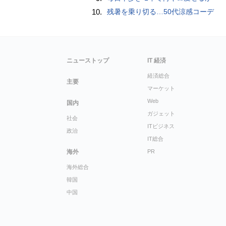
10.
残暑を乗り切る…50代涼感コーデ
ニューストップ
IT 経済
経済総合
主要
マーケット
Web
国内
ガジェット
社会
ITビジネス
政治
IT総合
海外
PR
海外総合
韓国
中国