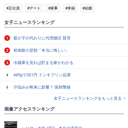
#正社員
#デート
#家事
#幸福
#結婚
女子ニュースランキング
親が子の代わりに代理婚活 賛否
1
初体験の翌朝「本当に悔しい」
2
冷蔵庫を見れば貯まる家かわかる
3
465gで321円 ドンキプリン品薄
4
汗悩みが将来に影響？ 医師警鐘
5
女子ニュースランキングをもっと見る
画像アクセスランキング