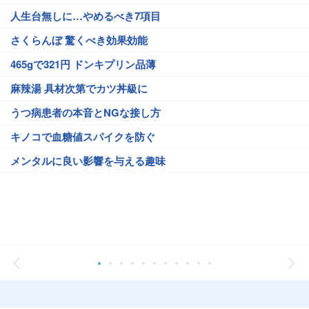
人生台無しに…やめるべき7項目
さくらんぼ 驚くべき効果効能
465gで321円 ドンキプリン品薄
麻辣湯 具材次第でカツ丼級に
うつ病患者の本音とNGな接し方
キノコで血糖値スパイクを防ぐ
メンタルに良い影響を与える趣味