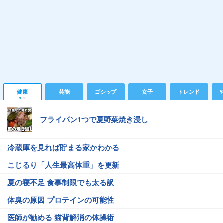
健康
芸能
ゴシップ
女子
トレンド
Y
フライパン1つで夏野菜焼き浸し
冷蔵庫を見れば貯まる家かわかる
こじるり「人生最高体重」を更新
夏の寝不足 食事制限でも太る訳
体臭の原因 プロテインの可能性
医師が勧める 猫背解消の体操術