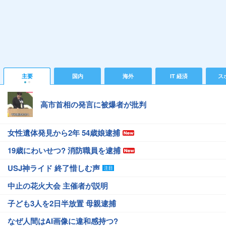
主要
国内
海外
IT 経済
ス
高市首相の発言に被爆者が批判
女性遺体発見から2年 54歳娘逮捕
19歳にわいせつ? 消防職員を逮捕
USJ神ライド 終了惜しむ声
中止の花火大会 主催者が説明
子ども3人を2日半放置 母親逮捕
なぜ人間はAI画像に違和感持つ?