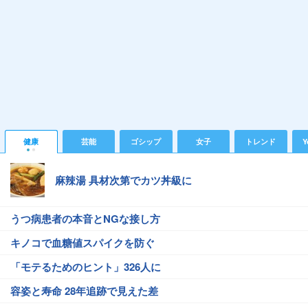
健康
芸能
ゴシップ
女子
トレンド
Y
麻辣湯 具材次第でカツ丼級に
うつ病患者の本音とNGな接し方
キノコで血糖値スパイクを防ぐ
「モテるためのヒント」326人に
容姿と寿命 28年追跡で見えた差