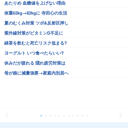
あたりめ 血糖値を上げない理由
体重62kg→82kgに 寺田心の生活
夏のむくみ対策 ツボ&反射区押し
紫外線対策がビタミンD不足に
緑茶を飲むと死亡リスク低まる?
ヨーグルト いつ食べたらいい?
休みだが疲れる 隠れ疲労対策は
母が娘に減量強要→家庭内別居へ