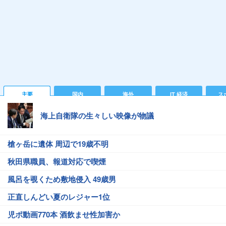
主要
国内
海外
IT 経済
ス
海上自衛隊の生々しい映像が物議
槍ヶ岳に遺体 周辺で19歳不明
秋田県職員、報道対応で喫煙
風呂を覗くため敷地侵入 49歳男
正直しんどい夏のレジャー1位
児ポ動画770本 酒飲ませ性加害か