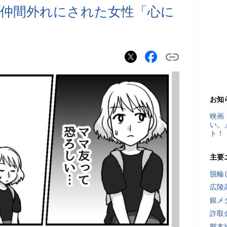
仲間外れにされた女性「心に
お知
映画
い。
ト！
主要
脱輪
広陵
銀メ
詐取
熊本