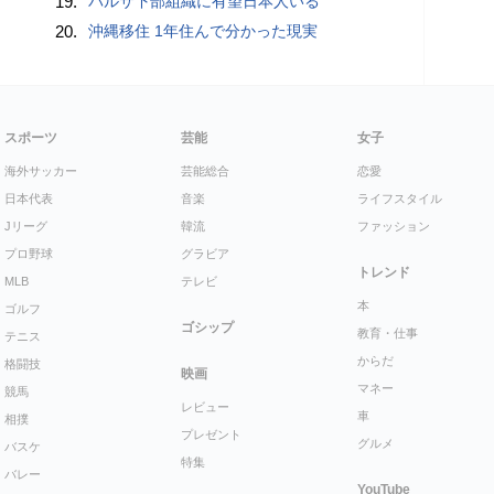
19.
バルサ下部組織に有望日本人いる
20.
沖縄移住 1年住んで分かった現実
スポーツ
芸能
女子
海外サッカー
芸能総合
恋愛
日本代表
音楽
ライフスタイル
Jリーグ
韓流
ファッション
プロ野球
グラビア
トレンド
MLB
テレビ
本
ゴルフ
ゴシップ
教育・仕事
テニス
からだ
格闘技
映画
マネー
競馬
レビュー
車
相撲
プレゼント
グルメ
バスケ
特集
バレー
YouTube