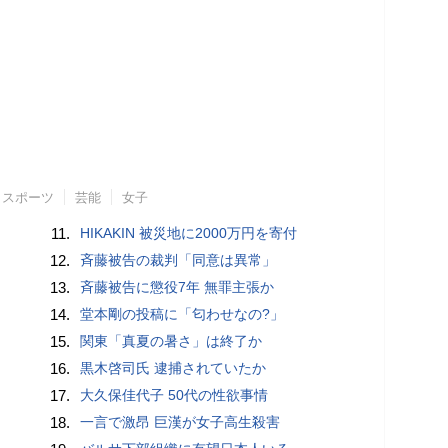
スポーツ
芸能
女子
11.
HIKAKIN 被災地に2000万円を寄付
12.
斉藤被告の裁判「同意は異常」
13.
斉藤被告に懲役7年 無罪主張か
14.
堂本剛の投稿に「匂わせなの?」
15.
関東「真夏の暑さ」は終了か
16.
黒木啓司氏 逮捕されていたか
17.
大久保佳代子 50代の性欲事情
18.
一言で激昂 巨漢が女子高生殺害