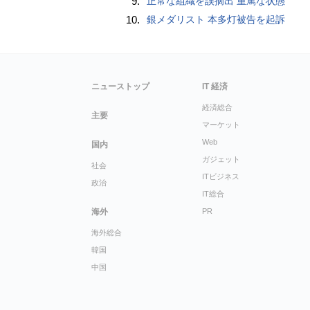
9.
正常な組織を誤摘出 重篤な状態
10.
銀メダリスト 本多灯被告を起訴
ニューストップ
IT 経済
経済総合
主要
マーケット
Web
国内
ガジェット
社会
ITビジネス
政治
IT総合
海外
PR
海外総合
韓国
中国