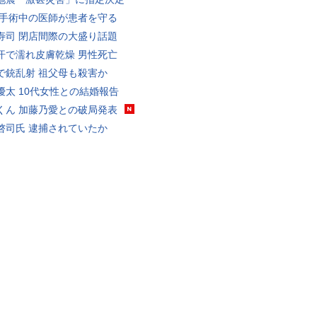
 手術中の医師が患者を守る
寿司 閉店間際の大盛り話題
汗で濡れ皮膚乾燥 男性死亡
で銃乱射 祖父母も殺害か
優太 10代女性との結婚報告
くん 加藤乃愛との破局発表
啓司氏 逮捕されていたか