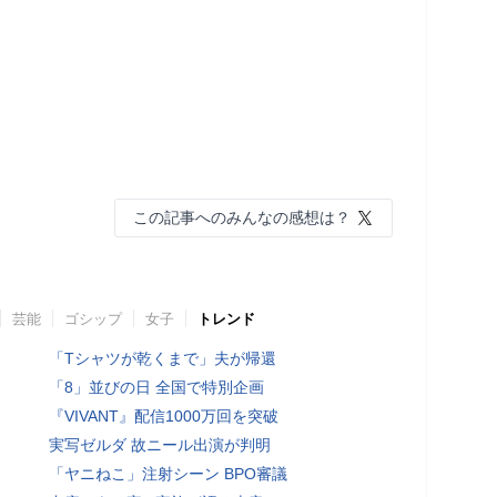
この記事へのみんなの感想は？
芸能
ゴシップ
女子
トレンド
「Tシャツが乾くまで」夫が帰還
「8」並びの日 全国で特別企画
『VIVANT』配信1000万回を突破
実写ゼルダ 故ニール出演が判明
「ヤニねこ」注射シーン BPO審議