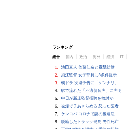
ランキング
総合
国内
政治
海外
経済
IT
1.
池田直人 佐藤佳奈と電撃結婚
2.
須江監督 女子部員に3条件提示
3.
朝ドラ 次週予告に「ゲンナリ」
4.
駅で流れた「不適切音声」に声明
5.
中日が新庄監督招聘を検討か
6.
被爆で子あきらめる 怒った医者
7.
ケンコバ コロナで謎の後遺症
8.
脱輪したトラック発見 男性死亡