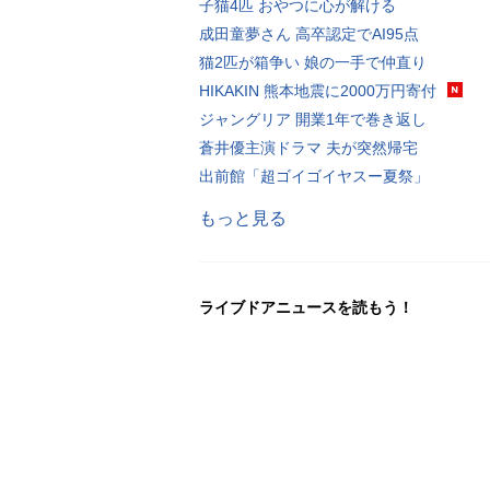
子猫4匹 おやつに心が解ける
成田童夢さん 高卒認定でAI95点
猫2匹が箱争い 娘の一手で仲直り
HIKAKIN 熊本地震に2000万円寄付
ジャングリア 開業1年で巻き返し
蒼井優主演ドラマ 夫が突然帰宅
出前館「超ゴイゴイヤスー夏祭」
もっと見る
ライブドアニュースを読もう！