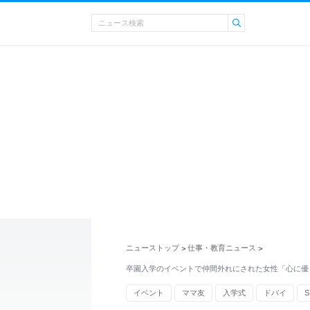
ニューストップ
仕事・教育ニュース
>
>
卒園入学のイベントで仲間外れにされた女性「心に優
イベント
ママ友
入学式
ドバイ
S