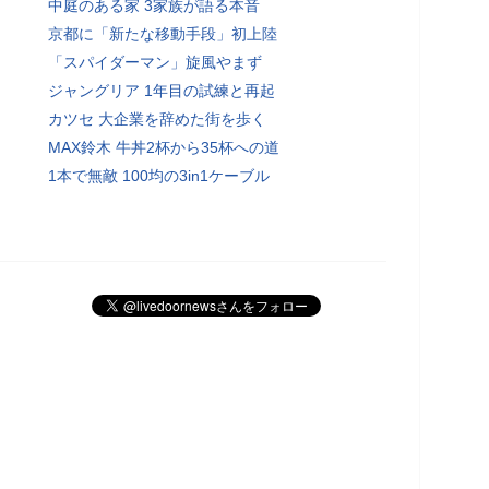
中庭のある家 3家族が語る本音
京都に「新たな移動手段」初上陸
「スパイダーマン」旋風やまず
ジャングリア 1年目の試練と再起
カツセ 大企業を辞めた街を歩く
MAX鈴木 牛丼2杯から35杯への道
1本で無敵 100均の3in1ケーブル