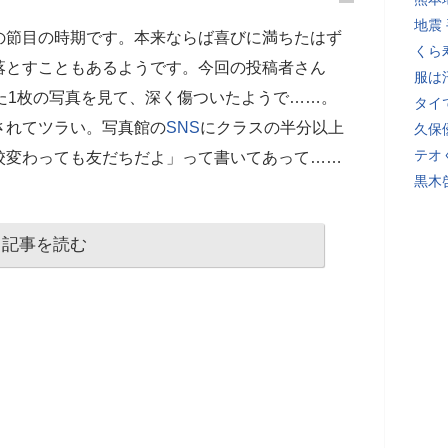
地震
の節目の時期です。本来ならば喜びに満ちたはず
くら
落とすこともあるようです。今回の投稿者さん
服は
た1枚の写真を見て、深く傷ついたようで……。
タイ
されてツラい。写真館の
SNS
にクラスの半分以上
久保
テオ
校変わっても友だちだよ」って書いてあって……
黒木
記事を読む