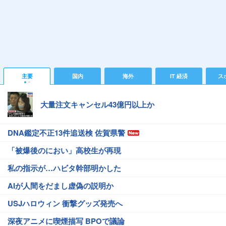
主要
国内
海外
IT 経済
ス
大量注文キャンセル43億円以上か
DNA鑑定不正13件追送検 佐賀県警
「被爆後のにおい」高校生が再現
私の指示が…ハビタ幹部明かした
AIが人間をだまし虚偽の説明か
USJハロウィン 衝撃グッズ発売へ
深夜アニメに喫煙描写 BPOで議論