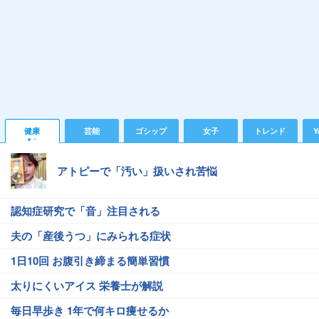
健康
芸能
ゴシップ
女子
トレンド
Y
アトピーで「汚い」扱いされ苦悩
認知症研究で「音」注目される
夫の「産後うつ」にみられる症状
1日10回 お腹引き締まる簡単習慣
太りにくいアイス 栄養士が解説
毎日早歩き 1年で何キロ痩せるか