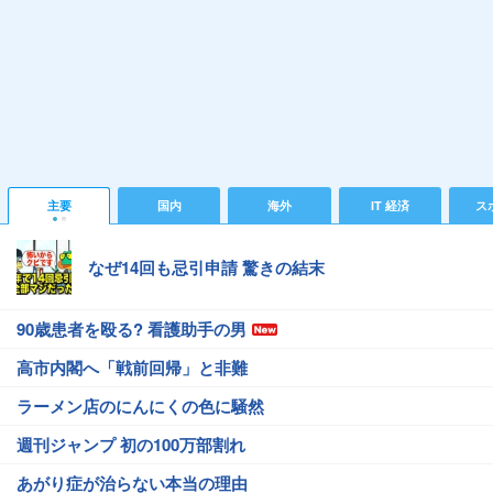
主要
国内
海外
IT 経済
ス
なぜ14回も忌引申請 驚きの結末
90歳患者を殴る? 看護助手の男
高市内閣へ「戦前回帰」と非難
ラーメン店のにんにくの色に騒然
週刊ジャンプ 初の100万部割れ
あがり症が治らない本当の理由