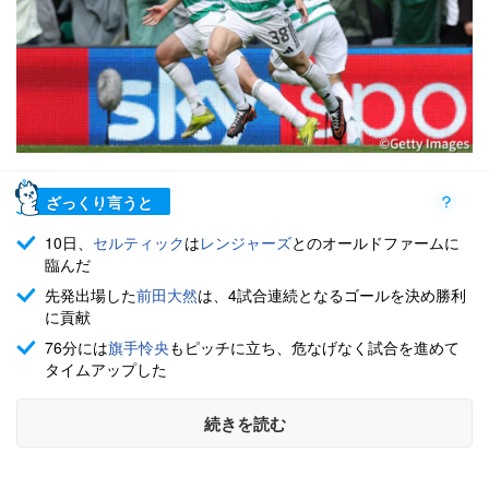
ざっくり言うと
10日、
セルティック
は
レンジャーズ
とのオールドファームに
臨んだ
先発出場した
前田大然
は、4試合連続となるゴールを決め勝利
に貢献
76分には
旗手怜央
もピッチに立ち、危なげなく試合を進めて
タイムアップした
続きを読む