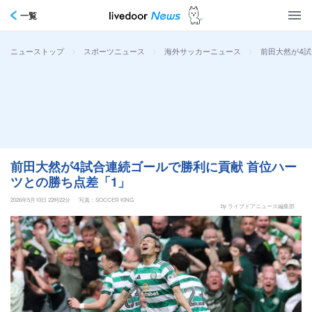
一覧
>
>
>
前田大然が4試
ニューストップ
スポーツニュース
海外サッカーニュース
前田大然が4試合連続ゴールで勝利に貢献 首位ハー
ツとの勝ち点差「1」
2026年5月10日 22時22分
写真：SOCCER KING
by ライブドアニュース編集部