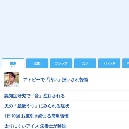
健康
芸能
ゴシップ
女子
トレンド
Y
アトピーで「汚い」扱いされ苦悩
認知症研究で「音」注目される
夫の「産後うつ」にみられる症状
1日10回 お腹引き締まる簡単習慣
太りにくいアイス 栄養士が解説