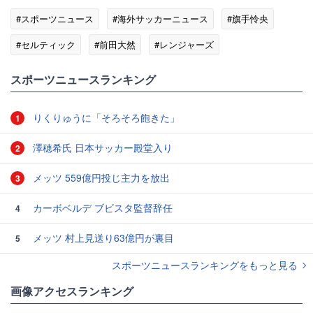
#スポーツニュース
#海外サッカーニュース
#旗手怜央
#セルティック
#前田大然
#レンジャーズ
#スコットランド
#アニー
スポーツニュースランキング
りくりゅうに「そろそろ飽きた」
1
澤穂希氏 日本サッカー殿堂入り
2
メッツ 559億円投じ主力を放出
3
カーボベルデ ブビスタ監督辞任
4
メッツ 村上見送り63億円が裏目
5
スポーツニュースランキングをもっと見る
画像アクセスランキング