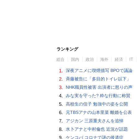
ランキング
総合
国内
政治
海外
経済
IT
1.
深夜アニメに喫煙描写 BPOで議論
2.
斉藤被告に「多目的トイレ以下」
3.
NHK職員性被害 出演者に怒りの声
4.
みな実を守った? 粋な行動に称賛
5.
高校生の信子 勉強中の姿を公開
6.
元TBSアナの山本里菜 離婚を公表
7.
アジカン 三原重夫さんを追悼
8.
水卜アナと中村倫也 近況が話題
9.
ケンコバ コロナで謎の後遺症