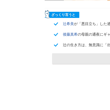
ざっくり言うと
辻希美
が「悪目立ち」した過
後藤真希
の母親の通夜にギ
辻の生き方は、無意識に「