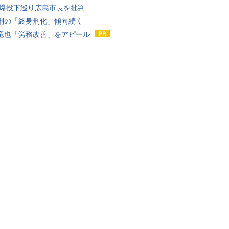
原爆投下巡り広島市長を批判
刑の「終身刑化」傾向続く
竜也「労務改善」をアピール