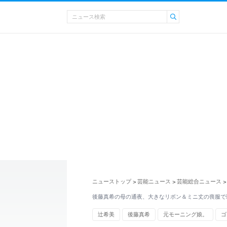
ニューストップ
芸能ニュース
芸能総合ニュース
>
>
>
後藤真希の母の通夜、大きなリボン＆ミニ丈の喪服で
辻希美
後藤真希
元モーニング娘。
ゴ