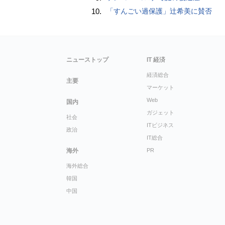
10.
「すんごい過保護」辻希美に賛否
ニューストップ
IT 経済
経済総合
主要
マーケット
Web
国内
ガジェット
社会
ITビジネス
政治
IT総合
海外
PR
海外総合
韓国
中国