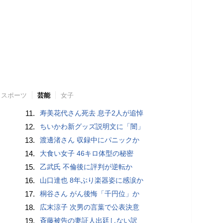
スポーツ
芸能
女子
11.
寿美花代さん死去 息子2人が追悼
12.
ちいかわ新グッズ説明文に「闇」
13.
渡邊渚さん 収録中にパニックか
14.
大食い女子 46キロ体型の秘密
15.
乙武氏 不倫後に評判が逆転か
16.
山口達也 8年ぶり楽器姿に感涙か
17.
桐谷さん がん後悔「千円位」か
18.
広末涼子 次男の言葉で公表決意
19.
斉藤被告の妻証人出廷しない訳