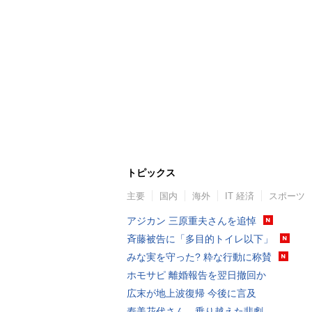
トピックス
主要
国内
海外
IT 経済
スポーツ
アジカン 三原重夫さんを追悼
斉藤被告に「多目的トイレ以下」
みな実を守った? 粋な行動に称賛
ホモサピ 離婚報告を翌日撤回か
広末が地上波復帰 今後に言及
寿美花代さん、乗り越えた悲劇