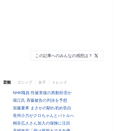
この記事へのみんなの感想は？
芸能
ゴシップ
女子
トレンド
NHK職員 性被害後の異動拒否か
堀江氏 斉藤被告の判決を予想
加藤夏希 まさかの馴れ初め告白
長州小力がクロちゃんとバトルへ
桐谷広人さん加入の保険に注目
高嶋政宏「母は最期まで大女優」