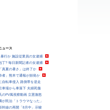
ニュース
に暴行か 施設従業員の女逮捕
包丁? 毎日新聞記者の女逮捕
「真夏の暑さ」は終了か
酔者」熊本で通報が頻発か
に自転車侵入 路側帯を逆走
駐車場から車落下 夫婦死傷
氏のPV風視察動画 立憲激怒
隣が民泊「トラウマなった」
新幹線の再開「8月中」示唆