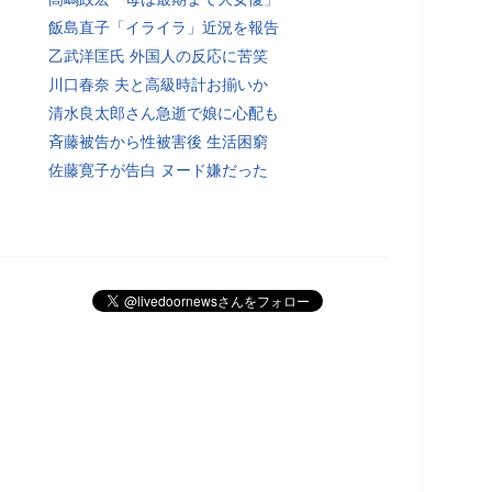
飯島直子「イライラ」近況を報告
乙武洋匡氏 外国人の反応に苦笑
川口春奈 夫と高級時計お揃いか
清水良太郎さん急逝で娘に心配も
斉藤被告から性被害後 生活困窮
佐藤寛子が告白 ヌード嫌だった