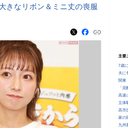
大きなリボン＆ミニ丈の喪服
主要
7歳
夫に
関東
「泥
高速
立体
高市
家の
九州