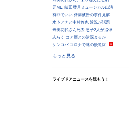
元ME:I飯田栞月ミュージカル出演
有罪でいい 斉藤被告の事件見解
水卜アナと中村倫也 近況が話題
寿美花代さん死去 息子2人が追悼
志らく コア層との溝深まるか
ケンコバ コロナで謎の後遺症
もっと見る
ライブドアニュースを読もう！