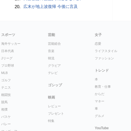
20.
広末が地上波復帰 今後に言及
スポーツ
芸能
女子
海外サッカー
芸能総合
恋愛
日本代表
音楽
ライフスタイル
Jリーグ
韓流
ファッション
プロ野球
グラビア
トレンド
MLB
テレビ
本
ゴルフ
ゴシップ
教育・仕事
テニス
からだ
格闘技
映画
マネー
競馬
レビュー
車
相撲
プレゼント
グルメ
バスケ
特集
バレー
YouTube