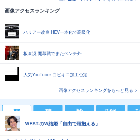
画像アクセスランキング
ハリアー改良 HEV一本化で高級化
板倉滉 開幕戦でまたベンチ外
人気YouTuber 白ビキニ加工否定
画像アクセスランキングをもっと見る
主要
国内
海外
IT 経済
ス
WEST.のW結婚「自由で頭抱える」