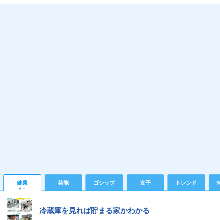
健康
芸能
ゴシップ
女子
トレンド
Y
冷蔵庫を見れば貯まる家かわかる