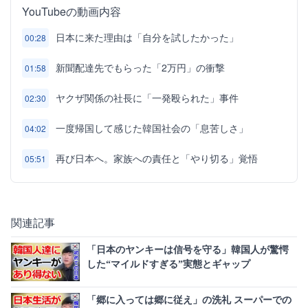
YouTubeの動画内容
日本に来た理由は「自分を試したかった」
00:28
新聞配達先でもらった「2万円」の衝撃
01:58
ヤクザ関係の社長に「一発殴られた」事件
02:30
一度帰国して感じた韓国社会の「息苦しさ」
04:02
再び日本へ。家族への責任と「やり切る」覚悟
05:51
関連記事
「日本のヤンキーは信号を守る」韓国人が驚愕
した“マイルドすぎる”実態とギャップ
「郷に入っては郷に従え」の洗礼 スーパーでの