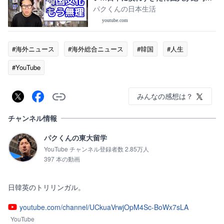
た5つの現実｜これが“逆カルチャーシ
パクくんの日本生活
ョック”です
youtube.com
#海外ニュース
#海外総合ニュース
#韓国
#人生
#YouTube
みんなの感想は？
チャンネル情報
パクくんの東大留学
YouTube チャンネル登録者数 2.85万人
397 本の動画
日韓英のトリリンガル。
youtube.com/channel/UCkuaVrwjOpM4Sc-BoWx7sLA
YouTube