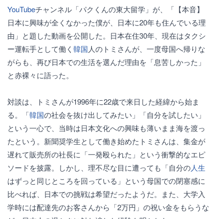
YouTube
チャンネル「パクくんの東大留学」が、「【本音】
日本に興味が全くなかった僕が、日本に20年も住んでいる理
由」と題した動画を公開した。日本在住30年、現在はタクシ
ー運転手として働く
韓国
人のトミさんが、一度母国へ帰りな
がらも、再び日本での生活を選んだ理由を「息苦しかった」
と赤裸々に語った。
対談は、トミさんが1996年に22歳で来日した経緯から始ま
る。「
韓国
の社会を抜け出してみたい」「自分を試したい」
という一心で、当時は日本文化への興味も薄いまま海を渡っ
たという。新聞奨学生として働き始めたトミさんは、集金が
遅れて販売所の社長に「一発殴られた」という衝撃的なエピ
ソードを披露。しかし、理不尽な目に遭っても「自分の
人生
はずっと同じところを回っている」という母国での閉塞感に
比べれば、日本での挑戦は希望だったようだ。また、大学入
学時には配達先のお客さんから「2万円」の祝い金をもらうな