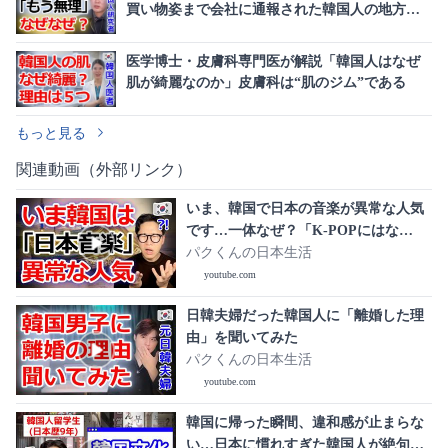
買い物姿まで会社に通報された韓国人の地方生
活
医学博士・皮膚科専門医が解説「韓国人はなぜ
肌が綺麗なのか」皮膚科は“肌のジム”である
もっと見る
関連動画（外部リンク）
いま、韓国で日本の音楽が異常な人気
です…一体なぜ？「K-POPにはな
い“ある魅力”」に韓国人が言葉を失う3
パクくんの日本生活
つの理由
youtube.com
日韓夫婦だった韓国人に「離婚した理
由」を聞いてみた
パクくんの日本生活
youtube.com
韓国に帰った瞬間、違和感が止まらな
い…日本に慣れすぎた韓国人が絶句し