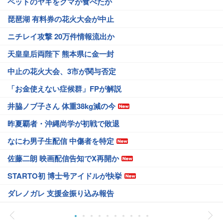
ペットのヤギをクマが食べたか
琵琶湖 有料券の花火大会が中止
ニチレイ攻撃 20万件情報流出か
天皇皇后両陛下 熊本県に金一封
中止の花火大会、3市が関与否定
「お金使えない症候群」FPが解説
井脇ノブ子さん 体重38kg減の今
昨夏覇者・沖縄尚学が初戦で敗退
なにわ男子生配信 中傷者を特定
佐藤二朗 映画配信告知でX再開か
STARTO初 博士号アイドルが快挙
ダレノガレ 支援金振り込み報告