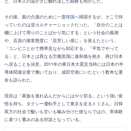
ど、日本人の温かさに触れ涙した経験も明かした。
その後、親の介護のために一度
韓国
へ帰国するが、そこで待
っていたのは逆カルチャーショックだった。「自分のことは
棚に上げて周りのことばかり気にする」という社会の風潮
や、店員の接客態度に「息苦しい感じ」を覚えたという。
「コンビニとかで携帯見ながら対応する」「平気でやって
る」と、日本とは異なる労働意識に違和感を抱き、再び日本
へ戻ることを決意。2011年の東日本大震災当時には日本の半
導体関連企業で働いており、成田空港にいたという数奇な運
命も語られた。
現在は「家族を連れ込んだからにはやり切る」という強い覚
悟を持ち、タクシー運転手として東京を走るトミさん。日韓
双方の社会で酸いも甘いも噛み分けた彼ならではの、実体験
に基づく重みのある対談となっている。