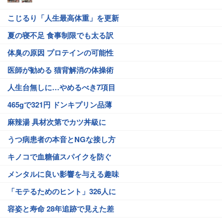
こじるり「人生最高体重」を更新
夏の寝不足 食事制限でも太る訳
体臭の原因 プロテインの可能性
医師が勧める 猫背解消の体操術
人生台無しに…やめるべき7項目
465gで321円 ドンキプリン品薄
麻辣湯 具材次第でカツ丼級に
うつ病患者の本音とNGな接し方
キノコで血糖値スパイクを防ぐ
メンタルに良い影響を与える趣味
「モテるためのヒント」326人に
容姿と寿命 28年追跡で見えた差