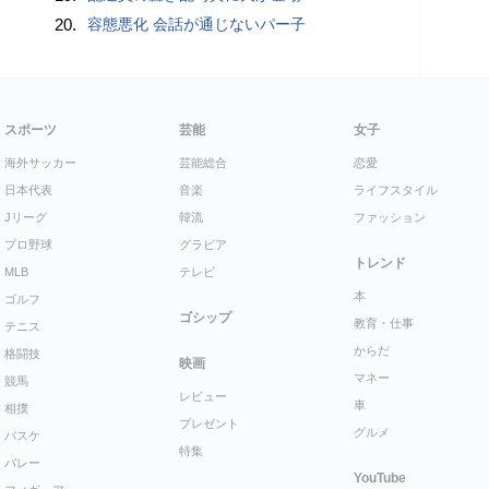
20.
容態悪化 会話が通じないパー子
スポーツ
芸能
女子
海外サッカー
芸能総合
恋愛
日本代表
音楽
ライフスタイル
Jリーグ
韓流
ファッション
プロ野球
グラビア
トレンド
MLB
テレビ
本
ゴルフ
ゴシップ
教育・仕事
テニス
からだ
格闘技
映画
マネー
競馬
レビュー
車
相撲
プレゼント
グルメ
バスケ
特集
バレー
YouTube