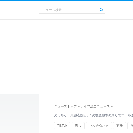
ニューストップ
ライフ総合ニュース
>
>
犬たちが「最強応援団」?試験勉強中の周りでエール
TikTok
癒し
マルチタスク
家族