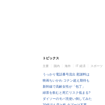
トピックス
主要
国内
海外
IT 経済
スポーツ
うっかり電話番号流出 慰謝料は
映画ちいかわ コナン超え期待も
新幹線で高齢女性が「包丁」
緑茶を飲むと死亡リスク低まる?
ダイソーのモバ充使い倒してみた
70代でも恋と性 タブーは不要