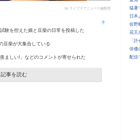
猛暑
by ライブドアニュース編集部
日本
佐野
試験を控えた娘と豆柴の日常を投稿した
花王
「許
の豆柴が大集合している
俳優
「羨ましい!」などのコメントが寄せられた
配信
記事を読む