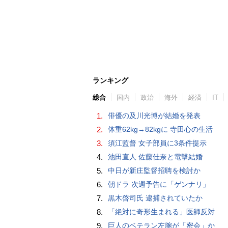
ランキング
総合
国内
政治
海外
経済
IT
1.
俳優の及川光博が結婚を発表
2.
体重62kg→82kgに 寺田心の生活
3.
須江監督 女子部員に3条件提示
4.
池田直人 佐藤佳奈と電撃結婚
5.
中日が新庄監督招聘を検討か
6.
朝ドラ 次週予告に「ゲンナリ」
7.
黒木啓司氏 逮捕されていたか
8.
「絶対に奇形生まれる」医師反対
9.
巨人のベテラン左腕が「密会」か