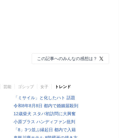
この記事へのみんなの感想は？
芸能
ゴシップ
女子
トレンド
「ミサイル」と化したハト 話題
令和8年8月8日 都内で婚姻届殺到
12歳柴犬 スタバ初訪問に大興奮
小原ブラス ハンディファン批判
「8」3つ並ぶ縁起日 都内で入籍
鬼怒川廃ホテル 8階壁画の描き方