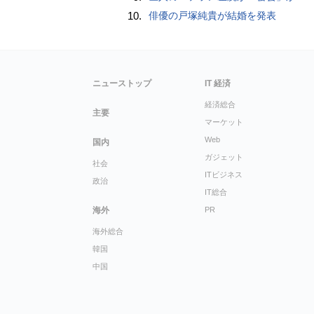
10.
俳優の戸塚純貴が結婚を発表
ニューストップ
IT 経済
経済総合
主要
マーケット
Web
国内
ガジェット
社会
ITビジネス
政治
IT総合
海外
PR
海外総合
韓国
中国