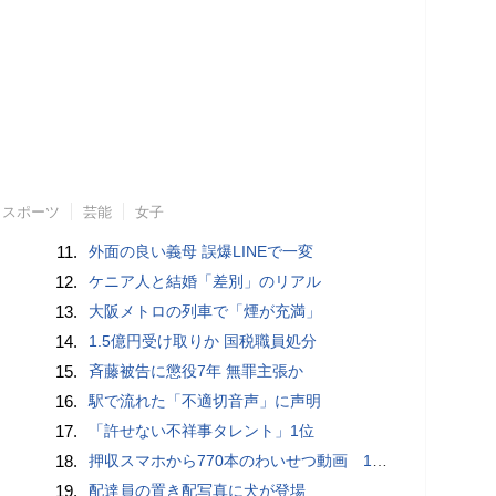
スポーツ
芸能
女子
11.
外面の良い義母 誤爆LINEで一変
12.
ケニア人と結婚「差別」のリアル
13.
大阪メトロの列車で「煙が充満」
14.
1.5億円受け取りか 国税職員処分
15.
斉藤被告に懲役7年 無罪主張か
16.
駅で流れた「不適切音声」に声明
17.
「許せない不祥事タレント」1位
18.
押収スマホから770本のわいせつ動画 15歳少女に酒と薬飲ませ性的暴行か 54歳男を再逮捕 「薬もありますよ」とSNSで誘い出し
19.
配達員の置き配写真に犬が登場