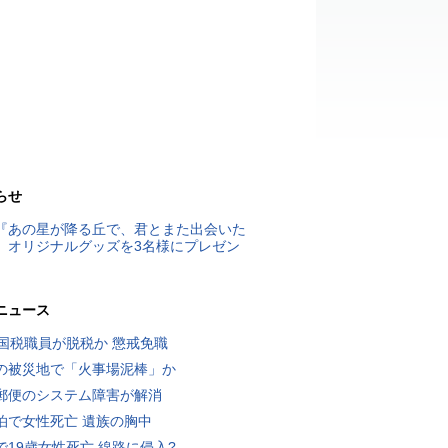
らせ
『あの星が降る丘で、君とまた出会いた
』オリジナルグッズを3名様にプレゼン
ニュース
歳国税職員が脱税か 懲戒免職
の被災地で「火事場泥棒」か
郵便のシステム障害が解消
泊で女性死亡 遺族の胸中
で19歳女性死亡 線路に侵入?