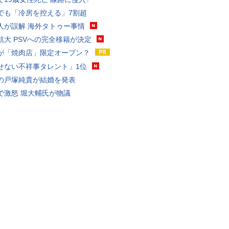
でも「冷房を控える」7割超
人が誤解 海外タトゥー事情
航大 PSVへの完全移籍が決定
が「焼肉店」限定オープン？
せない不祥事タレント」1位
の戸塚純貴が結婚を発表
で激怒 堀大輔氏が物議