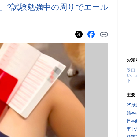
」?試験勉強中の周りでエール
お知
映画
い。
ト！
主要
25
熊本
日本
車中
愛知