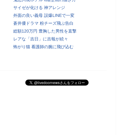
サイゼが化ける 神アレンジ
外面の良い義母 誤爆LINEで一変
蒼井優ドラマ 粉チーズ飛ぶ告白
総額120万円 豊胸した男性を直撃
レアな「吉日」に吉報が続々
怖がり猫 看護師の腕に飛び込む