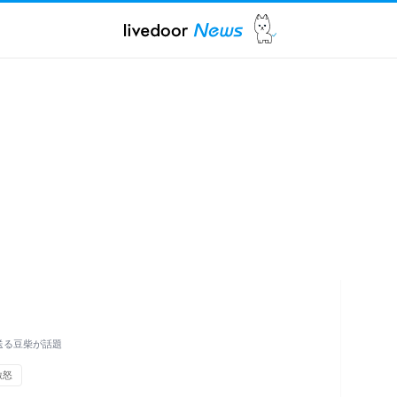
送る豆柴が話題
激怒