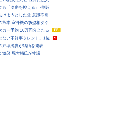
でも「冷房を控える」7割超
助けようとした父 意識不明
の熊本 室外機の窃盗相次ぐ
タカー予約 10万円分当たる
せない不祥事タレント」1位
の戸塚純貴が結婚を発表
で激怒 堀大輔氏が物議