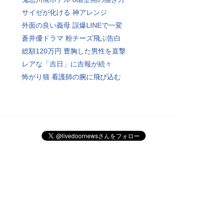
サイゼが化ける 神アレンジ
外面の良い義母 誤爆LINEで一変
蒼井優ドラマ 粉チーズ飛ぶ告白
総額120万円 豊胸した男性を直撃
レアな「吉日」に吉報が続々
怖がり猫 看護師の腕に飛び込む