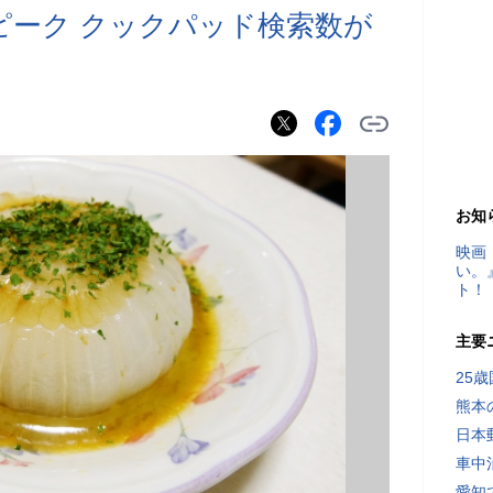
ピーク クックパッド検索数が
お知
映画
い。
ト！
主要
25
熊本
日本
車中
愛知