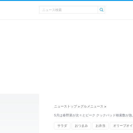
ニューストップ
グルメニュース
>
>
5月は春野菜が次々とピーク クックパッド検索数が急
サラダ
おつまみ
お弁当
オリーブオイ
クックパッド