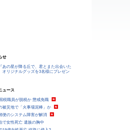
らせ
『あの星が降る丘で、君とまた出会いた
』オリジナルグッズを3名様にプレゼン
ニュース
歳国税職員が脱税か 懲戒免職
の被災地で「火事場泥棒」か
郵便のシステム障害が解消
泊で女性死亡 遺族の胸中
で19歳女性死亡 線路に侵入?