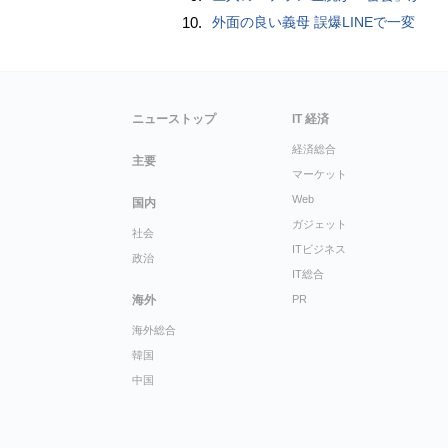
10.
外面の良い義母 誤爆LINEで一変
ニューストップ
IT 経済
経済総合
主要
マーケット
Web
国内
ガジェット
社会
ITビジネス
政治
IT総合
海外
PR
海外総合
韓国
中国