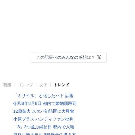
この記事へのみんなの感想は？
芸能
ゴシップ
女子
トレンド
「ミサイル」と化したハト 話題
令和8年8月8日 都内で婚姻届殺到
12歳柴犬 スタバ初訪問に大興奮
小原ブラス ハンディファン批判
「8」3つ並ぶ縁起日 都内で入籍
鬼怒川廃ホテル 8階壁画の描き方