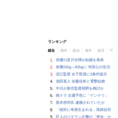
ランキング
総合
国内
政治
海外
経済
IT
1.
俳優の及川光博が結婚を発表
2.
体重62kg→82kgに 寺田心の生活
3.
須江監督 女子部員に3条件提示
4.
池田直人 佐藤佳奈と電撃結婚
5.
中日が新庄監督招聘を検討か
6.
朝ドラ 次週予告に「ゲンナリ」
7.
黒木啓司氏 逮捕されていたか
8.
「絶対に奇形生まれる」医師反対
9.
巨人のベテラン左腕が「密会」か