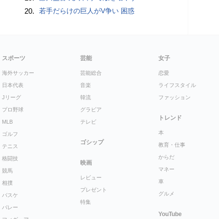
20.
若手だらけの巨人がV争い 困惑
スポーツ
芸能
女子
海外サッカー
芸能総合
恋愛
日本代表
音楽
ライフスタイル
Jリーグ
韓流
ファッション
プロ野球
グラビア
トレンド
MLB
テレビ
本
ゴルフ
ゴシップ
教育・仕事
テニス
からだ
格闘技
映画
マネー
競馬
レビュー
車
相撲
プレゼント
グルメ
バスケ
特集
バレー
YouTube