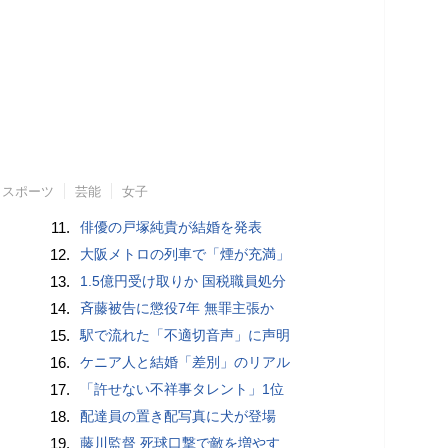
スポーツ
芸能
女子
11.
俳優の戸塚純貴が結婚を発表
12.
大阪メトロの列車で「煙が充満」
13.
1.5億円受け取りか 国税職員処分
14.
斉藤被告に懲役7年 無罪主張か
15.
駅で流れた「不適切音声」に声明
16.
ケニア人と結婚「差別」のリアル
17.
「許せない不祥事タレント」1位
18.
配達員の置き配写真に犬が登場
19.
藤川監督 死球口撃で敵を増やす