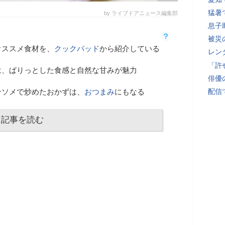
猛暑
by ライブドアニュース編集部
息子
被災
オススメ食材を、
クックパッド
から紹介している
レン
「許
は、ぱりっとした食感と自然な甘みが魅力
俳優
ンソメで炒めたおかずは、
おつまみ
にもなる
配信
記事を読む