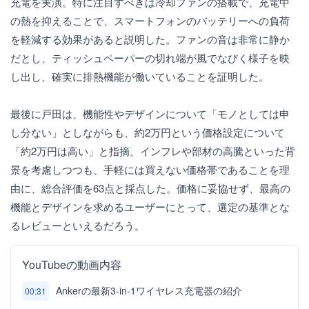
充電を実演。特に注目すべきは冷却ファンの搭載で、充電中
の熱を抑えることで、スマートフォンのバッテリーへの負荷
を軽減する効果があると説明した。ファンの音は非常に静か
だとし、ティッシュペーパーの切れ端が風でなびく様子を映
し出し、確実に排熱機能が働いていることを証明した。
最後に戸田は、機能性やデザインについて「モノとしては申
し分ない」としながらも、約2万円という価格設定について
「約2万円は高い」と指摘。インフレや部材の高騰といった背
景を考慮しつつも、手軽には買えない価格帯であることを理
由に、総合評価を63点と採点した。価格に妥協せず、最高の
機能とデザインを求めるユーザーにとって、選定の基準とな
るレビューといえるだろう。
YouTubeの動画内容
Ankerの最新3-in-1ワイヤレス充電器の紹介
00:31