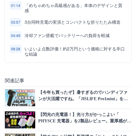
「めちゃめちゃ高級感がある」本体のデザインと質
01:14
感
3台同時充電の実演とコンパクトな折りたたみ構造
03:57
冷却ファン搭載でバッテリーへの負荷を軽減
04:49
いよいよ点数評価！約2万円という価格に対する辛口
08:28
な結論
関連記事
【今年も買ったぞ】暑すぎるのでハンディファ
ンが大活躍ですね。「JISLIFE Pro1mini」を今
年も購入しました。過去機種とも較べます
【閃光の充電器！】光り方がかっこよい「
PHYSCE 充電器」を2製品レビュー。重厚感がす
ごいし、本格派の急速充電です