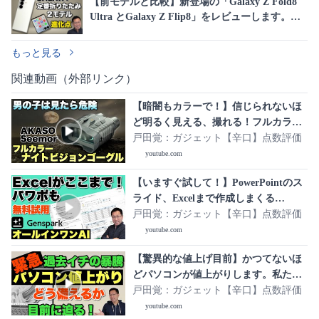
【前モデルと比較】新登場の「Galaxy Z Fold8
Ultra とGalaxy Z Flip8」をレビューします。進
化点をしっかり押さえてください。
もっと見る
関連動画（外部リンク）
【暗闇もカラーで！】信じられないほ
ど明るく見える、撮れる！フルカラー
ナイトビジョンゴーグル 「Akaso
戸田覚：ガジェット【辛口】点数評価
Seemor」をレビュー
youtube.com
【いますぐ試して！】PowerPointのス
ライド、Excelまで作成しまくる
「Genspark」がすごすぎます。まさ
戸田覚：ガジェット【辛口】点数評価
に、すべてのAIが使えるオールインワ
youtube.com
ンAIワークスペースですね！
【驚異的な値上げ目前】かつてないほ
どパソコンが値上がりします。私たち
はどう備えればいいか解説します ※ア
戸田覚：ガジェット【辛口】点数評価
ンサー動画の第二弾は概要欄のリンク
youtube.com