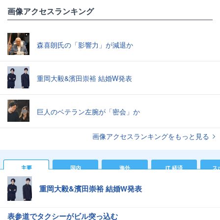
画像アクセスランキング
森喜朗氏の「影響力」が減退か
重岡大毅&濱田崇裕 結婚W発表
巨人のベテラン左腕が「密会」か
画像アクセスランキングをもっと見る
主要
国内
海外
IT 経済
ス
重岡大毅&濱田崇裕 結婚W発表
表参道でタクシーがビル突っ込む