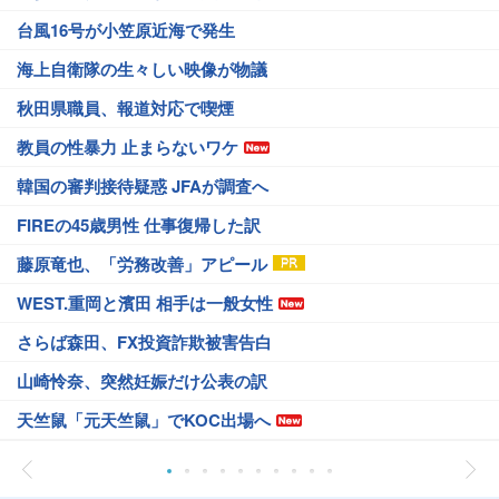
台風16号が小笠原近海で発生
海上自衛隊の生々しい映像が物議
秋田県職員、報道対応で喫煙
教員の性暴力 止まらないワケ
韓国の審判接待疑惑 JFAが調査へ
FIREの45歳男性 仕事復帰した訳
藤原竜也、「労務改善」アピール
WEST.重岡と濱田 相手は一般女性
さらば森田、FX投資詐欺被害告白
山崎怜奈、突然妊娠だけ公表の訳
天竺鼠「元天竺鼠」でKOC出場へ