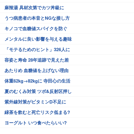
麻辣湯 具材次第でカツ丼級に
うつ病患者の本音とNGな接し方
キノコで血糖値スパイクを防ぐ
メンタルに良い影響を与える趣味
「モテるためのヒント」326人に
容姿と寿命 28年追跡で見えた差
あたりめ 血糖値を上げない理由
体重62kg→82kgに 寺田心の生活
夏のむくみ対策 ツボ&反射区押し
紫外線対策がビタミンD不足に
緑茶を飲むと死亡リスク低まる?
ヨーグルト いつ食べたらいい?