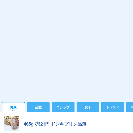
健康
芸能
ゴシップ
女子
トレンド
Y
465gで321円 ドンキプリン品薄