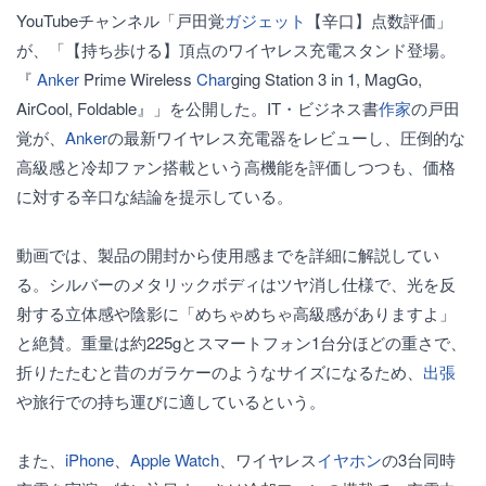
YouTubeチャンネル「戸田覚
ガジェット
【辛口】点数評価」
が、「【持ち歩ける】頂点のワイヤレス充電スタンド登場。
『
Anker
Prime Wireless
Char
ging Station 3 in 1, MagGo,
AirCool, Foldable』」を公開した。IT・ビジネス書
作家
の戸田
覚が、
Anker
の最新ワイヤレス充電器をレビューし、圧倒的な
高級感と冷却ファン搭載という高機能を評価しつつも、価格
に対する辛口な結論を提示している。
動画では、製品の開封から使用感までを詳細に解説してい
る。シルバーのメタリックボディはツヤ消し仕様で、光を反
射する立体感や陰影に「めちゃめちゃ高級感がありますよ」
と絶賛。重量は約225gとスマートフォン1台分ほどの重さで、
折りたたむと昔のガラケーのようなサイズになるため、
出張
や旅行での持ち運びに適しているという。
また、
iPhone
、
Apple Watch
、ワイヤレス
イヤホン
の3台同時