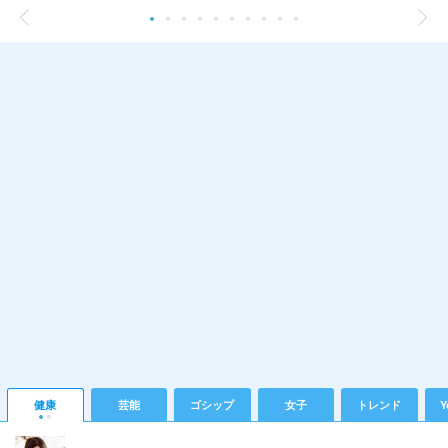
健康
芸能
ゴシップ
女子
トレンド
Y