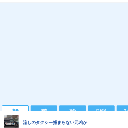
主要
国内
海外
IT 経済
ス
流しのタクシー捕まらない元凶か