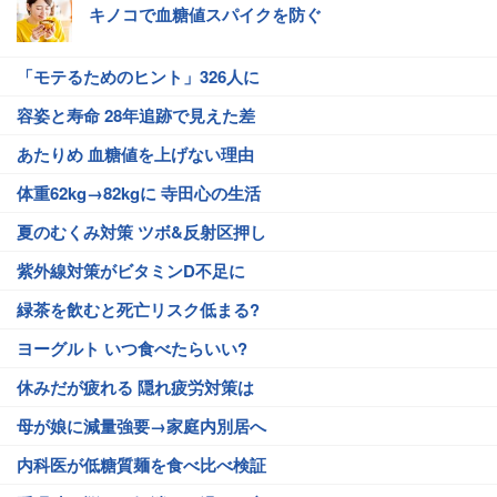
キノコで血糖値スパイクを防ぐ
「モテるためのヒント」326人に
容姿と寿命 28年追跡で見えた差
あたりめ 血糖値を上げない理由
体重62kg→82kgに 寺田心の生活
夏のむくみ対策 ツボ&反射区押し
紫外線対策がビタミンD不足に
緑茶を飲むと死亡リスク低まる?
ヨーグルト いつ食べたらいい?
休みだが疲れる 隠れ疲労対策は
母が娘に減量強要→家庭内別居へ
内科医が低糖質麺を食べ比べ検証