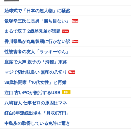
始球式で「日本の超大物」に騒然
飯塚幸三氏に長男「勝ち目ない」
まるで双子 2歳差兄弟が話題
香川県民が丸亀製麺に行かない訳
性被害者の友人「ラッキーやん」
座席で大声 親子の「滑稽」末路
マジで切れ味良い 無印の爪切り
38歳格闘家「10代女性」と再婚
注目 古いPCが復活するUSB
八嶋智人 仕事ゼロの原因はマネ
紅白3年連続出場も「月収8万円」
中島歩の取得している免許に驚き