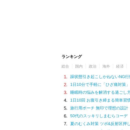
ランキング
総合
国内
政治
海外
経済
1.
躁状態引き起こしかねないNG行
2.
1日10分で手軽に「ひざ痛対策」
3.
睡眠時の悩みを解消する過ごし
4.
1日10回 お腹引き締まる簡単習
5.
旅行用ポーチ 無印で理想の設計
6.
50代のスッキリしまむらコーデ
7.
夏のむくみ対策 ツボ&反射区押