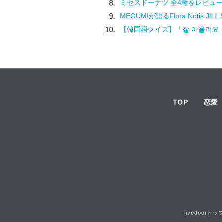
8.
ミセスドーナツ 全4種をレビュ
9.
MEGUMIが語るFlora Notis JILL STUARTの新たな香り♡幸
10.
【韓国語クイズ】「잘 어울려요（チャル オウルリョヨ）」の意味は
TOP
恋愛
livedoorトッ