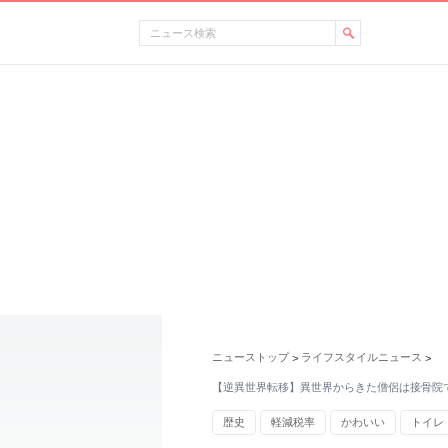
ニューストップ
ライフスタイルニュース
>
>
【逆異世界転移】異世界からきた僧侶は接骨院
歴史
軽減税率
かわいい
トイレ