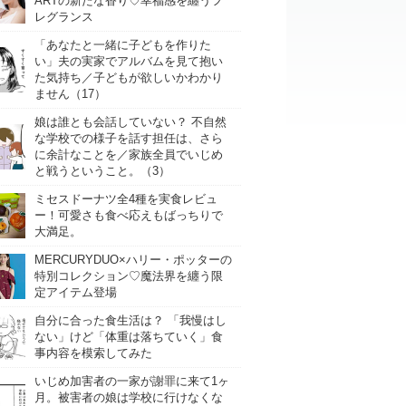
ARTの新たな香り♡幸福感を纏うフ
レグランス
「あなたと一緒に子どもを作りた
い」夫の実家でアルバムを見て抱い
た気持ち／子どもが欲しいかわかり
ません（17）
娘は誰とも会話していない？ 不自然
な学校での様子を話す担任は、さら
に余計なことを／家族全員でいじめ
と戦うということ。（3）
ミセスドーナツ全4種を実食レビュ
ー！可愛さも食べ応えもばっちりで
大満足。
MERCURYDUO×ハリー・ポッターの
特別コレクション♡魔法界を纏う限
定アイテム登場
自分に合った食生活は？ 「我慢はし
ない」けど「体重は落ちていく」食
事内容を模索してみた
いじめ加害者の一家が謝罪に来て1ヶ
月。被害者の娘は学校に行けなくな