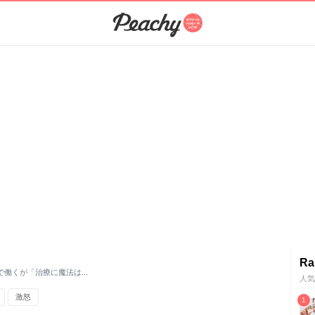
Ra
で働くが「治療に魔法は…
人気
激怒