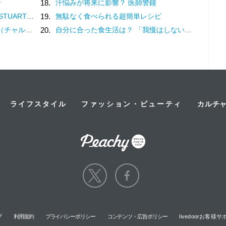
ー
18.
汗悩みが将来に影響？ 医師警鐘
福感を纏うフレグランス
19.
無駄なく食べられる超簡単レシピ
？褒め言葉です♡
20.
自分に合った食生活は？ 「我慢はしない」けど「体重は落ちていく」食事内容を模索してみた
ライフスタイル
ファッション・ビューティ
カルチ
プ
利用規約
プライバシーポリシー
コンテンツ・広告ポリシー
livedoorお客