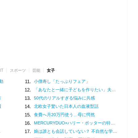
IT
スポーツ
芸能
女子
動
11.
小僧寿し「たっぷりフェア」
12.
「あなたと一緒に子どもを作りたい」夫の実家でアルバムを見て抱いた気持ち／子どもが欲しいかわかりません（17）
方
13.
50代のリアルすぎる悩みに共感
慣
14.
北欧女子驚いた日本人の血液型話
15.
食費へ月20万円使う…母に愕然
16.
MERCURYDUO×ハリー・ポッターの特別コレクション♡魔法界を纏う限定アイテム登場
し
17.
娘は誰とも会話していない？ 不自然な学校での様子を話す担任は、さらに余計なことを／家族全員でいじめと戦うということ。（3）