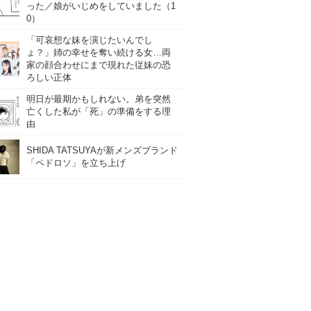
った／娘がいじめをしていました（1
0）
「可哀想な妹を演じたいんでし
ょ？」姉の幸せを奪い続ける女…両
家の顔合わせにまで現れた従妹の恐
ろしい正体
明日が最期かもしれない。弟を突然
亡くした私が「死」の準備をする理
由
SHIDA TATSUYAが新メンズブランド
「ペドロソ」を立ち上げ