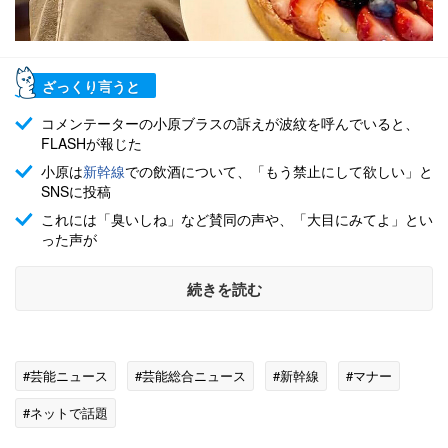
ざっくり言うと
コメンテーターの小原ブラスの訴えが波紋を呼んでいると、
FLASHが報じた
小原は
新幹線
での飲酒について、「もう禁止にして欲しい」と
SNSに投稿
これには「臭いしね」など賛同の声や、「大目にみてよ」とい
った声が
続きを読む
#芸能ニュース
#芸能総合ニュース
#新幹線
#マナー
#ネットで話題