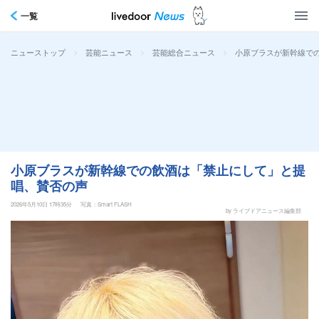
一覧
>
>
>
小原ブラスが新幹線で
ニューストップ
芸能ニュース
芸能総合ニュース
小原ブラスが新幹線での飲酒は「禁止にして」と提
唱、賛否の声
2026年5月10日 17時35分
写真：Smart FLASH
by ライブドアニュース編集部