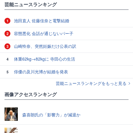
芸能ニュースランキング
池田直人 佐藤佳奈と電撃結婚
1
容態悪化 会話が通じないパー子
2
山崎怜奈、突然妊娠だけ公表の訳
3
体重62kg→82kgに 寺田心の生活
4
俳優の及川光博が結婚を発表
5
芸能ニュースランキングをもっと見る
画像アクセスランキング
森喜朗氏の「影響力」が減退か