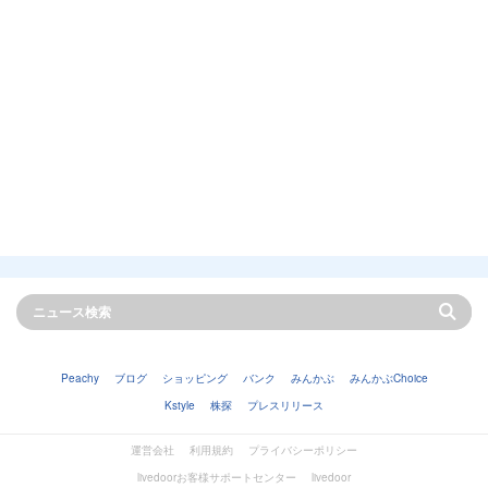
Peachy
ブログ
ショッピング
バンク
みんかぶ
みんかぶChoice
Kstyle
株探
プレスリリース
運営会社
利用規約
プライバシーポリシー
livedoorお客様サポートセンター
livedoor