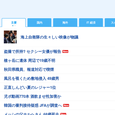
主要
国内
海外
IT 経済
ス
海上自衛隊の生々しい映像が物議
盗撮で所持? セクシー女優が報告
槍ヶ岳に遺体 周辺で19歳不明
秋田県職員、報道対応で喫煙
風呂を覗くため敷地侵入 49歳男
正直しんどい夏のレジャー1位
児ポ動画770本 酒飲ませ性加害か
韓国の審判接待疑惑 JFAが調査へ
メッシの父ホルヘさん 68歳死去