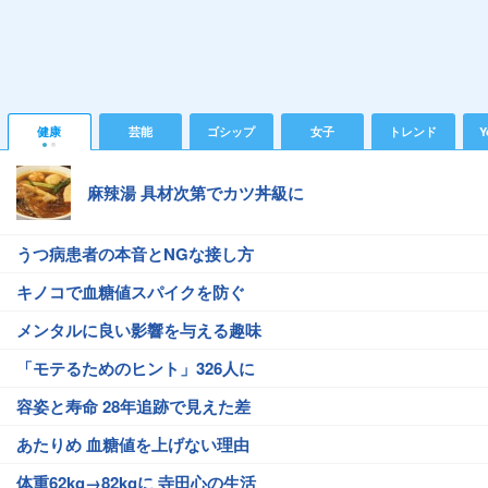
健康
芸能
ゴシップ
女子
トレンド
Y
麻辣湯 具材次第でカツ丼級に
うつ病患者の本音とNGな接し方
キノコで血糖値スパイクを防ぐ
メンタルに良い影響を与える趣味
「モテるためのヒント」326人に
容姿と寿命 28年追跡で見えた差
あたりめ 血糖値を上げない理由
体重62kg→82kgに 寺田心の生活