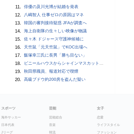
11.
俳優の及川光博が結婚を発表
12.
八嶋智人 仕事ゼロの原因はマネ
13.
韓国の審判接待疑惑 JFAが調査へ
14.
海上自衛隊の生々しい映像が物議
15.
佐々木 ドジャース守護神候補に
16.
天竺鼠「元天竺鼠」でKOC出場へ
17.
飯塚幸三氏に長男「勝ち目ない」
18.
ビニールハウスからシャインマスカット約200房を盗んだ疑い ネットで販売か 無職の男（42）逮捕 岡山県警
19.
秋田県職員、報道対応で喫煙
20.
高級ブドウ約200房を盗んだ疑い
スポーツ
芸能
女子
海外サッカー
芸能総合
恋愛
日本代表
音楽
ライフスタイル
Jリーグ
韓流
ファッション