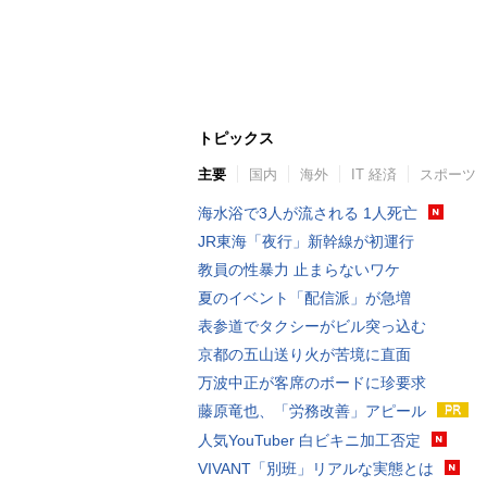
トピックス
主要
国内
海外
IT 経済
スポーツ
海水浴で3人が流される 1人死亡
JR東海「夜行」新幹線が初運行
教員の性暴力 止まらないワケ
夏のイベント「配信派」が急増
表参道でタクシーがビル突っ込む
京都の五山送り火が苦境に直面
万波中正が客席のボードに珍要求
藤原竜也、「労務改善」アピール
人気YouTuber 白ビキニ加工否定
VIVANT「別班」リアルな実態とは