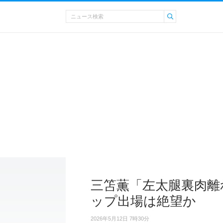
三笘薫「左太腿裏肉離
ップ出場は絶望か
2026年5月12日 7時30分