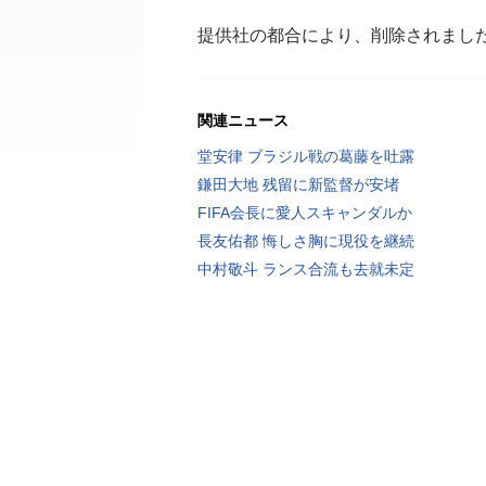
提供社の都合により、削除されまし
関連ニュース
堂安律 ブラジル戦の葛藤を吐露
鎌田大地 残留に新監督が安堵
FIFA会長に愛人スキャンダルか
長友佑都 悔しさ胸に現役を継続
中村敬斗 ランス合流も去就未定