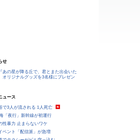
らせ
『あの星が降る丘で、君とまた出会いた
』オリジナルグッズを3名様にプレゼン
ニュース
浴で3人が流される 1人死亡
東海「夜行」新幹線が初運行
の性暴力 止まらないワケ
イベント「配信派」が急増
道でタクシーがビル突っ込む