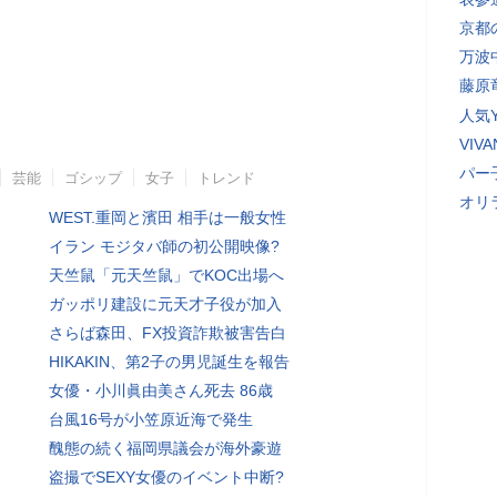
京都
万波
藤原
人気Y
VI
パー
芸能
ゴシップ
女子
トレンド
オリ
WEST.重岡と濱田 相手は一般女性
イラン モジタバ師の初公開映像?
天竺鼠「元天竺鼠」でKOC出場へ
ガッポリ建設に元天才子役が加入
さらば森田、FX投資詐欺被害告白
HIKAKIN、第2子の男児誕生を報告
女優・小川眞由美さん死去 86歳
台風16号が小笠原近海で発生
醜態の続く福岡県議会が海外豪遊
盗撮でSEXY女優のイベント中断?