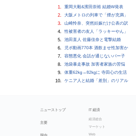
1.
重岡大毅&濱田崇裕 結婚W発表
2.
大阪メトロの列車で「煙が充満」
3.
山崎怜奈、突然妊娠だけ公表の訳
4.
性被害者の友人「ラッキーやん」
5.
池田直人 佐藤佳奈と電撃結婚
6.
児ポ動画770本 酒飲ませ性加害か
7.
容態悪化 会話が通じないパー子
8.
池袋暴走事故 加害者家族の苦悩
9.
体重62kg→82kgに 寺田心の生活
10.
ケニア人と結婚「差別」のリアル
ニューストップ
IT 経済
経済総合
主要
マーケット
Web
国内