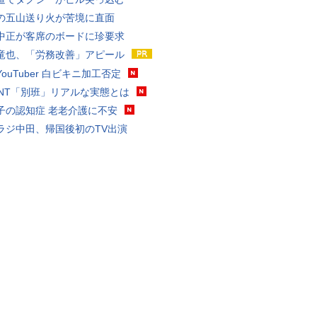
の五山送り火が苦境に直面
中正が客席のボードに珍要求
竜也、「労務改善」アピール
ouTuber 白ビキニ加工否定
VANT「別班」リアルな実態とは
子の認知症 老老介護に不安
ラジ中田、帰国後初のTV出演