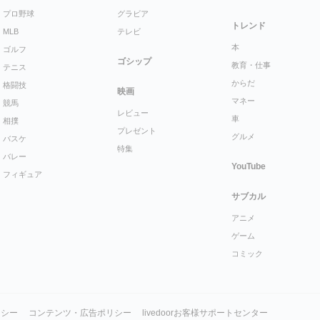
プロ野球
グラビア
トレンド
MLB
テレビ
本
ゴルフ
ゴシップ
教育・仕事
テニス
からだ
格闘技
映画
マネー
競馬
レビュー
車
相撲
プレゼント
グルメ
バスケ
特集
バレー
YouTube
フィギュア
サブカル
アニメ
ゲーム
コミック
リシー
コンテンツ・広告ポリシー
livedoorお客様サポートセンター