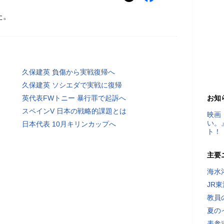
た。
久保建英 負傷から実戦復帰へ
久保建英 ソシエダで実戦に復帰
英代表FWトニー 暴行罪で起訴へ
お知
スペインV 日本の戦略的課題とは
映画
い。
日本代表 10月キリンカップへ
ト！
主要
海水
JR
教員
夏の
表参