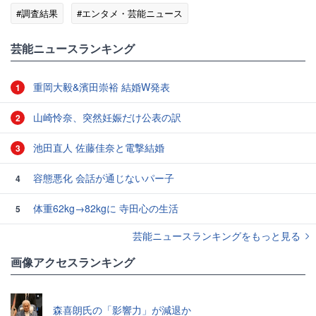
#調査結果
#エンタメ・芸能ニュース
芸能ニュースランキング
重岡大毅&濱田崇裕 結婚W発表
1
山崎怜奈、突然妊娠だけ公表の訳
2
池田直人 佐藤佳奈と電撃結婚
3
容態悪化 会話が通じないパー子
4
体重62kg→82kgに 寺田心の生活
5
芸能ニュースランキングをもっと見る
画像アクセスランキング
森喜朗氏の「影響力」が減退か