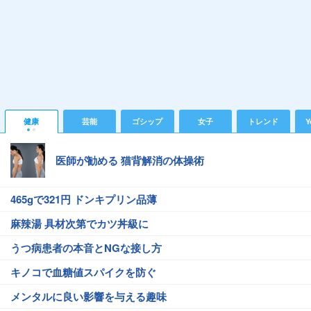
健康
芸能
ゴシップ
女子
トレンド
Y
医師が勧める 猫背解消の体操術
465gで321円 ドンキプリン品薄
麻辣湯 具材次第でカツ丼級に
うつ病患者の本音とNGな接し方
キノコで血糖値スパイクを防ぐ
メンタルに良い影響を与える趣味