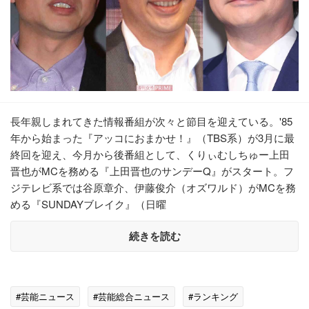
長年親しまれてきた情報番組が次々と節目を迎えている。'85
年から始まった『アッコにおまかせ！』（TBS系）が3月に最
終回を迎え、今月から後番組として、くりぃむしちゅー上田
晋也がMCを務める『上田晋也のサンデーQ』がスタート。フ
ジテレビ系では谷原章介、伊藤俊介（オズワルド）がMCを務
める『SUNDAYブレイク』（日曜
続きを読む
#芸能ニュース
#芸能総合ニュース
#ランキング