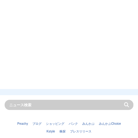
Peachy
ブログ
ショッピング
バンク
みんかぶ
みんかぶChoice
Kstyle
株探
プレスリリース