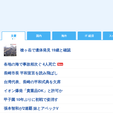
主要
国内
海外
IT 経済
ス
槍ヶ岳で遺体発見 19歳と確認
各地の海で事故相次ぐ 4人死亡
長崎市長 平和宣言を読み飛ばし
台湾代表、長崎の平和式典を欠席
イオン爆発「貴重品OK」と許可か
甲子園 10年ぶりに初戦で姿消す
張本智和が2連覇 妹とアベックV