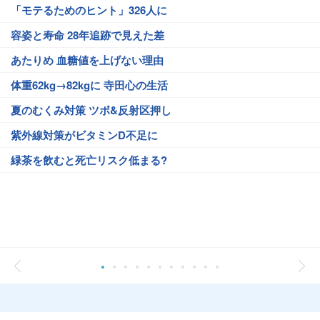
「モテるためのヒント」326人に
容姿と寿命 28年追跡で見えた差
あたりめ 血糖値を上げない理由
体重62kg→82kgに 寺田心の生活
夏のむくみ対策 ツボ&反射区押し
紫外線対策がビタミンD不足に
緑茶を飲むと死亡リスク低まる?