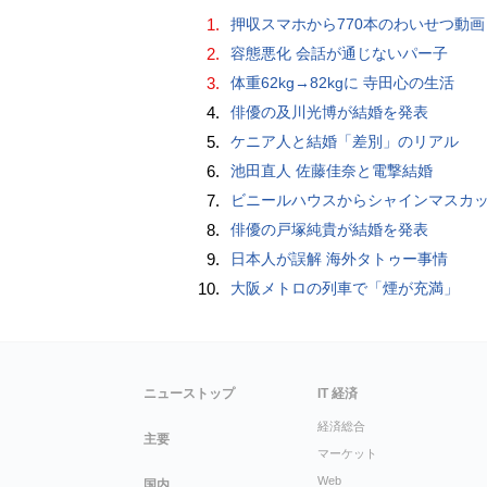
1.
押収スマホから770本のわいせつ動画 15歳少女に酒と薬飲ませ性的暴行か 54歳男を再逮捕 「薬もありますよ」とSNS
2.
容態悪化 会話が通じないパー子
3.
体重62kg→82kgに 寺田心の生活
4.
俳優の及川光博が結婚を発表
5.
ケニア人と結婚「差別」のリアル
6.
池田直人 佐藤佳奈と電撃結婚
7.
ビニールハウスからシャインマスカット約200房を盗んだ疑い ネットで販売か 無職の男（42）逮捕 
8.
俳優の戸塚純貴が結婚を発表
9.
日本人が誤解 海外タトゥー事情
10.
大阪メトロの列車で「煙が充満」
ニューストップ
IT 経済
経済総合
主要
マーケット
Web
国内