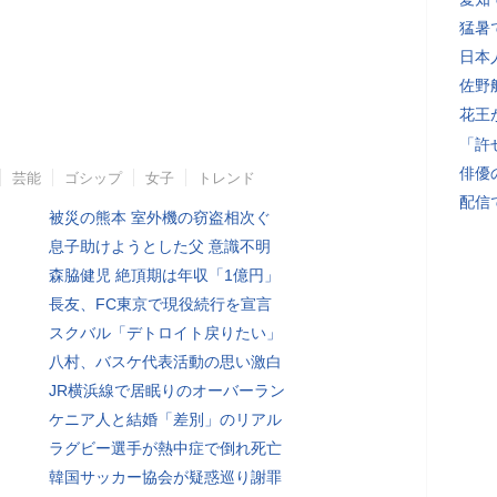
猛暑
日本
佐野
花王
「許
俳優
芸能
ゴシップ
女子
トレンド
配信
被災の熊本 室外機の窃盗相次ぐ
息子助けようとした父 意識不明
森脇健児 絶頂期は年収「1億円」
長友、FC東京で現役続行を宣言
スクバル「デトロイト戻りたい」
八村、バスケ代表活動の思い激白
JR横浜線で居眠りのオーバーラン
ケニア人と結婚「差別」のリアル
ラグビー選手が熱中症で倒れ死亡
韓国サッカー協会が疑惑巡り謝罪