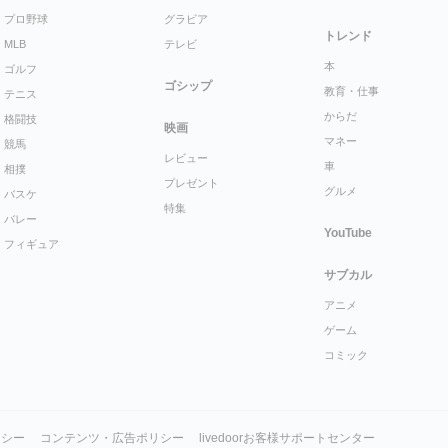
プロ野球
グラビア
トレンド
MLB
テレビ
本
ゴルフ
ゴシップ
教育・仕事
テニス
からだ
格闘技
映画
マネー
競馬
レビュー
車
相撲
プレゼント
グルメ
バスケ
特集
バレー
YouTube
フィギュア
サブカル
アニメ
ゲーム
コミック
リシー
コンテンツ・広告ポリシー
livedoorお客様サポートセンター