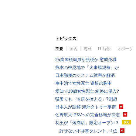
トピックス
主要
国内
海外
IT 経済
スポーツ
25歳国税職員が脱税か 懲戒免職
熊本の被災地で「火事場泥棒」か
日本郵便のシステム障害が解消
車中泊で女性死亡 遺族の胸中
愛知で19歳女性死亡 線路に侵入?
猛暑でも「冷房を控える」7割超
日本人が誤解 海外タトゥー事情
佐野航大 PSVへの完全移籍が決定
花王が「焼肉店」限定オープン？
「許せない不祥事タレント」1位