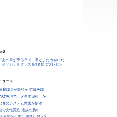
らせ
『あの星が降る丘で、君とまた出会いた
』オリジナルグッズを3名様にプレゼン
ニュース
歳国税職員が脱税か 懲戒免職
の被災地で「火事場泥棒」か
郵便のシステム障害が解消
泊で女性死亡 遺族の胸中
で19歳女性死亡 線路に侵入?