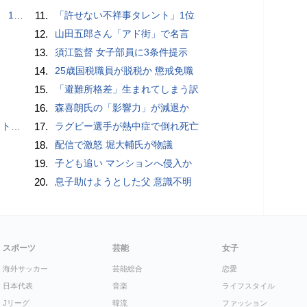
で誘い出し
11.
「許せない不祥事タレント」1位
12.
山田五郎さん「アド街」で名言
13.
須江監督 女子部員に3条件提示
14.
25歳国税職員が脱税か 懲戒免職
15.
「避難所格差」生まれてしまう訳
16.
森喜朗氏の「影響力」が減退か
岡山県警
17.
ラグビー選手が熱中症で倒れ死亡
18.
配信で激怒 堀大輔氏が物議
19.
子ども追い マンションへ侵入か
20.
息子助けようとした父 意識不明
スポーツ
芸能
女子
海外サッカー
芸能総合
恋愛
日本代表
音楽
ライフスタイル
Jリーグ
韓流
ファッション