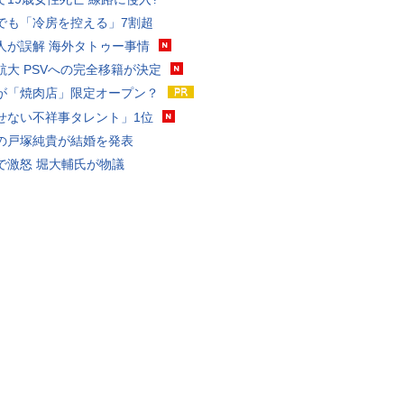
でも「冷房を控える」7割超
人が誤解 海外タトゥー事情
航大 PSVへの完全移籍が決定
が「焼肉店」限定オープン？
せない不祥事タレント」1位
の戸塚純貴が結婚を発表
で激怒 堀大輔氏が物議