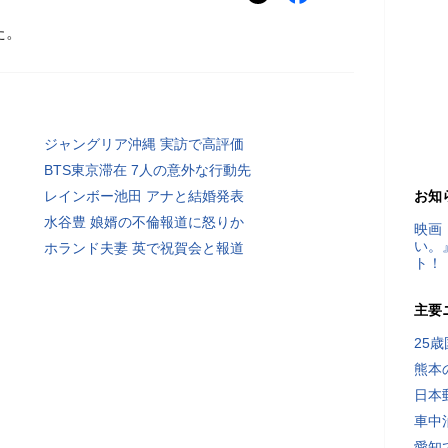
た。
ジャングリア沖縄 実訪で高評価
BTS東京滞在 7人の意外な行動先
レインボー池田 アナと結婚発表
お知
水谷豊 娘婿の不倫報道に怒りか
映画
い。
ホランド夫妻 英で祝賀会と報道
ト！
主要
25
熊本
日本
車中
愛知