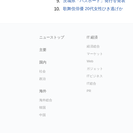
9.
茨城県「パスポート」発行を発表
10.
歌舞伎俳優 20代女性ひき逃げか
ニューストップ
IT 経済
経済総合
主要
マーケット
Web
国内
ガジェット
社会
ITビジネス
政治
IT総合
海外
PR
海外総合
韓国
中国