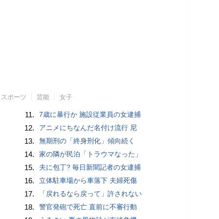
スポーツ
芸能
女子
11.
7歳に暴行か 施設従業員の女逮捕
12.
アニメにちなんだ名付け流行 尼
13.
無期刑の「終身刑化」傾向続く
14.
家の隣が民泊「トラウマなった」
15.
夫に包丁? 毎日新聞記者の女逮捕
16.
立体駐車場から車落下 夫婦死傷
17.
「戻れるなら戻って」許されない
18.
警官発砲で死亡 直前に不審行動