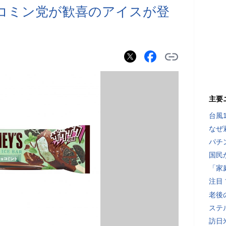
チョコミン党が歓喜のアイスが登
主要
台風
なぜ
パチ
国民
「家
注目
老後
ステ
訪日