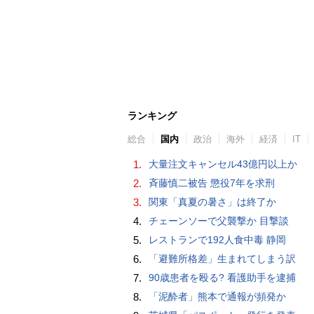
ランキング
総合
国内
政治
海外
経済
IT
1.
大量注文キャンセル43億円以上か
2.
斉藤慎二被告 懲役7年を求刑
3.
関東「真夏の暑さ」は終了か
4.
チェーンソーで父襲撃か 目撃談
5.
レストランで192人食中毒 静岡
6.
「避難所格差」生まれてしまう訳
7.
90歳患者を殴る? 看護助手を逮捕
8.
「泥酔者」熊本で通報が頻発か