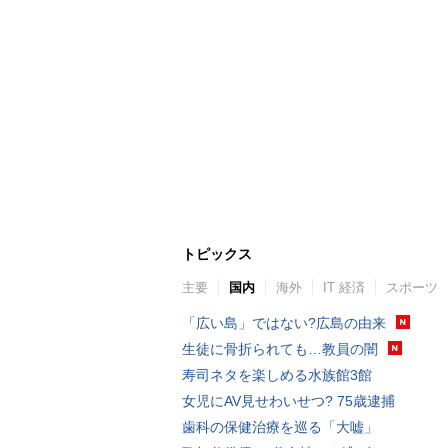
トピックス
主要
国内
海外
IT 経済
スポーツ
「広い島」ではない?広島の由来
生徒に骨折られても…教員の闇
寿司ネタを楽しめる水族館3館
女児にAV見せわいせつ? 75歳逮捕
歯科の保健治療を巡る「大嘘」