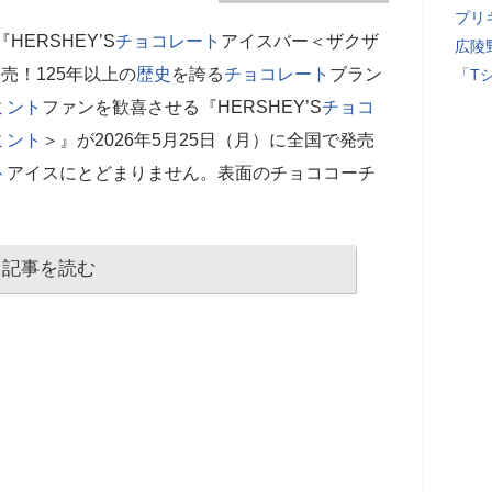
プリ
ERSHEY’S
チョコレート
アイスバー＜ザクザ
広陵
売！125年以上の
歴史
を誇る
チョコレート
ブラン
「T
ミント
ファンを歓喜させる『HERSHEY’S
チョコ
ミント
＞』が2026年5月25日（月）に全国で発売
ト
アイスにとどまりません。表面のチョココーチ
記事を読む