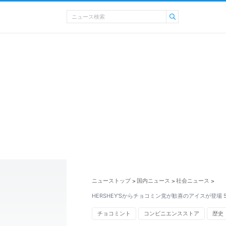
ニューストップ
国内ニュース
社会ニュース
>
>
>
HERSHEY'Sからチョコミン党が歓喜のアイスが登場 
チョコミント
コンビニエンスストア
歴史
フェス
新宿区