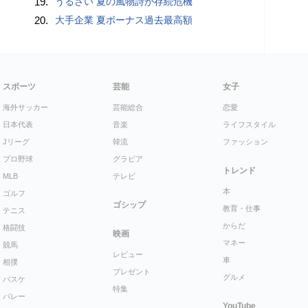
19.
うるさい 夏の風物詩が存続危機
20.
大手企業 夏ボーナス過去最高額
スポーツ
芸能
女子
海外サッカー
芸能総合
恋愛
日本代表
音楽
ライフスタイル
Jリーグ
韓流
ファッション
プロ野球
グラビア
トレンド
MLB
テレビ
本
ゴルフ
ゴシップ
教育・仕事
テニス
からだ
格闘技
映画
マネー
競馬
レビュー
車
相撲
プレゼント
グルメ
バスケ
特集
バレー
YouTube