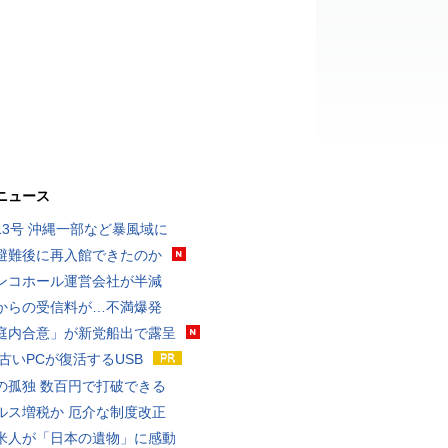
ニュース
13号 沖縄一部など暴風域に
避難後に再入館できたのか
ンコホール運営会社が半減
からの受信料が…不満爆発
庭内合意」が新党船出で露呈
 古いPCが復活するUSB
の孤独 数百円で打破できる
ルス増税か 厄介な制度改正
米人が「日本の遺物」に感動