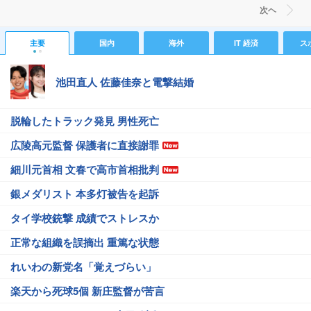
次ヘ
主要
国内
海外
IT 経済
ス
池田直人 佐藤佳奈と電撃結婚
脱輪したトラック発見 男性死亡
広陵高元監督 保護者に直接謝罪
細川元首相 文春で高市首相批判
銀メダリスト 本多灯被告を起訴
タイ学校銃撃 成績でストレスか
正常な組織を誤摘出 重篤な状態
れいわの新党名「覚えづらい」
楽天から死球5個 新庄監督が苦言