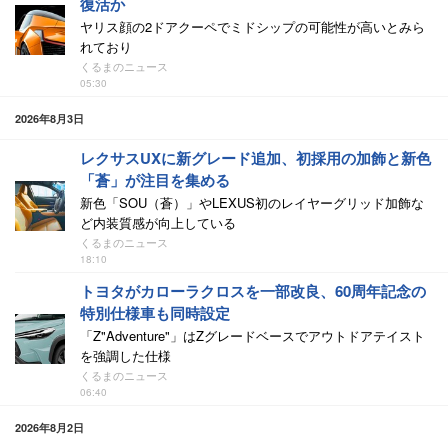
復活か
ヤリス顔の2ドアクーペでミドシップの可能性が高いとみら
れており
くるまのニュース
05:30
2026年8月3日
レクサスUXに新グレード追加、初採用の加飾と新色
「蒼」が注目を集める
新色「SOU（蒼）」やLEXUS初のレイヤーグリッド加飾な
ど内装質感が向上している
くるまのニュース
18:10
トヨタがカローラクロスを一部改良、60周年記念の
特別仕様車も同時設定
「Z"Adventure"」はZグレードベースでアウトドアテイスト
を強調した仕様
くるまのニュース
06:40
2026年8月2日