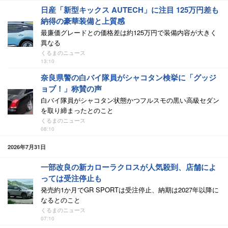
日産「新型キックス AUTECH」に注目 125万円差も
納得の豪華装備と上質感
最廉価グレードとの価格差は約125万円で装備内容が大きく
異なる
くるまのニュース
13:10
奈良県警の白バイ隊員がシャコタン検挙に「グッジ
ョブ！」称賛の声
白バイ隊員がシャコタン状態かつフルスモの黒い高級セダン
を取り締まったとのこと
くるまのニュース
08:10
2026年7月31日
一部改良の新カローラクロスが人気殺到、店舗によ
っては受注停止も
発売約1か月でGR SPORTは受注停止、納期は2027年以降に
なるとのこと
くるまのニュース
07:10