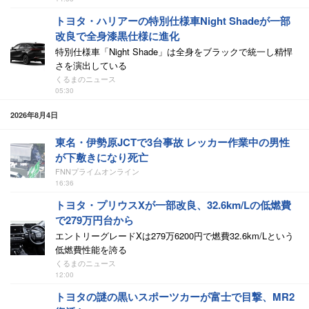
トヨタ・ハリアーの特別仕様車Night Shadeが一部
改良で全身漆黒仕様に進化
特別仕様車「Night Shade」は全身をブラックで統一し精悍
さを演出している
くるまのニュース
05:30
2026年8月4日
東名・伊勢原JCTで3台事故 レッカー作業中の男性
が下敷きになり死亡
FNNプライムオンライン
16:36
トヨタ・プリウスXが一部改良、32.6km/Lの低燃費
で279万円台から
エントリーグレードXは279万6200円で燃費32.6km/Lという
低燃費性能を誇る
くるまのニュース
12:00
トヨタの謎の黒いスポーツカーが富士で目撃、MR2