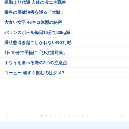
運動より代謝 人体の省エネ戦略
歯科の保健治療を巡る「大嘘」
大食い女子 46キロ体型の秘密
バランスボール毎日10分で20kg減
躁状態引き起こしかねないNG行動
1日10分で手軽に「ひざ痛対策」
キウイを食べる際の3つの注意点
コーヒー 朝すぐ飲むのはダメ?