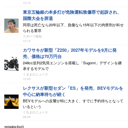
15:10
東京五輪銀の本多灯が危険運転致傷罪で起訴され、
国際大会を辞退
同罪は死亡なら20年以下、負傷なら15年以下の拘禁刑が科せ
られる重罪
スポーツ報知
13:13
カワサキが新型「Z250」2027年モデルを9月に発
売、価格は70万円台
248cc並列2気筒エンジンを搭載し「Sugomi」デザインを継
承するモデルで
くるまのニュース
12:40
レクサスが新型セダン「ES」を発売、BEVモデルを
中心に納車待ちが続く
BEVモデルへの反響が特に大きく、すでに予約待ちとなって
いるという
くるまのニュース
08:30
2026年8月6日