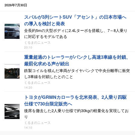
2026年7月30日
スバルが3列シートSUV「アセント」の日本市場へ
の導入を検討と発表
全長約5mの大型ボディに2.4Lターボを搭載し、7～8人乗り
に対応するモデルである
くるまのニュース
20:10
重量超過のトレーラーがパンクし高速3車線を封鎖、
厳罰化求める声が続出
鉄製コイルを積んだ車両がタイヤパンクで中央分離帯に衝突
し3車線を封鎖したとのこと
くるまのニュース
14:20
トヨタがGRMNカローラを北米発表、2人乗り四駆
仕様で730台限定販売へ
後席を撤去した2人乗り仕様で約30kgの軽量化を実現してお
り
くるまのニュース
14:10