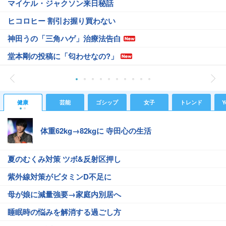
マイケル・ジャクソン来日秘話
ヒコロヒー 割引お握り買わない
神田うの「三角ハゲ」治療法告白
堂本剛の投稿に「匂わせなの?」
健康
芸能
ゴシップ
女子
トレンド
Y
体重62kg→82kgに 寺田心の生活
夏のむくみ対策 ツボ&反射区押し
紫外線対策がビタミンD不足に
母が娘に減量強要→家庭内別居へ
睡眠時の悩みを解消する過ごし方