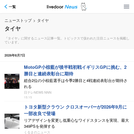
一覧
ニューストップ
>
タイヤ
タイヤ
『タイヤ』に関するニュース記事一覧。トピックスで扱われた注目ニュースを掲載し
ています。
2026年8月7日
MotoGP小椋藍が後半戦初戦イギリスGPに挑む、2
勝目と連続表彰台に期待
総合2位の小椋藍選手は今季2勝目と4戦連続表彰台が期待さ
れる
日テレNEWS NNN
15:15
トヨタ新型クラウン クロスオーバーが2026年9月に
一部改良で登場
リアデザインを変更し低重心なワイドスタンスを実現、最大
349PSを発揮する
くるまのニュース