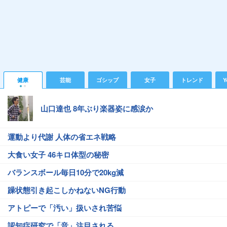
健康
芸能
ゴシップ
女子
トレンド
Y
山口達也 8年ぶり楽器姿に感涙か
運動より代謝 人体の省エネ戦略
大食い女子 46キロ体型の秘密
バランスボール毎日10分で20kg減
躁状態引き起こしかねないNG行動
アトピーで「汚い」扱いされ苦悩
認知症研究で「音」注目される