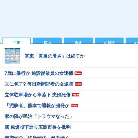
主要
国内
海外
IT 経済
ス
関東「真夏の暑さ」は終了か
7歳に暴行か 施設従業員の女逮捕
夫に包丁? 毎日新聞記者の女逮捕
立体駐車場から車落下 夫婦死傷
「泥酔者」熊本で通報が頻発か
家の隣が民泊「トラウマなった」
露 原爆投下巡り広島市長を批判
無期刑の「終身刑化」傾向続く