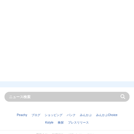
Peachy
ブログ
ショッピング
バンク
みんかぶ
みんかぶChoice
Kstyle
株探
プレスリリース