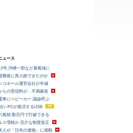
ニュース
13号 沖縄一部など暴風域に
避難後に再入館できたのか
ンコホール運営会社が半減
からの受信料が…不満爆発
電車にベビーカー 議論呼ぶ
 古いPCが復活するUSB
の孤独 数百円で打破できる
ルス増税か 厄介な制度改正
米人が「日本の遺物」に感動