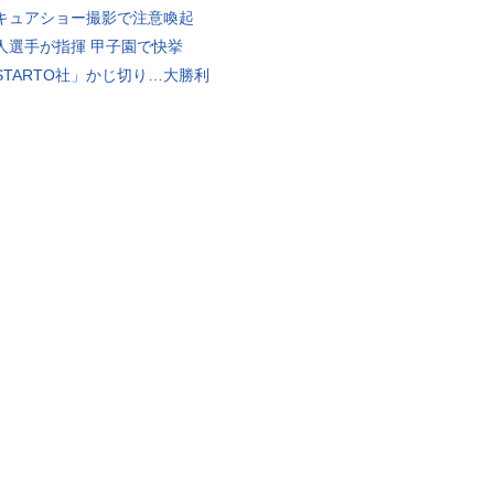
キュアショー撮影で注意喚起
人選手が指揮 甲子園で快挙
STARTO社」かじ切り…大勝利