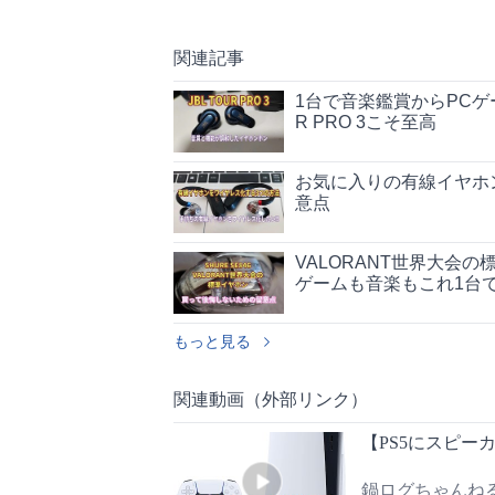
関連記事
1台で音楽鑑賞からPCゲ
R PRO 3こそ至高
お気に入りの有線イヤホ
意点
VALORANT世界大会の
ゲームも音楽もこれ1台
もっと見る
関連動画（外部リンク）
【PS5にスピー
鍋ログちゃんね