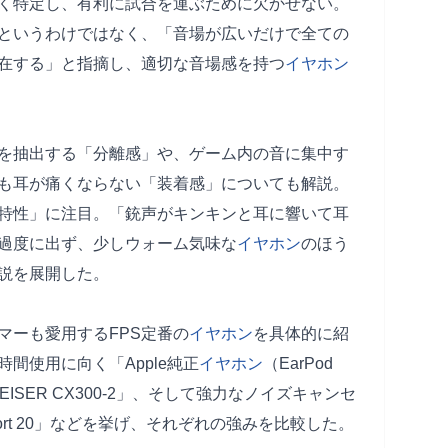
く特定し、有利に試合を運ぶために欠かせない。
というわけではなく、「音場が広いだけで全ての
在する」と指摘し、適切な音場感を持つ
イヤホン
を抽出する「分離感」や、ゲーム内の音に集中す
も耳が痛くならない「装着感」についても解説。
特性」に注目。「銃声がキンキンと耳に響いて耳
過度に出ず、少しウォーム気味な
イヤホン
のほう
の説を展開した。
マーも愛用するFPS定番の
イヤホン
を具体的に紹
間使用に向く「Apple純正
イヤホン
（EarPod
ISER CX300-2」、そして強力なノイズキャンセ
omfort 20」などを挙げ、それぞれの強みを比較した。