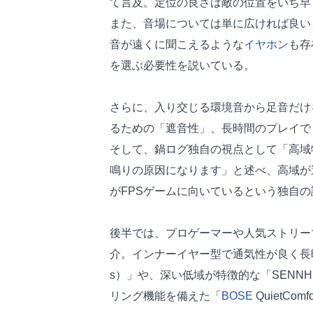
て言及。定位の良さは敵の位置をいち早
また、音場については単に広ければ良い
音が遠くに聞こえるような
イヤホン
も存
を選ぶ必要性を説いている。
さらに、入り交じる環境音から足音だけ
るための「遮音性」、長時間のプレイで
そして、鍋ログ独自の視点として「高域
鳴りの原因になります」と述べ、高域が
がFPSゲームに向いているという独自
後半では、プロゲーマーや人気ストリー
介。インナーイヤー型で通気性が良く長時
s）」や、深い低域が特徴的な「SENNHE
リング機能を備えた「
BOSE
QuietC