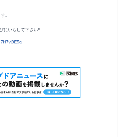
す。

さい!!                
F7H7vj9E5g