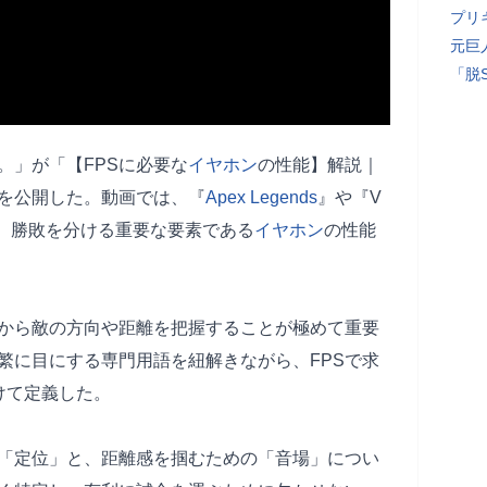
プリ
元巨
「脱
。」が「【FPSに必要な
イヤホン
の性能】解説｜
を公開した。動画では、『
Apex Legends
』や『V
いて、勝敗を分ける重要な要素である
イヤホン
の性能
声から敵の方向や距離を把握することが極めて重要
繁に目にする専門用語を紐解きながら、FPSで求
けて定義した。
「定位」と、距離感を掴むための「音場」につい