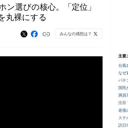
ヤホン選びの核心。「定位」
を丸裸にする
みんなの感想は？
主要
台風
なぜ
パチ
国民
満員
注目
老後
ステ
訪日