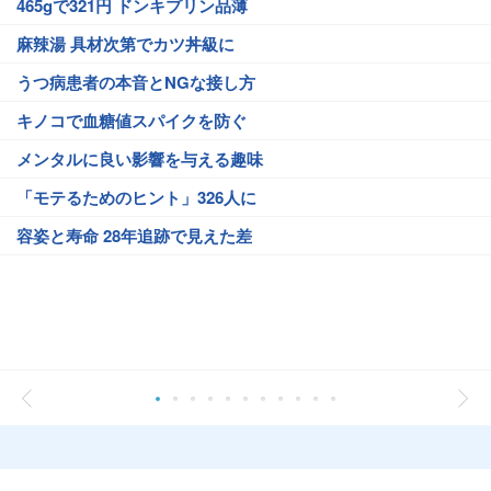
465gで321円 ドンキプリン品薄
麻辣湯 具材次第でカツ丼級に
うつ病患者の本音とNGな接し方
キノコで血糖値スパイクを防ぐ
メンタルに良い影響を与える趣味
「モテるためのヒント」326人に
容姿と寿命 28年追跡で見えた差