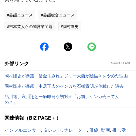
#芸能ニュース
#芸能総合ニュース
#吉本芸人らの闇営業問題
#岡村隆史
#エンタメ・芸能ニュース
外部リンク
Smart FLASH
岡村隆史が暴露「借金まみれ」ジミー大西が絵描きをやめた理由
岡村隆史が暴露、中居正広のケンカを石橋貴明が仲裁した過去
品川祐、哀川翔と一触即発な初対面「お前、ケンカ売ってん
の？」
関連情報（BiZ PAGE＋）
インフルエンサー
,
タレント
,
ナレーター
,
俳優
,
動画
,
推し活