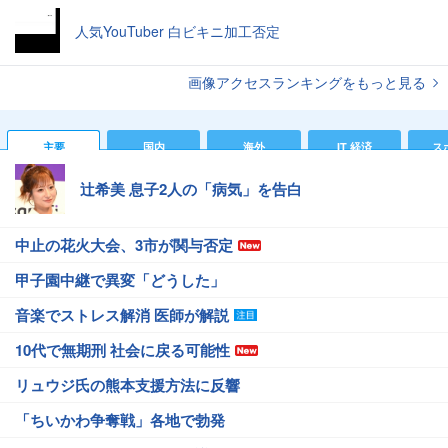
人気YouTuber 白ビキニ加工否定
画像アクセスランキングをもっと見る
主要
国内
海外
IT 経済
ス
辻希美 息子2人の「病気」を告白
中止の花火大会、3市が関与否定
甲子園中継で異変「どうした」
音楽でストレス解消 医師が解説
10代で無期刑 社会に戻る可能性
リュウジ氏の熊本支援方法に反響
「ちいかわ争奪戦」各地で勃発