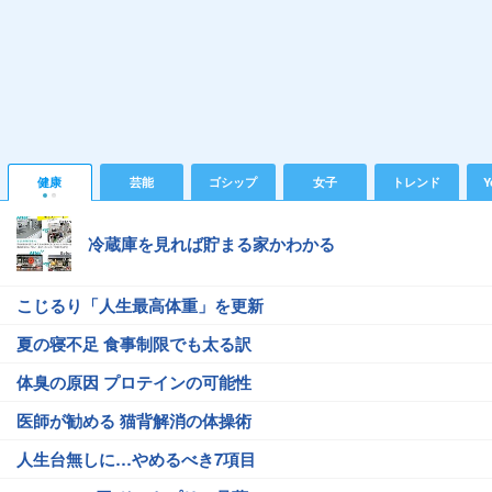
健康
芸能
ゴシップ
女子
トレンド
Y
冷蔵庫を見れば貯まる家かわかる
こじるり「人生最高体重」を更新
夏の寝不足 食事制限でも太る訳
体臭の原因 プロテインの可能性
医師が勧める 猫背解消の体操術
人生台無しに…やめるべき7項目