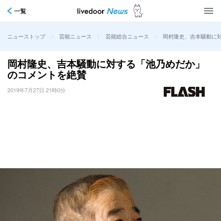
一覧
>
>
>
岡村隆史、吉本騒動に
ニューストップ
芸能ニュース
芸能総合ニュース
岡村隆史、吉本騒動に対する「池乃めだか」
のコメントを絶賛
2019年7月27日 21時0分