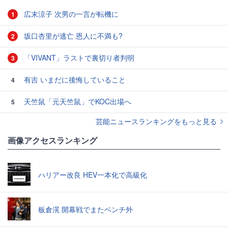
広末涼子 次男の一言が転機に
1
坂口杏里が逃亡 恩人に不満も?
2
「VIVANT」ラストで裏切り者判明
3
有吉 いまだに後悔していること
4
天竺鼠「元天竺鼠」でKOC出場へ
5
芸能ニュースランキングをもっと見る
画像アクセスランキング
ハリアー改良 HEV一本化で高級化
板倉滉 開幕戦でまたベンチ外