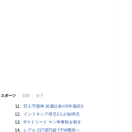
スポーツ
芸能
女子
11.
巨人守護神 岩瀬以来の5年連続S
12.
インドネシア球児2人が始球式
13.
Rマドリード ヤン争奪戦を制す
14.
レアル 227億円超でFW獲得へ