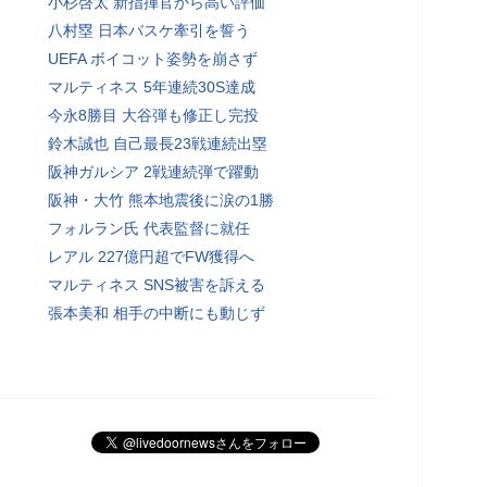
小杉啓太 新指揮官から高い評価
八村塁 日本バスケ牽引を誓う
UEFA ボイコット姿勢を崩さず
マルティネス 5年連続30S達成
今永8勝目 大谷弾も修正し完投
鈴木誠也 自己最長23戦連続出塁
阪神ガルシア 2戦連続弾で躍動
阪神・大竹 熊本地震後に涙の1勝
フォルラン氏 代表監督に就任
レアル 227億円超でFW獲得へ
マルティネス SNS被害を訴える
張本美和 相手の中断にも動じず