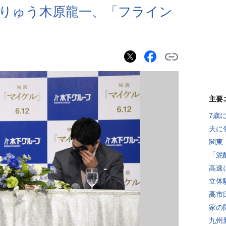
りゅう木原龍一、「フライン
主要
7歳
夫に
関東
「泥
高速
立体
高市
家の
九州