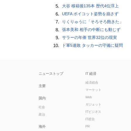
5.
大谷 移籍後135本 歴代4位浮上
6.
UEFA ボイコット姿勢を崩さず
7.
りくりゅうに「そろそろ飽きた」
8.
張本美和 相手の中断にも動じず
9.
サラーの年俸 世界32位の現実
10.
ド軍5連敗 タッカーの守備に疑問
ニューストップ
IT 経済
経済総合
主要
マーケット
Web
国内
ガジェット
社会
ITビジネス
政治
IT総合
海外
PR