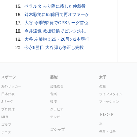
15.
ペラルタ 去り際に残した仲裁役
16.
鈴木彩艶に63億円で再オファーか
17.
大谷 今季初2発でOPSリーグ首位
18.
今井達也 救援転換でピンク洗礼
19.
大谷 左膝抱え25・26号の2本塁打
20.
今永8勝目 大谷弾も修正し完投
スポーツ
芸能
女子
海外サッカー
芸能総合
恋愛
日本代表
音楽
ライフスタイル
Jリーグ
韓流
ファッション
プロ野球
グラビア
トレンド
MLB
テレビ
本
ゴルフ
ゴシップ
教育・仕事
テニス