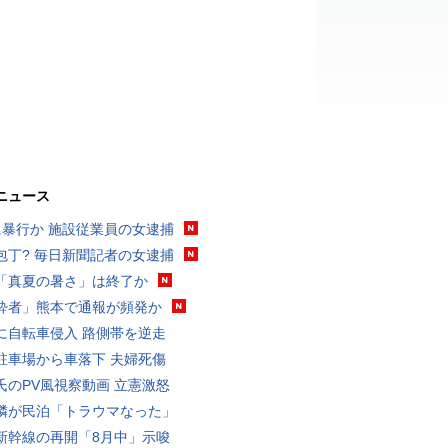
ニュース
に暴行か 施設従業員の女逮捕
包丁? 毎日新聞記者の女逮捕
「真夏の暑さ」は終了か
酔者」熊本で通報が頻発か
に自転車侵入 路側帯を逆走
駐車場から車落下 夫婦死傷
氏のPV風視察動画 立憲激怒
隣が民泊「トラウマなった」
新幹線の再開「8月中」示唆