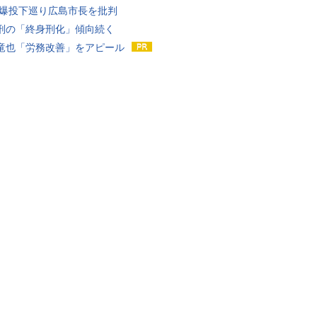
原爆投下巡り広島市長を批判
刑の「終身刑化」傾向続く
竜也「労務改善」をアピール