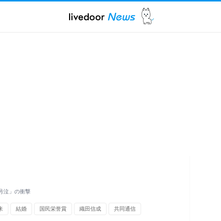
号泣」の衝撃
来
結婚
国民栄誉賞
織田信成
共同通信