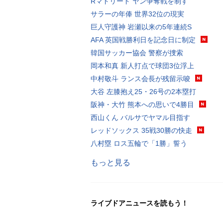
Rマドリード ヤン争奪戦を制す
サラーの年俸 世界32位の現実
巨人守護神 岩瀬以来の5年連続S
AFA 英国戦勝利日を記念日に制定
韓国サッカー協会 警察が捜索
岡本和真 新人打点で球団3位浮上
中村敬斗 ランス会長が残留示唆
大谷 左膝抱え25・26号の2本塁打
阪神・大竹 熊本への思いで4勝目
西山くん バルサでヤマル目指す
レッドソックス 35戦30勝の快走
八村塁 ロス五輪で「1勝」誓う
もっと見る
ライブドアニュースを読もう！