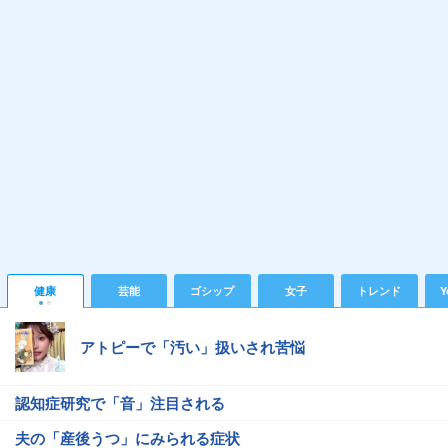
健康
芸能
ゴシップ
女子
トレンド
Y
アトピーで「汚い」扱いされ苦悩
認知症研究で「音」注目される
夫の「産後うつ」にみられる症状