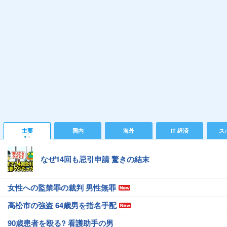
主要
国内
海外
IT 経済
ス
なぜ14回も忌引申請 驚きの結末
女性への監禁罪の裁判 男性無罪
高松市の強盗 64歳男を指名手配
90歳患者を殴る? 看護助手の男