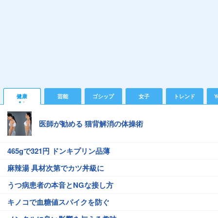
健康
芸能
ゴシップ
女子
トレンド
Y
医師が勧める 猫背解消の体操術
465gで321円 ドンキプリン品薄
麻辣湯 具材次第でカツ丼級に
うつ病患者の本音とNGな接し方
キノコで血糖値スパイクを防ぐ