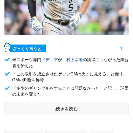
ざっくり言うと
米スポーツ専門
メディア
が、
村上宗隆
の獲得につながった舞台
裏を伝えた
「この取引を成立させたゲッツGMは天才に見える」と綴り、
GMの判断を称賛
「多少のギャンブルをすることは問題なかった」と記し、球団
の未来を変えた
続きを読む