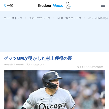
一覧
>
>
>
ゲッツGMが明
ニューストップ
スポーツニュース
MLB・海外ニュース
ゲッツGMが明かした村上獲得の裏
2026年5月4日 12時28分
写真：フルカウント
by ライブドアニュース編集部