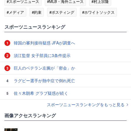
#スポーツニュース
#MLB・海外ニュース
#村上宗隆
#メディア
#約束
#ポスティング
#ホワイトソックス
#スティング
スポーツニュースランキング
韓国の審判接待疑惑 JFAが調査へ
1
須江監督 女子部員に3条件提示
2
巨人のベテラン左腕が「密会」か
3
ラグビー選手が熱中症で倒れ死亡
4
佐々木朗希 グラブ疑惑が続く
5
スポーツニュースランキングをもっと見る
画像アクセスランキング