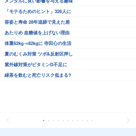
メンタルに良い影響を与える趣味
「モテるためのヒント」326人に
容姿と寿命 28年追跡で見えた差
あたりめ 血糖値を上げない理由
体重62kg→82kgに 寺田心の生活
夏のむくみ対策 ツボ&反射区押し
紫外線対策がビタミンD不足に
緑茶を飲むと死亡リスク低まる?