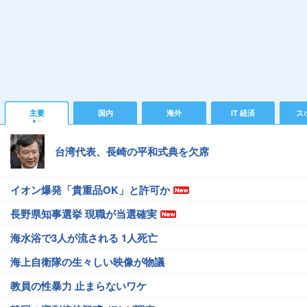
主要
国内
海外
IT 経済
ス
台湾代表、長崎の平和式典を欠席
イオン爆発「貴重品OK」と許可か
長野県知事選挙 現職が当選確実
海水浴で3人が流される 1人死亡
海上自衛隊の生々しい映像が物議
教員の性暴力 止まらないワケ