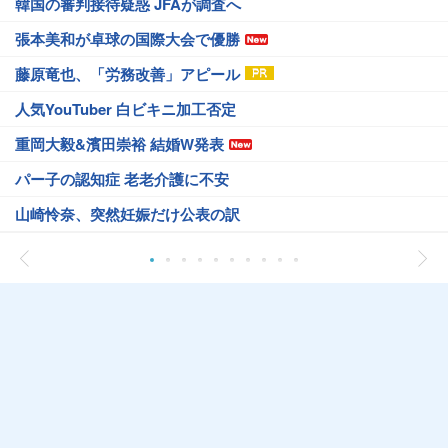
韓国の審判接待疑惑 JFAが調査へ
張本美和が卓球の国際大会で優勝
藤原竜也、「労務改善」アピール
人気YouTuber 白ビキニ加工否定
重岡大毅&濱田崇裕 結婚W発表
パー子の認知症 老老介護に不安
山崎怜奈、突然妊娠だけ公表の訳