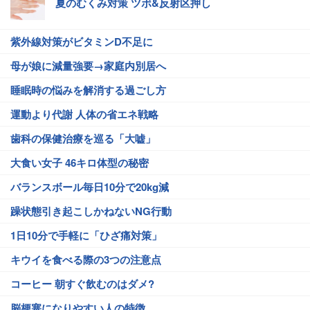
夏のむくみ対策 ツボ&反射区押し
紫外線対策がビタミンD不足に
母が娘に減量強要→家庭内別居へ
睡眠時の悩みを解消する過ごし方
運動より代謝 人体の省エネ戦略
歯科の保健治療を巡る「大嘘」
大食い女子 46キロ体型の秘密
バランスボール毎日10分で20kg減
躁状態引き起こしかねないNG行動
1日10分で手軽に「ひざ痛対策」
キウイを食べる際の3つの注意点
コーヒー 朝すぐ飲むのはダメ?
脳梗塞になりやすい人の特徴