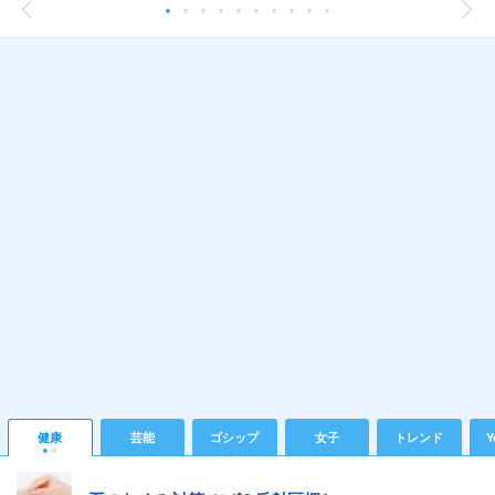
健康
芸能
ゴシップ
女子
トレンド
Y