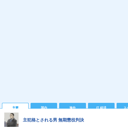
主要
国内
海外
IT 経済
ス
主犯格とされる男 無期懲役判決