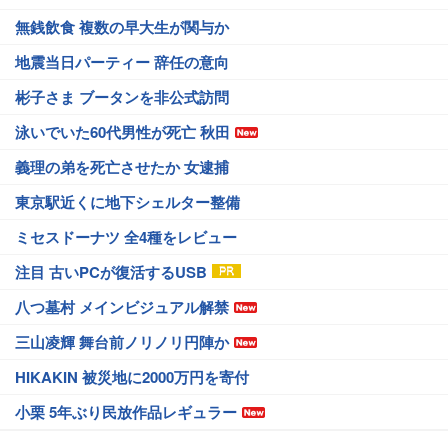
無銭飲食 複数の早大生が関与か
地震当日パーティー 辞任の意向
彬子さま ブータンを非公式訪問
泳いでいた60代男性が死亡 秋田
義理の弟を死亡させたか 女逮捕
東京駅近くに地下シェルター整備
ミセスドーナツ 全4種をレビュー
注目 古いPCが復活するUSB
八つ墓村 メインビジュアル解禁
三山凌輝 舞台前ノリノリ円陣か
HIKAKIN 被災地に2000万円を寄付
小栗 5年ぶり民放作品レギュラー