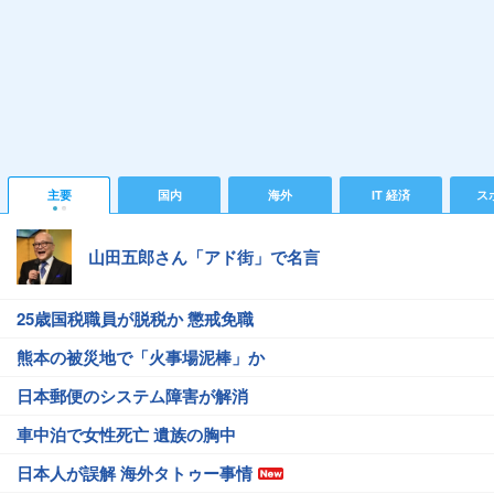
主要
国内
海外
IT 経済
ス
山田五郎さん「アド街」で名言
25歳国税職員が脱税か 懲戒免職
熊本の被災地で「火事場泥棒」か
日本郵便のシステム障害が解消
車中泊で女性死亡 遺族の胸中
日本人が誤解 海外タトゥー事情