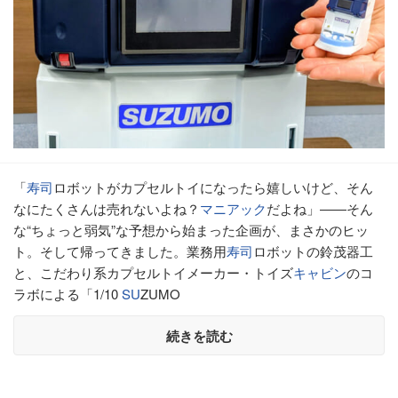
「
寿司
ロボットがカプセルトイになったら嬉しいけど、そん
なにたくさんは売れないよね？
マニアック
だよね」――そん
な“ちょっと弱気”な予想から始まった企画が、まさかのヒッ
ト。そして帰ってきました。業務用
寿司
ロボットの鈴茂器工
と、こだわり系カプセルトイメーカー・トイズ
キャビン
のコ
ラボによる「1/10
SU
ZUMO
続きを読む