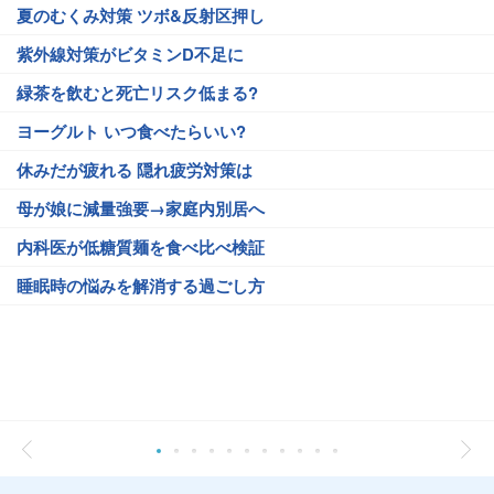
夏のむくみ対策 ツボ&反射区押し
紫外線対策がビタミンD不足に
緑茶を飲むと死亡リスク低まる?
ヨーグルト いつ食べたらいい?
休みだが疲れる 隠れ疲労対策は
母が娘に減量強要→家庭内別居へ
内科医が低糖質麺を食べ比べ検証
睡眠時の悩みを解消する過ごし方