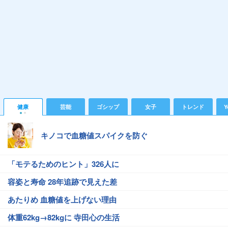
健康
芸能
ゴシップ
女子
トレンド
Y
キノコで血糖値スパイクを防ぐ
「モテるためのヒント」326人に
容姿と寿命 28年追跡で見えた差
あたりめ 血糖値を上げない理由
体重62kg→82kgに 寺田心の生活