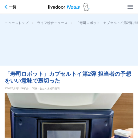
一覧
>
>
「寿司ロボット」カプセルトイ第2弾 
ニューストップ
ライフ総合ニュース
「寿司ロボット」カプセルトイ第2弾 担当者の予想
をいい意味で裏切った
2026年5月4日 15時0分
写真：おたくま経済新聞