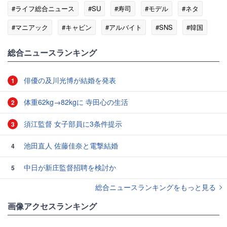
#ライフ総合ニュース
#SU
#寿司
#モデル
#ネタ
#マニアック
#キャビン
#アルバイト
#SNS
#韓国
総合ニュースランキング
俳優の及川光博が結婚を発表
1
体重62kg→82kgに 寺田心の生活
2
須江監督 女子部員に3条件提示
3
池田直人 佐藤佳奈と電撃結婚
4
中日が新庄監督招聘を検討か
5
総合ニュースランキングをもっと見る
画像アクセスランキング