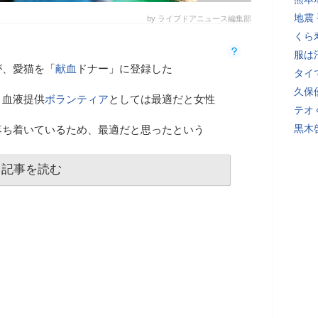
地震
by ライブドアニュース編集部
くら
服は
が、愛猫を「
献血
ドナー」に登録した
タイ
久保
、血液提供
ボランティア
としては最適だと女性
テオ
黒木
落ち着いているため、最適だと思ったという
記事を読む