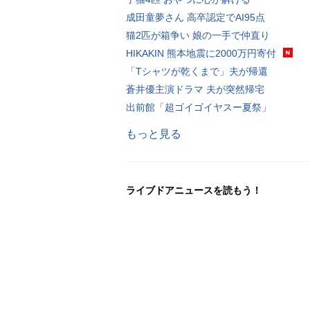
成田童夢さん 高卒認定でAI95点
猫2匹が箱争い 娘の一手で仲直り
HIKAKIN 熊本地震に2000万円寄付
「Tシャツが乾くまで」夫が帰還
蒼井優主演ドラマ 夫が突然帰宅
出前館「超ゴイゴイヤスー夏祭」
もっと見る
ライブドアニュースを読もう！