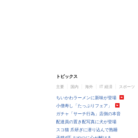
トピックス
主要
国内
海外
IT 経済
スポーツ
ちいかわラーメンに新味が登場
小僧寿し「たっぷりフェア」
ガチャ「サーチ行為」店側の本音
配達員の置き配写真に犬が登場
スコ猫 爪研ぎに潜り込んで熟睡
子猫4匹 おやつに心が解ける