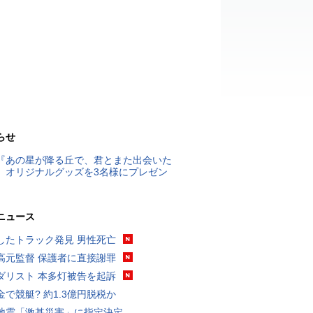
らせ
『あの星が降る丘で、君とまた出会いた
』オリジナルグッズを3名様にプレゼン
ニュース
したトラック発見 男性死亡
高元監督 保護者に直接謝罪
ダリスト 本多灯被告を起訴
金で競艇? 約1.3億円脱税か
地震「激甚災害」に指定決定