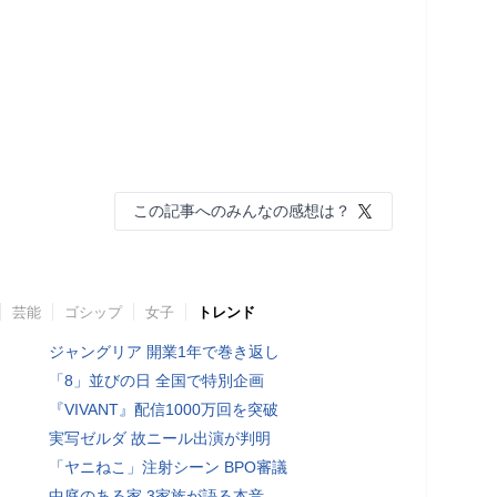
この記事へのみんなの感想は？
芸能
ゴシップ
女子
トレンド
ジャングリア 開業1年で巻き返し
「8」並びの日 全国で特別企画
『VIVANT』配信1000万回を突破
実写ゼルダ 故ニール出演が判明
「ヤニねこ」注射シーン BPO審議
中庭のある家 3家族が語る本音