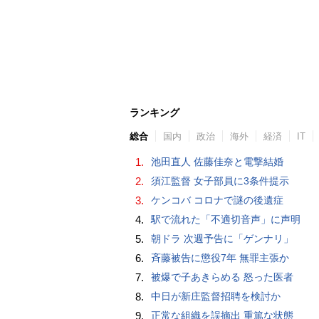
ランキング
総合
国内
政治
海外
経済
IT
1.
池田直人 佐藤佳奈と電撃結婚
2.
須江監督 女子部員に3条件提示
3.
ケンコバ コロナで謎の後遺症
4.
駅で流れた「不適切音声」に声明
5.
朝ドラ 次週予告に「ゲンナリ」
6.
斉藤被告に懲役7年 無罪主張か
7.
被爆で子あきらめる 怒った医者
8.
中日が新庄監督招聘を検討か
9.
正常な組織を誤摘出 重篤な状態