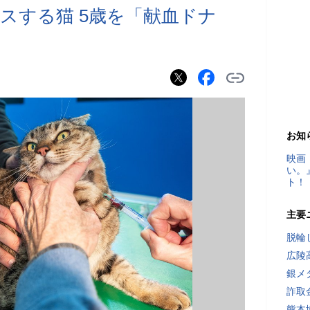
スする猫 5歳を「献血ドナ
お知
映画
い。
ト！
主要
脱輪
広陵
銀メ
詐取
熊本