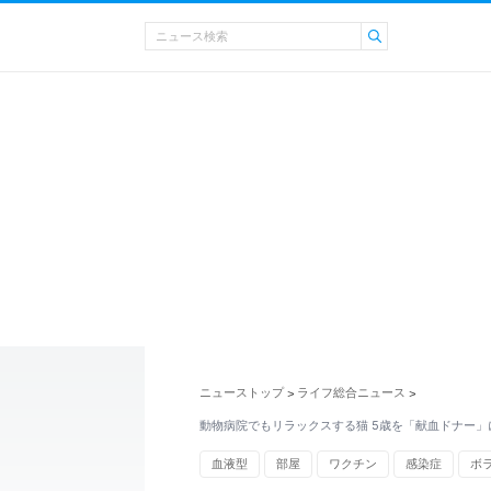
ニューストップ
ライフ総合ニュース
>
>
動物病院でもリラックスする猫 5歳を「献血ドナー」
血液型
部屋
ワクチン
感染症
ボ
受験