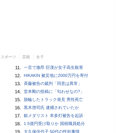
スポーツ
芸能
女子
11.
一言で激昂 巨漢が女子高生殺害
12.
HIKAKIN 被災地に2000万円を寄付
13.
斉藤被告の裁判「同意は異常」
14.
堂本剛の投稿に「匂わせなの?」
15.
脱輪したトラック発見 男性死亡
16.
黒木啓司氏 逮捕されていたか
17.
銀メダリスト 本多灯被告を起訴
18.
1.5億円受け取りか 国税職員処分
19.
大久保佳代子 50代の性欲事情