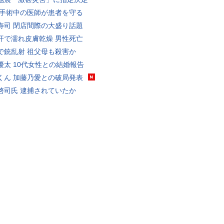
 手術中の医師が患者を守る
寿司 閉店間際の大盛り話題
汗で濡れ皮膚乾燥 男性死亡
で銃乱射 祖父母も殺害か
優太 10代女性との結婚報告
くん 加藤乃愛との破局発表
啓司氏 逮捕されていたか