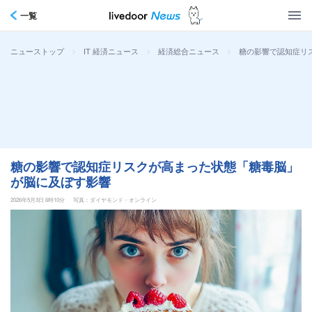
一覧
>
>
>
糖の影響で認知症リ
ニューストップ
IT 経済ニュース
経済総合ニュース
糖の影響で認知症リスクが高まった状態「糖毒脳」
が脳に及ぼす影響
2026年5月3日 6時10分
写真：ダイヤモンド・オンライン