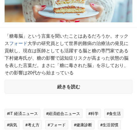
「糖毒脳」という言葉を聞いたことはあるだろうか。オック
ス
フォード
大学の研究員として世界的難病の治療法の発見に
貢献し、現在は医師としても活躍する脳と糖の専門家である
下村健寿氏が、糖の影響で認知症リスクが高まった状態の脳
を表した言葉だ。まさに「糖に毒された脳」を示しており、
その影響は20代から始まっている
続きを読む
#IT 経済ニュース
#経済総合ニュース
#科学
#食生活
#病気
#考え方
#フォード
#健康診断
#生活習慣
#生理