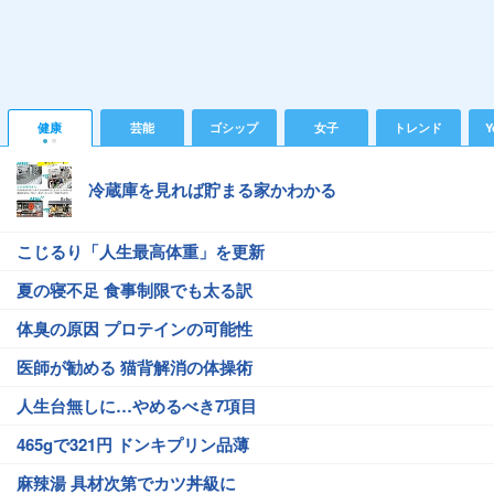
健康
芸能
ゴシップ
女子
トレンド
Y
冷蔵庫を見れば貯まる家かわかる
こじるり「人生最高体重」を更新
夏の寝不足 食事制限でも太る訳
体臭の原因 プロテインの可能性
医師が勧める 猫背解消の体操術
人生台無しに…やめるべき7項目
465gで321円 ドンキプリン品薄
麻辣湯 具材次第でカツ丼級に