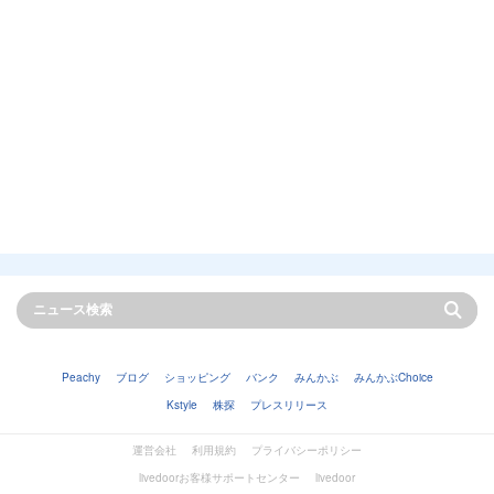
Peachy
ブログ
ショッピング
バンク
みんかぶ
みんかぶChoice
Kstyle
株探
プレスリリース
運営会社
利用規約
プライバシーポリシー
livedoorお客様サポートセンター
livedoor