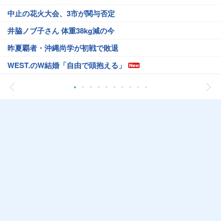
中止の花火大会、3市が関与否定
井脇ノブ子さん 体重38kg減の今
昨夏覇者・沖縄尚学が初戦で敗退
WEST.のW結婚「自由で頭抱える」