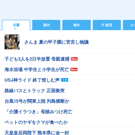
主要
国内
海外
IT 経済
ス
さんま 夏の甲子園に苦言し物議
子ども3人を2日半放置 母親逮捕
海水浴場 中学生と小学生が死亡
USJ神ライド 終了惜しむ声
路線バスとトラック 正面衝突
台風15号が関東上陸 列島横断か
「介護イラつき」母踏みつけ死亡
ペットのヤギをクマが食べたか
天皇皇后両陛下 熊本県に金一封