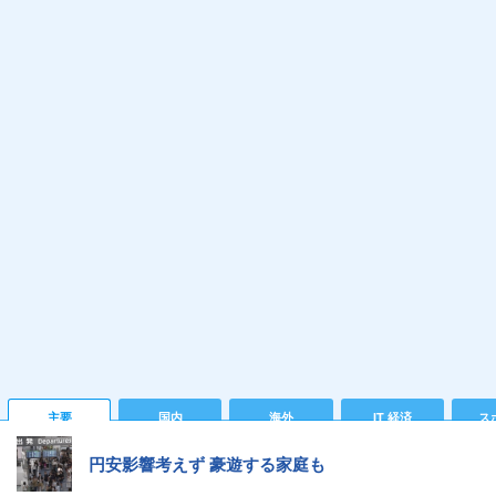
主要
国内
海外
IT 経済
ス
円安影響考えず 豪遊する家庭も