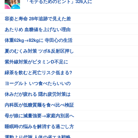
「モテるためのヒント」326人に
容姿と寿命 28年追跡で見えた差
あたりめ 血糖値を上げない理由
体重62kg→82kgに 寺田心の生活
夏のむくみ対策 ツボ&反射区押し
紫外線対策がビタミンD不足に
緑茶を飲むと死亡リスク低まる?
ヨーグルト いつ食べたらいいの
休みだが疲れる 隠れ疲労対策は
内科医が低糖質麺を食べ比べ検証
母が娘に減量強要→家庭内別居へ
睡眠時の悩みを解消する過ごし方
運動より代謝 人体の省エネ戦略