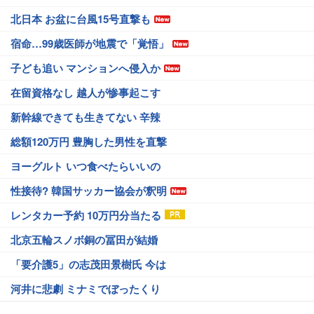
北日本 お盆に台風15号直撃も
宿命…99歳医師が地震で「覚悟」
子ども追い マンションへ侵入か
在留資格なし 越人が惨事起こす
新幹線できても生きてない 辛辣
総額120万円 豊胸した男性を直撃
ヨーグルト いつ食べたらいいの
性接待? 韓国サッカー協会が釈明
レンタカー予約 10万円分当たる
北京五輪スノボ銅の冨田が結婚
「要介護5」の志茂田景樹氏 今は
河井に悲劇 ミナミでぼったくり