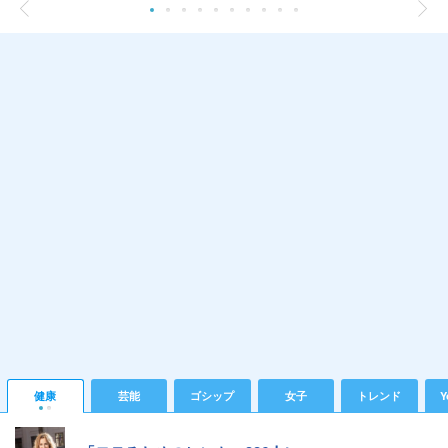
健康
芸能
ゴシップ
女子
トレンド
Y