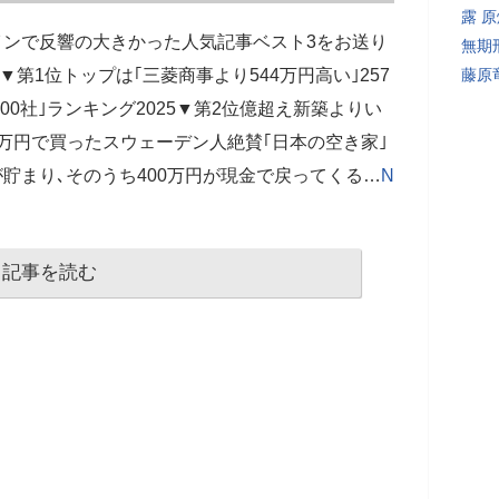
露 
ラインで反響の大きかった人気記事ベスト3をお送り
無期
第1位トップは｢三菱商事より544万円高い｣257
藤原
00社｣ランキング2025▼第2位億超え新築よりい
0万円で買ったスウェーデン人絶賛｢日本の空き家｣
が貯まり､そのうち400万円が現金で戻ってくる…
N
記事を読む