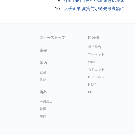
9.
なぜ14回も忌引申請 驚きの結末
10.
大手企業 夏賞与が過去最高額に
ニューストップ
IT 経済
経済総合
主要
マーケット
Web
国内
ガジェット
社会
ITビジネス
政治
IT総合
海外
PR
海外総合
韓国
中国