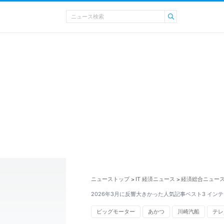
ニューストップ
IT 経済ニュース
経済総合ニュー
>
>
2026年3月に反響大きかった人気記事ベスト3 インテ
ビッグモーター
あかつ
川崎汽船
テレ
ネットワーク