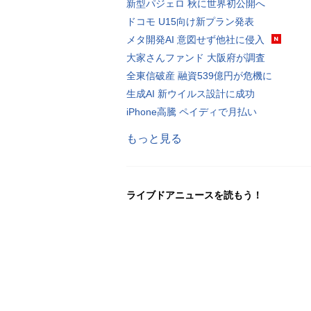
新型パジェロ 秋に世界初公開へ
ドコモ U15向け新プラン発表
メタ開発AI 意図せず他社に侵入
大家さんファンド 大阪府が調査
全東信破産 融資539億円が危機に
生成AI 新ウイルス設計に成功
iPhone高騰 ペイディで月払い
もっと見る
ライブドアニュースを読もう！