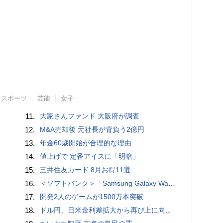
スポーツ
芸能
女子
11.
大家さんファンド 大阪府が調査
12.
M&A売却後 元社長が背負う2億円
13.
年金60歳開始が合理的な理由
14.
値上げで 定番アイスに「明暗」
15.
三井住友カード 8月お得11選
16.
＜ソフトバンク＞「Samsung Galaxy Watch9」「Samsung Galaxy Watch Ultra2」（LTE） 本日発売
17.
開発2人のゲームが1500万本突破
18.
ドル円、日米金利差拡大から再び上に向かうとの見方＝ＮＹ為替