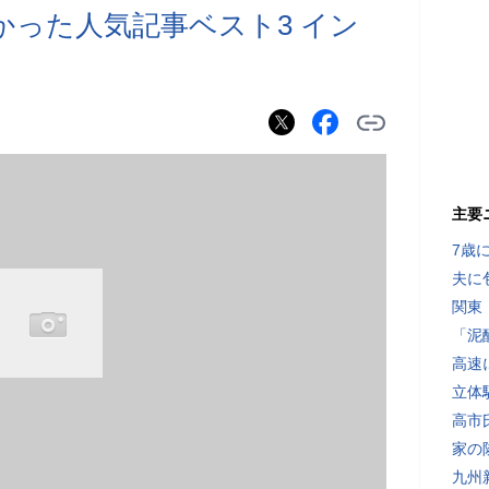
きかった人気記事ベスト3 イン
主要
7歳
夫に
関東
「泥
高速
立体
高市
家の
九州