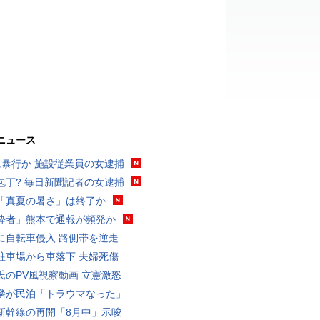
ニュース
に暴行か 施設従業員の女逮捕
包丁? 毎日新聞記者の女逮捕
「真夏の暑さ」は終了か
酔者」熊本で通報が頻発か
に自転車侵入 路側帯を逆走
駐車場から車落下 夫婦死傷
氏のPV風視察動画 立憲激怒
隣が民泊「トラウマなった」
新幹線の再開「8月中」示唆