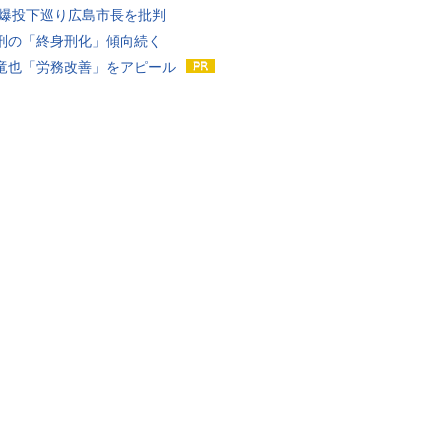
原爆投下巡り広島市長を批判
刑の「終身刑化」傾向続く
竜也「労務改善」をアピール