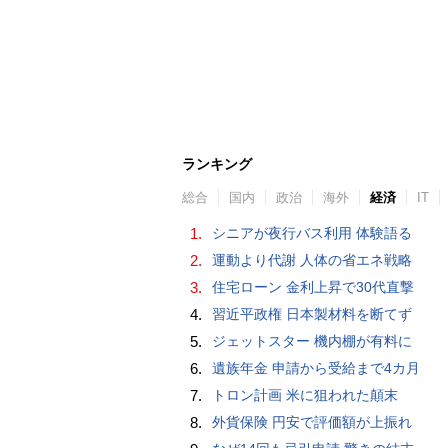
ランキング
総合
国内
政治
海外
経済
IT
1.
シニアが夜行バス利用 体験語る
2.
運動より代謝 人体の省エネ戦略
3.
住宅ローン 金利上昇で30代直撃
4.
習近平政権 日本製材料を断てず
5.
ジェットスター 機内棚が有料に
6.
遺族年金 申請から受給まで4カ月
7.
トロン計画 米に狙われた顛末
8.
外貨保険 円安で評価額が上振れ