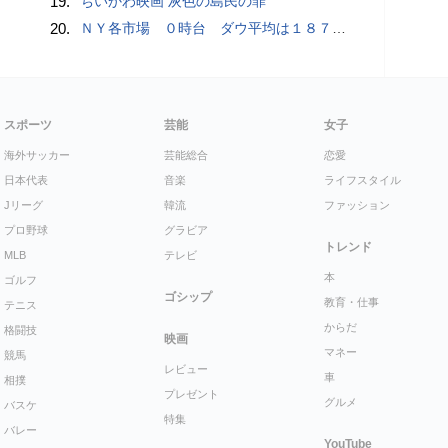
19.
ちいかわ映画 灰色の島民の罪
20.
ＮＹ各市場 ０時台 ダウ平均は１８７ドル安 ナスダックはプラス圏に浮上
スポーツ
芸能
女子
海外サッカー
芸能総合
恋愛
日本代表
音楽
ライフスタイル
Jリーグ
韓流
ファッション
プロ野球
グラビア
トレンド
MLB
テレビ
本
ゴルフ
ゴシップ
教育・仕事
テニス
からだ
格闘技
映画
マネー
競馬
レビュー
車
相撲
プレゼント
グルメ
バスケ
特集
バレー
YouTube