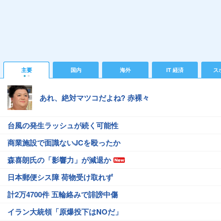
主要
国内
海外
IT 経済
ス
あれ、絶対マツコだよね? 赤裸々
台風の発生ラッシュが続く可能性
商業施設で面識ないJCを殴ったか
森喜朗氏の「影響力」が減退か
日本郵便シス障 荷物受け取れず
計2万4700件 五輪絡みで誹謗中傷
イラン大統領「原爆投下はNOだ」