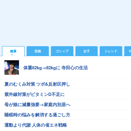
健康
芸能
ゴシップ
女子
トレンド
Y
体重62kg→82kgに 寺田心の生活
夏のむくみ対策 ツボ&反射区押し
紫外線対策がビタミンD不足に
母が娘に減量強要→家庭内別居へ
睡眠時の悩みを解消する過ごし方
運動より代謝 人体の省エネ戦略