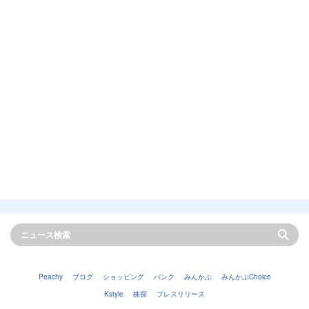
Peachy
ブログ
ショッピング
バンク
みんかぶ
みんかぶChoice
Kstyle
株探
プレスリリース