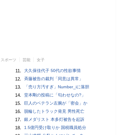
スポーツ
芸能
女子
11.
大久保佳代子 50代の性欲事情
12.
斉藤被告の裁判「同意は異常」
13.
「売り方汚すぎ」Number_iに落胆
14.
堂本剛の投稿に「匂わせなの?」
15.
巨人のベテラン左腕が「密会」か
16.
脱輪したトラック発見 男性死亡
17.
銀メダリスト 本多灯被告を起訴
18.
1.5億円受け取りか 国税職員処分