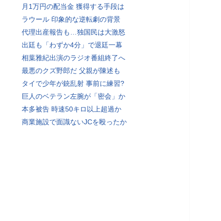
月1万円の配当金 獲得する手段は
ラウール 印象的な逆転劇の背景
代理出産報告も…独国民は大激怒
出廷も「わずか4分」で退廷一幕
相葉雅紀出演のラジオ番組終了へ
最悪のクズ野郎だ 父親が陳述も
タイで少年が銃乱射 事前に練習?
巨人のベテラン左腕が「密会」か
本多被告 時速50キロ以上超過か
商業施設で面識ないJCを殴ったか