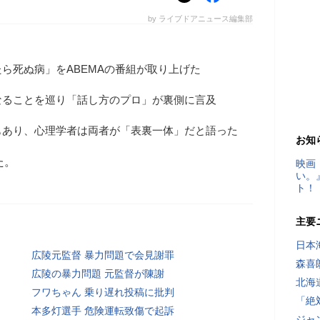
by ライブドアニュース編集部
ら死ぬ病」をABEMAの番組が取り上げた
なることを巡り「話し方のプロ」が裏側に言及
もあり、心理学者は両者が「表裏一体」だと語った
お知
た。
映画
い。
ト！
主要
日本
広陵元監督 暴力問題で会見謝罪
森喜
広陵の暴力問題 元監督が陳謝
北海
フワちゃん 乗り遅れ投稿に批判
「絶
本多灯選手 危険運転致傷で起訴
ジャ