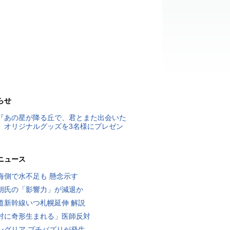
らせ
『あの星が降る丘で、君とまた出会いた
』オリジナルグッズを3名様にプレゼン
ニュース
海側で水不足も 懸念示す
朗氏の「影響力」が減退か
道新幹線いつ札幌延伸 解説
対に奇形生まれる」医師反対
ングリア プチバズりが発生