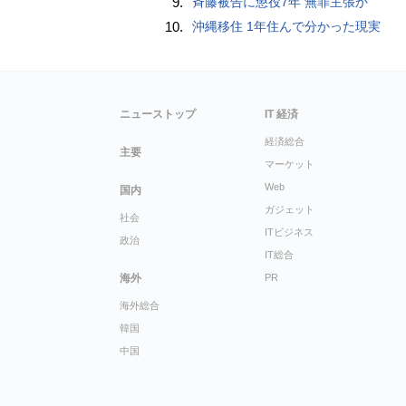
9.
斉藤被告に懲役7年 無罪主張か
10.
沖縄移住 1年住んで分かった現実
ニューストップ
IT 経済
経済総合
主要
マーケット
Web
国内
ガジェット
社会
ITビジネス
政治
IT総合
海外
PR
海外総合
韓国
中国