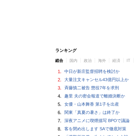
ランキング
総合
国内
政治
海外
経済
IT
1.
中日が新庄監督招聘を検討か
2.
大量注文キャンセル43億円以上か
3.
斉藤慎二被告 懲役7年を求刑
4.
趣里 夫の密会報道で離婚決断か
5.
女優・山本舞香 第1子を出産
6.
関東「真夏の暑さ」は終了か
7.
深夜アニメに喫煙描写 BPOで議論
8.
客を閉め出します SAで徹底対策