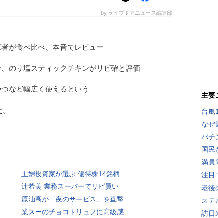
by ライブドアニュース編集部
筆者が食べ比べ、本音でレビュー
ン、のり塩スティックチキンがリピ確と評価
やつなど幅広く使えるという
主要
た。
台風
なぜ
パチ
国民
満員
主婦投資家が選ぶ 優待株14銘柄
注目
辻希美 業務スーパーでリピ買い
老後
原油高が「夜のサービス」を直撃
ステ
業スーのチョコトリュフに高級感
訪日