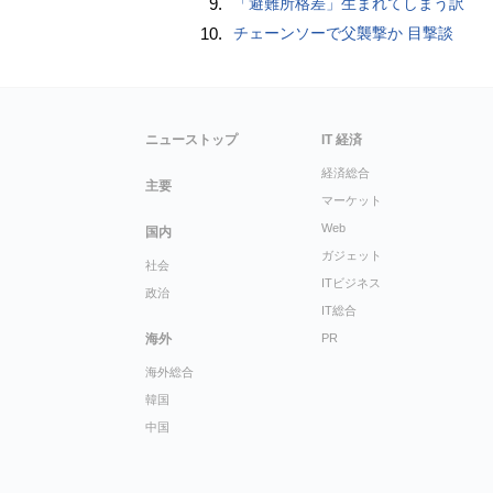
9.
「避難所格差」生まれてしまう訳
10.
チェーンソーで父襲撃か 目撃談
ニューストップ
IT 経済
経済総合
主要
マーケット
Web
国内
ガジェット
社会
ITビジネス
政治
IT総合
海外
PR
海外総合
韓国
中国