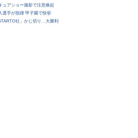
キュアショー撮影で注意喚起
人選手が指揮 甲子園で快挙
STARTO社」かじ切り…大勝利