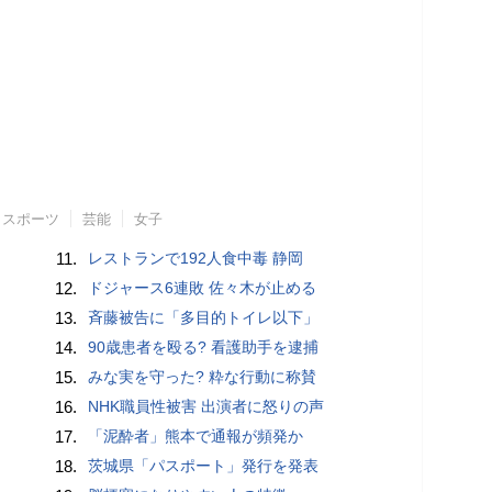
スポーツ
芸能
女子
11.
レストランで192人食中毒 静岡
12.
ドジャース6連敗 佐々木が止める
13.
斉藤被告に「多目的トイレ以下」
14.
90歳患者を殴る? 看護助手を逮捕
15.
みな実を守った? 粋な行動に称賛
16.
NHK職員性被害 出演者に怒りの声
17.
「泥酔者」熊本で通報が頻発か
18.
茨城県「パスポート」発行を発表