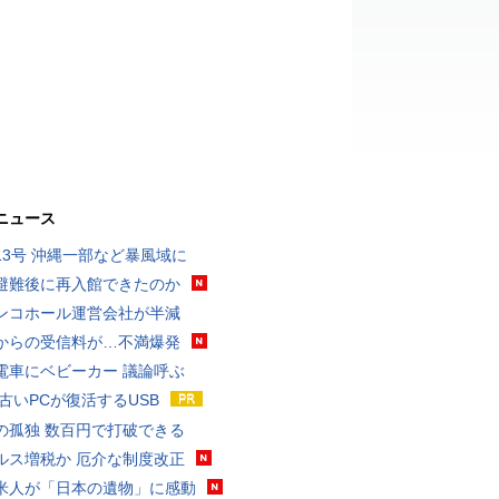
ニュース
13号 沖縄一部など暴風域に
避難後に再入館できたのか
ンコホール運営会社が半減
からの受信料が…不満爆発
電車にベビーカー 議論呼ぶ
 古いPCが復活するUSB
の孤独 数百円で打破できる
ルス増税か 厄介な制度改正
米人が「日本の遺物」に感動