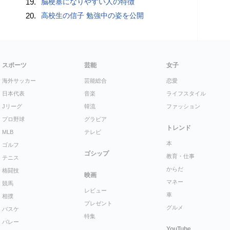
19.
脳梗塞になりやすい人の特徴
20.
高校生の信子 勉強中の姿を公開
スポーツ
芸能
女子
海外サッカー
芸能総合
恋愛
日本代表
音楽
ライフスタイル
Jリーグ
韓流
ファッション
プロ野球
グラビア
トレンド
MLB
テレビ
本
ゴルフ
ゴシップ
教育・仕事
テニス
からだ
格闘技
映画
マネー
競馬
レビュー
車
相撲
プレゼント
グルメ
バスケ
特集
バレー
YouTube