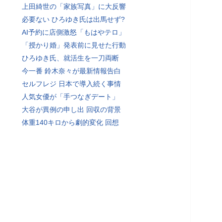
上田綺世の「家族写真」に大反響
必要ない ひろゆき氏は出馬せず?
AI予約に店側激怒「もはやテロ」
「授かり婚」発表前に見せた行動
ひろゆき氏、就活生を一刀両断
今一番 鈴木奈々が最新情報告白
セルフレジ 日本で導入続く事情
人気女優が「手つなぎデート」
大谷が異例の申し出 回収の背景
体重140キロから劇的変化 回想