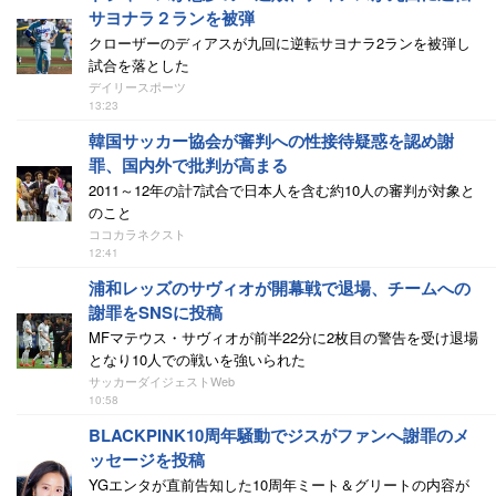
サヨナラ２ランを被弾
クローザーのディアスが九回に逆転サヨナラ2ランを被弾し
試合を落とした
デイリースポーツ
13:23
韓国サッカー協会が審判への性接待疑惑を認め謝
罪、国内外で批判が高まる
2011～12年の計7試合で日本人を含む約10人の審判が対象と
のこと
ココカラネクスト
12:41
浦和レッズのサヴィオが開幕戦で退場、チームへの
謝罪をSNSに投稿
MFマテウス・サヴィオが前半22分に2枚目の警告を受け退場
となり10人での戦いを強いられた
サッカーダイジェストWeb
10:58
BLACKPINK10周年騒動でジスがファンへ謝罪のメ
ッセージを投稿
YGエンタが直前告知した10周年ミート＆グリートの内容が