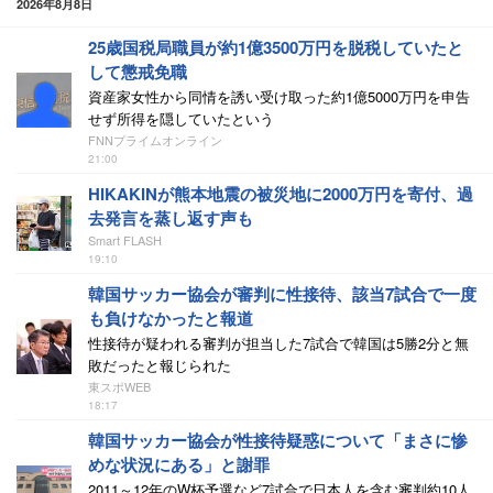
2026年8月8日
25歳国税局職員が約1億3500万円を脱税していたと
して懲戒免職
資産家女性から同情を誘い受け取った約1億5000万円を申告
せず所得を隠していたという
FNNプライムオンライン
21:00
HIKAKINが熊本地震の被災地に2000万円を寄付、過
去発言を蒸し返す声も
Smart FLASH
19:10
韓国サッカー協会が審判に性接待、該当7試合で一度
も負けなかったと報道
性接待が疑われる審判が担当した7試合で韓国は5勝2分と無
敗だったと報じられた
東スポWEB
18:17
韓国サッカー協会が性接待疑惑について「まさに惨
めな状況にある」と謝罪
2011～12年のW杯予選など7試合で日本人を含む審判約10人