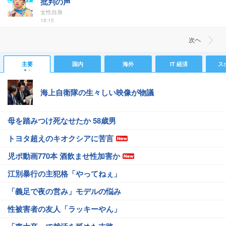
批判の声
女性自身
18:15
次ヘ
主要
国内
海外
IT 経済
ス
海上自衛隊の生々しい映像が物議
母を踏みつけ死なせたか 58歳男
トヨタ超えのキオクシアに苦言
児ポ動画770本 酒飲ませ性加害か
江別暴行の主犯格「やってねぇ」
「義足で夜の営み」モデルの悩み
性被害者の友人「ラッキーやん」