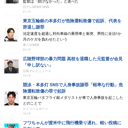
監督は「防げなかった」と述べた
日テレNEWS NNN
21:10
東京五輪銀の本多灯が危険運転致傷で起訴、代表を
辞退し謝罪
法定速度を超過し対向車線の乗用車と衝突、男性に全治1か
月のケガを負わせたという
東スポWEB
20:15
広陵野球部の暴力問題 高校を退職した元監督が会見
「申し訳ない」
広島テレビニュース
19:15
競泳・本多灯 SNSで人身事故謝罪「軽率な行動」危
険運転致傷の罪で起訴
東京五輪バタフライ銀メダリストが車で人身事故を起こした
とのことで
デイリースポーツ
18:23
フワちゃんが渡米中に飛行機乗り遅れ、軽い投稿に