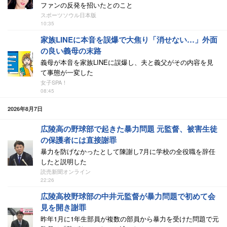
ファンの反発を招いたとのこと
スポーツソウル日本版
10:35
家族LINEに本音を誤爆で大焦り「消せない…」外面
の良い義母の末路
義母が本音を家族LINEに誤爆し、夫と義父がその内容を見
て事態が一変した
女子SPA！
08:45
2026年8月7日
広陵高の野球部で起きた暴力問題 元監督、被害生徒
の保護者には直接謝罪
暴力を防げなかったとして陳謝し7月に学校の全役職を辞任
したと説明した
読売新聞オンライン
22:26
広陵高校野球部の中井元監督が暴力問題で初めて会
見を開き謝罪
昨年1月に1年生部員が複数の部員から暴力を受けた問題で元