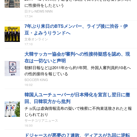
に性接待をしたという
日テレNEWS NNN
17:34
7年ぶり来日のBTSメンバー、ライブ後に渋谷・伊
豆・よみうりランドへ
文春オンライン
17:10
大韓サッカー協会が審判への性接待疑惑を認め、現
在は一切ないと声明
朝鮮日報などは2011年から約1年間、外国人審判員約10名へ
の性的接待を報じている
SOCCER KING
16:02
韓国人ユーチューバーが日本帰化を宣言し翌日に撤
回、日韓双方から批判
チョ氏は虚偽情報流布の疑いで検察に不拘束送致されたと報
じられており
サーチコリアニュース
16:00
ドジャースが悪夢の７連敗、ディアスが九回に逆転