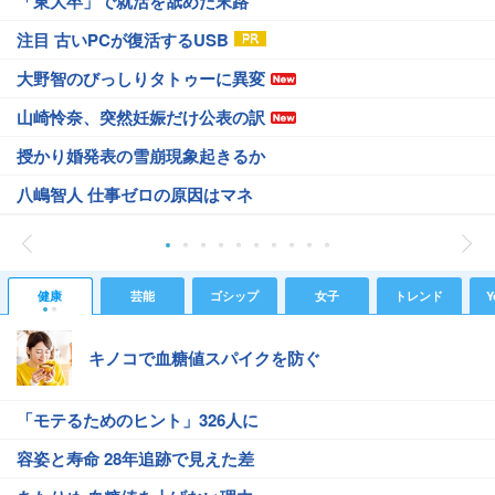
「東大卒」で就活を舐めた末路
注目 古いPCが復活するUSB
大野智のびっしりタトゥーに異変
山崎怜奈、突然妊娠だけ公表の訳
授かり婚発表の雪崩現象起きるか
八嶋智人 仕事ゼロの原因はマネ
健康
芸能
ゴシップ
女子
トレンド
Y
キノコで血糖値スパイクを防ぐ
「モテるためのヒント」326人に
容姿と寿命 28年追跡で見えた差