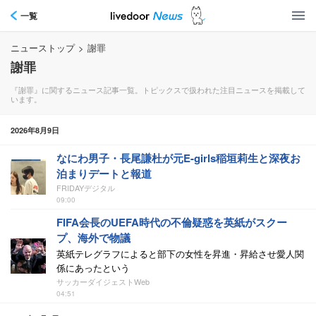
一覧
ニューストップ
>
謝罪
謝罪
『謝罪』に関するニュース記事一覧。トピックスで扱われた注目ニュースを掲載して
います。
2026年8月9日
なにわ男子・長尾謙杜が元E-girls稲垣莉生と深夜お
泊まりデートと報道
FRIDAYデジタル
09:00
FIFA会長のUEFA時代の不倫疑惑を英紙がスクー
プ、海外で物議
英紙テレグラフによると部下の女性を昇進・昇給させ愛人関
係にあったという
サッカーダイジェストWeb
04:51