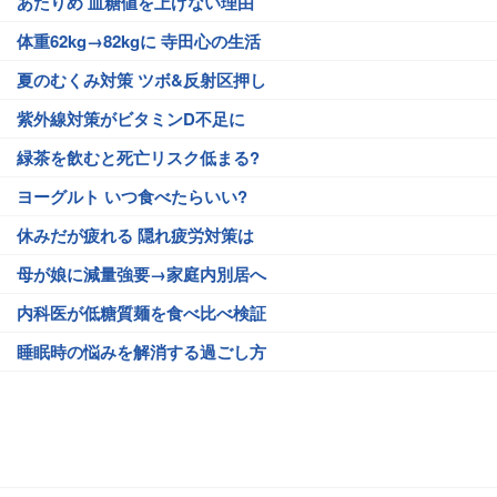
あたりめ 血糖値を上げない理由
体重62kg→82kgに 寺田心の生活
夏のむくみ対策 ツボ&反射区押し
紫外線対策がビタミンD不足に
緑茶を飲むと死亡リスク低まる?
ヨーグルト いつ食べたらいい?
休みだが疲れる 隠れ疲労対策は
母が娘に減量強要→家庭内別居へ
内科医が低糖質麺を食べ比べ検証
睡眠時の悩みを解消する過ごし方