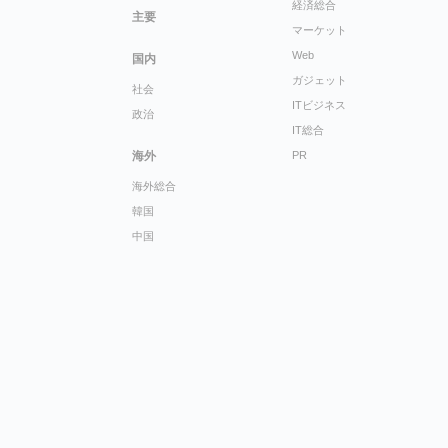
経済総合
主要
マーケット
Web
国内
ガジェット
社会
ITビジネス
政治
IT総合
海外
PR
海外総合
韓国
中国