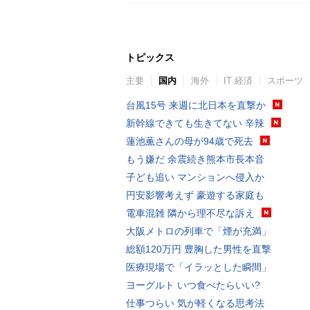
トピックス
主要
国内
海外
IT 経済
スポーツ
台風15号 来週に北日本を直撃か
新幹線できても生きてない 辛辣
蓮池薫さんの母が94歳で死去
もう嫌だ 余震続き熊本市長本音
子ども追い マンションへ侵入か
円安影響考えず 豪遊する家庭も
電車混雑 隣から理不尽な訴え
大阪メトロの列車で「煙が充満」
総額120万円 豊胸した男性を直撃
医療現場で「イラッとした瞬間」
ヨーグルト いつ食べたらいい?
仕事つらい 気が軽くなる思考法