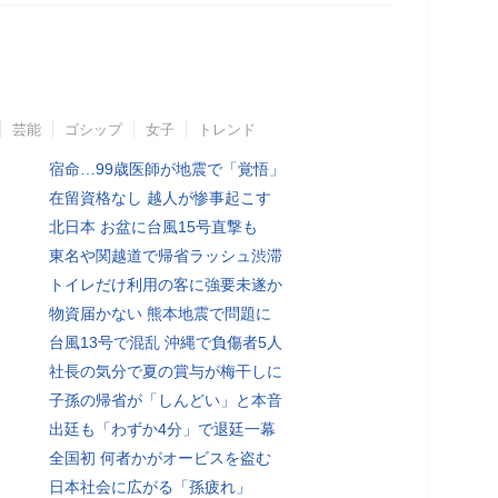
芸能
ゴシップ
女子
トレンド
宿命…99歳医師が地震で「覚悟」
在留資格なし 越人が惨事起こす
北日本 お盆に台風15号直撃も
東名や関越道で帰省ラッシュ渋滞
トイレだけ利用の客に強要未遂か
物資届かない 熊本地震で問題に
台風13号で混乱 沖縄で負傷者5人
社長の気分で夏の賞与が梅干しに
子孫の帰省が「しんどい」と本音
出廷も「わずか4分」で退廷一幕
全国初 何者かがオービスを盗む
日本社会に広がる「孫疲れ」