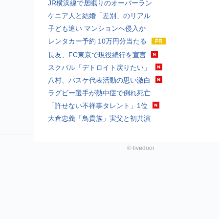
JR横浜線で居眠りのオーバーラン
ケニア人と結婚「差別」のリアル
子ども追い マンションへ侵入か
レンタカー予約 10万円分当たる
長友、FC東京で現役続行を宣言
スクバル「デトロイト戻りたい」
八村、バスケ代表活動の思い激白
ラグビー選手が熱中症で倒れ死亡
「許せない不祥事タレント」1位
大倉忠義「鳥貴族」実父と初共演
©
livedoor