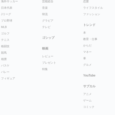
海外サッカー
芸能総合
恋愛
日本代表
音楽
ライフスタイル
Jリーグ
韓流
ファッション
プロ野球
グラビア
トレンド
MLB
テレビ
本
ゴルフ
ゴシップ
教育・仕事
テニス
からだ
格闘技
映画
マネー
競馬
レビュー
車
相撲
プレゼント
グルメ
バスケ
特集
バレー
YouTube
フィギュア
サブカル
アニメ
ゲーム
コミック