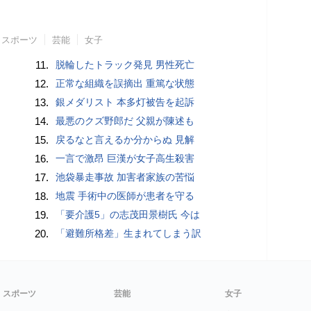
スポーツ
芸能
女子
11.
脱輪したトラック発見 男性死亡
12.
正常な組織を誤摘出 重篤な状態
13.
銀メダリスト 本多灯被告を起訴
14.
最悪のクズ野郎だ 父親が陳述も
15.
戻るなと言えるか分からぬ 見解
16.
一言で激昂 巨漢が女子高生殺害
17.
池袋暴走事故 加害者家族の苦悩
18.
地震 手術中の医師が患者を守る
19.
「要介護5」の志茂田景樹氏 今は
20.
「避難所格差」生まれてしまう訳
スポーツ
芸能
女子