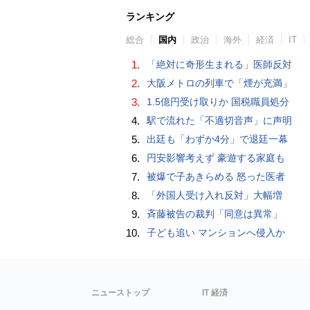
ランキング
総合
国内
政治
海外
経済
IT
1.
「絶対に奇形生まれる」医師反対
2.
大阪メトロの列車で「煙が充満」
3.
1.5億円受け取りか 国税職員処分
4.
駅で流れた「不適切音声」に声明
5.
出廷も「わずか4分」で退廷一幕
6.
円安影響考えず 豪遊する家庭も
7.
被爆で子あきらめる 怒った医者
8.
「外国人受け入れ反対」大幅増
9.
斉藤被告の裁判「同意は異常」
10.
子ども追い マンションへ侵入か
ニューストップ
IT 経済