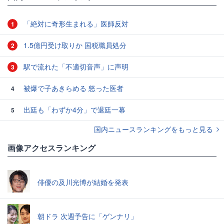
「絶対に奇形生まれる」医師反対
1
1.5億円受け取りか 国税職員処分
2
駅で流れた「不適切音声」に声明
3
被爆で子あきらめる 怒った医者
4
出廷も「わずか4分」で退廷一幕
5
国内ニュースランキングをもっと見る
画像アクセスランキング
俳優の及川光博が結婚を発表
朝ドラ 次週予告に「ゲンナリ」