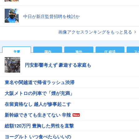
中日が新庄監督招聘を検討か
画像アクセスランキングをもっと見る
主要
国内
海外
IT 経済
ス
円安影響考えず 豪遊する家庭も
東名や関越道で帰省ラッシュ渋滞
大阪メトロの列車で「煙が充満」
在留資格なし 越人が惨事起こす
新幹線できても生きてない 辛辣
総額120万円 豊胸した男性を直撃
ヨーグルト いつ食べたらいいの