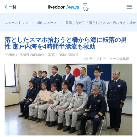
一覧
>
>
飲酒しながら「落としたスマホ拾おうと」橋か
ニューストップ
国内ニュース
落としたスマホ拾おうと橋から海に転落の男
性 瀬戸内海を4時間半漂流も救助
2025年11月26日 20時30分
写真：RSK山陽放送
by ライブドアニュース編集部