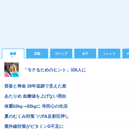
健康
芸能
ゴシップ
女子
トレンド
Y
「モテるためのヒント」326人に
容姿と寿命 28年追跡で見えた差
あたりめ 血糖値を上げない理由
体重62kg→82kgに 寺田心の生活
夏のむくみ対策 ツボ&反射区押し
紫外線対策がビタミンD不足に