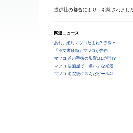
提供社の都合により、削除されまし
関連ニュース
あれ、絶対マツコだよね? 赤裸々
「怪文書騒動」マツコが告白
マツコ 首の手術の影響ほぼ皆無?
マツコ 居酒屋で「嫌い」な光景
マツコ 退院後に飲んだビール4L