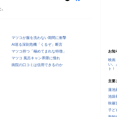
た。
マツコが服を洗わない期間に衝撃
AI巡る深刻危機「くるぞ」断言
マツコ持つ「極めてまれな特徴」
お知
マツコ 風呂キャン界隈に憧れ
映画
い。
病院の口コミは信用できるのか
ト！
主要
蓮池
池袋
秋篠
子ど
新幹