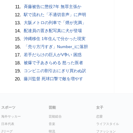
11.
斉藤被告に懲役7年 無罪主張か
12.
駅で流れた「不適切音声」に声明
13.
大阪メトロの列車で「煙が充満」
14.
配達員の置き配写真に犬が登場
15.
沖縄移住 1年住んで分かった現実
16.
「売り方汚すぎ」Number_iに落胆
17.
若手だらけの巨人がV争い 困惑
18.
被爆で子あきらめる 怒った医者
19.
コンビニの割引おにぎり買わぬ訳
20.
藤川監督 死球口撃で敵を増やす
スポーツ
芸能
女子
海外サッカー
芸能総合
恋愛
日本代表
音楽
ライフスタイル
Jリーグ
韓流
ファッション