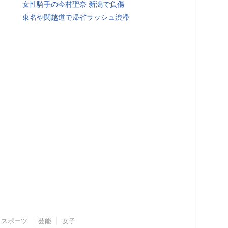
女性騎手の今村聖奈 新潟で負傷
東名や関越道で帰省ラッシュ渋滞
スポーツ
芸能
女子