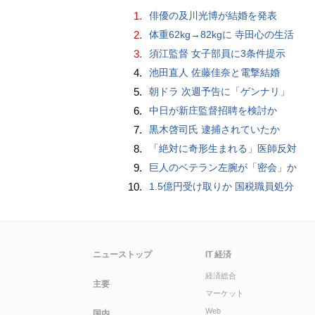
1.
俳優の及川光博が結婚を発表
2.
体重62kg→82kgに 寺田心の生活
3.
須江監督 女子部員に3条件提示
4.
池田直人 佐藤佳奈と電撃結婚
5.
朝ドラ 次週予告に「ゲンナリ」
6.
中日が新庄監督招聘を検討か
7.
黒木啓司氏 逮捕されていたか
8.
「絶対に奇形生まれる」医師反対
9.
巨人のベテラン左腕が「密会」か
10.
1.5億円受け取りか 国税職員処分
ニューストップ
IT 経済
経済総合
主要
マーケット
Web
国内