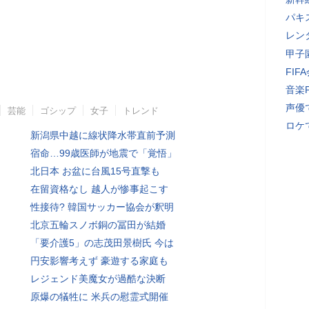
パキ
レン
甲子
FI
音楽
声優
芸能
ゴシップ
女子
トレンド
ロケ
新潟県中越に線状降水帯直前予測
宿命…99歳医師が地震で「覚悟」
北日本 お盆に台風15号直撃も
在留資格なし 越人が惨事起こす
性接待? 韓国サッカー協会が釈明
北京五輪スノボ銅の冨田が結婚
「要介護5」の志茂田景樹氏 今は
円安影響考えず 豪遊する家庭も
レジェンド美魔女が過酷な決断
原爆の犠牲に 米兵の慰霊式開催