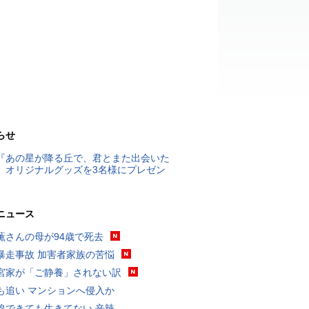
らせ
『あの星が降る丘で、君とまた出会いた
』オリジナルグッズを3名様にプレゼン
ニュース
薫さんの母が94歳で死去
暴走事故 加害者家族の苦悩
宮家が「ご静養」されない訳
も追い マンションへ侵入か
線できても生きてない 辛辣