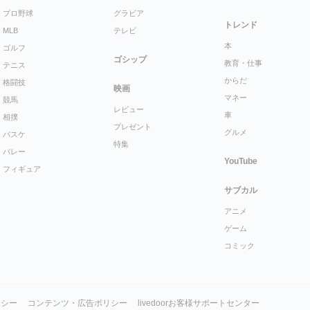
プロ野球
グラビア
トレンド
MLB
テレビ
本
ゴルフ
ゴシップ
教育・仕事
テニス
からだ
格闘技
映画
マネー
競馬
レビュー
車
相撲
プレゼント
グルメ
バスケ
特集
バレー
YouTube
フィギュア
サブカル
アニメ
ゲーム
コミック
リシー
コンテンツ・広告ポリシー
livedoorお客様サポートセンター