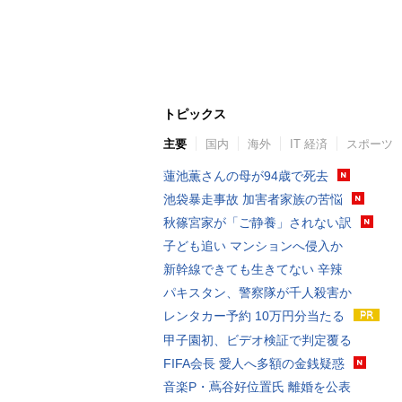
トピックス
主要
国内
海外
IT 経済
スポーツ
蓮池薫さんの母が94歳で死去
池袋暴走事故 加害者家族の苦悩
秋篠宮家が「ご静養」されない訳
子ども追い マンションへ侵入か
新幹線できても生きてない 辛辣
パキスタン、警察隊が千人殺害か
レンタカー予約 10万円分当たる
甲子園初、ビデオ検証で判定覆る
FIFA会長 愛人へ多額の金銭疑惑
音楽P・蔦谷好位置氏 離婚を公表