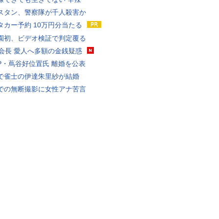
スタン、警察隊が千人殺害か
タカー予約 10万円分当たる
園初、ビデオ検証で判定覆る
FA会長 愛人へ多額の金銭疑惑
P・蔦谷好位置氏 離婚を公表
で雀士の伊達朱里紗が結婚
での無断撮影に女性アナ苦言