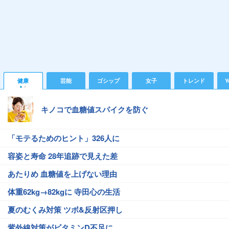
健康
芸能
ゴシップ
女子
トレンド
Y
キノコで血糖値スパイクを防ぐ
「モテるためのヒント」326人に
容姿と寿命 28年追跡で見えた差
あたりめ 血糖値を上げない理由
体重62kg→82kgに 寺田心の生活
夏のむくみ対策 ツボ&反射区押し
紫外線対策がビタミンD不足に