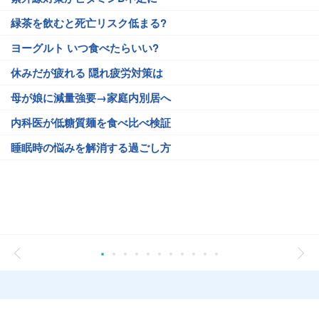
緑茶を飲むと死亡リスク低まる?
ヨーグルト いつ食べたらいい?
休みだが疲れる 隠れ疲労対策は
母が娘に減量強要→家庭内別居へ
内科医が低糖質麺を食べ比べ検証
睡眠時の悩みを解消する過ごし方