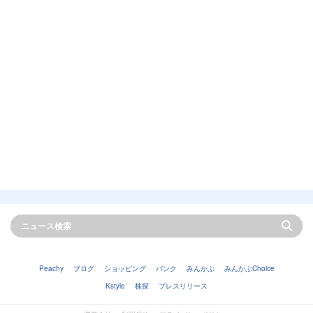
Peachy
ブログ
ショッピング
バンク
みんかぶ
みんかぶChoice
Kstyle
株探
プレスリリース