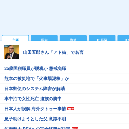
主要
国内
海外
IT 経済
ス
山田五郎さん「アド街」で名言
25歳国税職員が脱税か 懲戒免職
熊本の被災地で「火事場泥棒」か
日本郵便のシステム障害が解消
車中泊で女性死亡 遺族の胸中
日本人が誤解 海外タトゥー事情
息子助けようとした父 意識不明
佐野航大 PSVへの完全移籍が決定