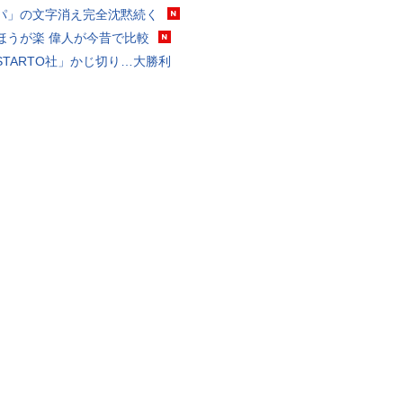
パ」の文字消え完全沈黙続く
ほうが楽 偉人が今昔で比較
STARTO社」かじ切り…大勝利