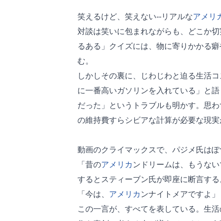
笑えるけど、笑えない--リアルな
アメリ
対談は笑いに包まれながらも、どこか切
るある」クイズには、物に寄りかかる癖
む。
しかしその裏に、じわじわと迫る生活コ
に一番高いガソリンを入れている」と語
だった」というトラブルも明かす。思わ
の維持費すらシビアな計算が必要な現実
動画のクライマックスで、パジメ氏はぽ
「昔の
アメリカ
ンドリームは、もうない
するとスティーブン氏が即座に断言する
「今は、
アメリカ
ンナイトメアですよ」
この一言が、すべてを表している。生活