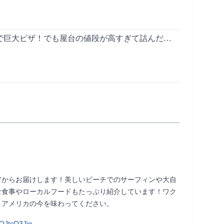
で巨大ピザ！でも屋台の値段が高すぎて詰んだ…
アからお届けします！美しいビーチでのサーフィンや大自
な食事やローカルフードもたっぷり紹介しています！ワク
今を味わってください。                
QJtcO3Jig