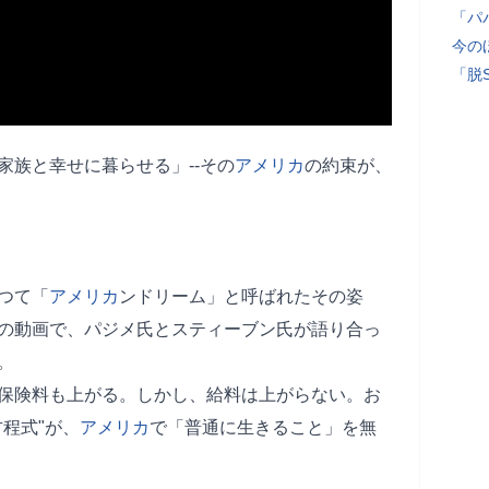
「パ
今の
「脱
家族と幸せに暮らせる」--その
アメリカ
の約束が、
つて「
アメリカ
ンドリーム」と呼ばれたその姿
の動画で、パジメ氏とスティーブン氏が語り合っ
。
保険料も上がる。しかし、給料は上がらない。お
程式"が、
アメリカ
で「普通に生きること」を無