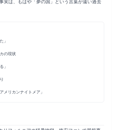
事実は、もはや「夢の国」という言葉が遠い過去
た」
カの現状
る」
り
アメリカンナイトメア」