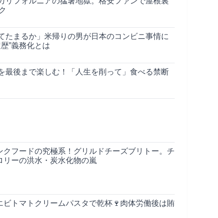
カリフォルニアの猛暑地獄。格安ファンで屋根裏
ク
てたまるか」米帰りの男が日本のコンビニ事情に
履歴”義務化とは
を最後まで楽しむ！「人生を削って」食べる禁断
ンクフードの究極系！グリルドチーズブリトー。チ
ロリーの洪水・炭水化物の嵐
エビトマトクリームパスタで乾杯🍷肉体労働後は賄