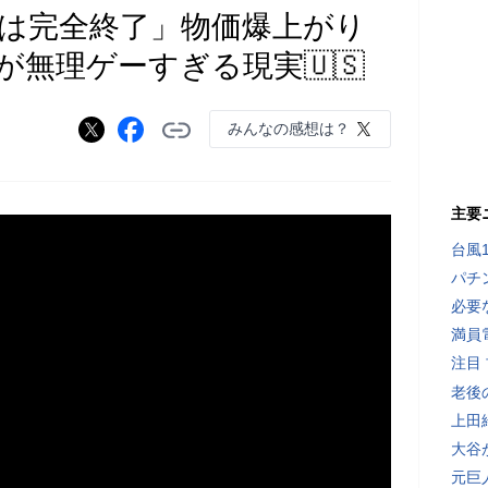
は完全終了」物価爆上がり
無理ゲーすぎる現実🇺🇸
みんなの感想は？
主要
台風
パチ
必要
満員
注目
老後
上田
大谷
元巨