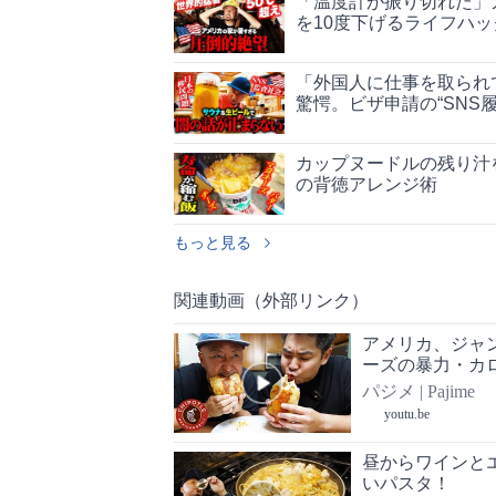
「温度計が振り切れた」
を10度下げるライフハッ
「外国人に仕事を取られ
驚愕。ビザ申請の“SNS
カップヌードルの残り汁
の背徳アレンジ術
もっと見る
関連動画（外部リンク）
アメリカ、ジャ
ーズの暴力・カ
パジメ | Pajime
youtu.be
昼からワインと
いパスタ！