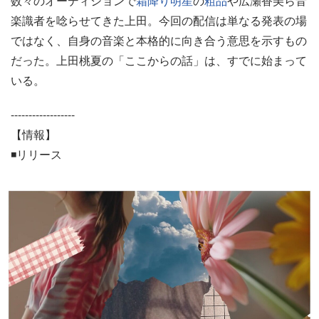
数々のオーディションで
霜降り明星
の
粗品
や広瀬香美ら音
楽識者を唸らせてきた上田。今回の配信は単なる発表の場
ではなく、自身の音楽と本格的に向き合う意思を示すもの
だった。上田桃夏の「ここからの話」は、すでに始まって
いる。
------------------
【情報】
◾️リリース