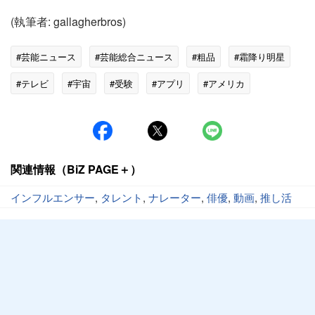
(執筆者: gallagherbros)
#芸能ニュース
#芸能総合ニュース
#粗品
#霜降り明星
#テレビ
#宇宙
#受験
#アプリ
#アメリカ
#道玄坂
#渋谷
関連情報（BiZ PAGE＋）
インフルエンサー
,
タレント
,
ナレーター
,
俳優
,
動画
,
推し活