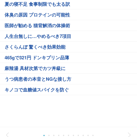
夏の寝不足 食事制限でも太る訳
体臭の原因 プロテインの可能性
医師が勧める 猫背解消の体操術
人生台無しに…やめるべき7項目
さくらんぼ 驚くべき効果効能
465gで321円 ドンキプリン品薄
麻辣湯 具材次第でカツ丼級に
うつ病患者の本音とNGな接し方
キノコで血糖値スパイクを防ぐ