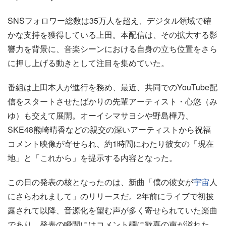
SNSフォロワー総数は35万人を超え、デジタル領域で確
かな支持を獲得している上田。本配信は、その拡大する影
響力を背景に、音楽シーンにおける自身の立ち位置をさら
に押し上げる動きとして注目を集めていた。
番組は上田本人が進行を務め、最近、共同でのYouTube配
信をスタートさせたばかりの先輩アーティスト・心悠（み
ゆ）も交えて展開。オーイシマサヨシや野島樺乃、
SKE48熊崎晴香などの親交の深いアーティストから祝福
コメント映像が寄せられ、約1時間にわたり彼女の「現在
地」と「これから」を提示する内容となった。
この日の発表の核となったのは、新曲「僕の彼女が
宇宙
人
にさらわれまして」のリリースだ。2年前にライブで初披
露されて以降、音源化を望む声が多く寄せられていた楽曲
であり、発表の瞬間にはコメント欄に歓喜の声が溢れた。