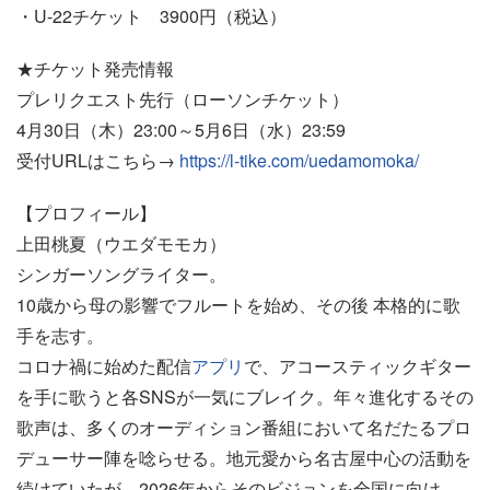
・U-22チケット 3900円（税込）
★チケット発売情報
プレリクエスト先行（ローソンチケット）
4月30日（木）23:00～5月6日（水）23:59
受付URLはこちら→
https://l-tike.com/uedamomoka/
【プロフィール】
上田桃夏（ウエダモモカ）
シンガーソングライター。
10歳から母の影響でフルートを始め、その後 本格的に歌
手を志す。
コロナ禍に始めた配信
アプリ
で、アコースティックギター
を手に歌うと各SNSが一気にブレイク。年々進化するその
歌声は、多くのオーディション番組において名だたるプロ
デューサー陣を唸らせる。地元愛から名古屋中心の活動を
続けていたが、2026年からそのビジョンを全国に向け