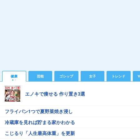
健康
芸能
ゴシップ
女子
トレンド
Y
エノキで痩せる 作り置き3選
フライパン1つで夏野菜焼き浸し
冷蔵庫を見れば貯まる家かわかる
こじるり「人生最高体重」を更新