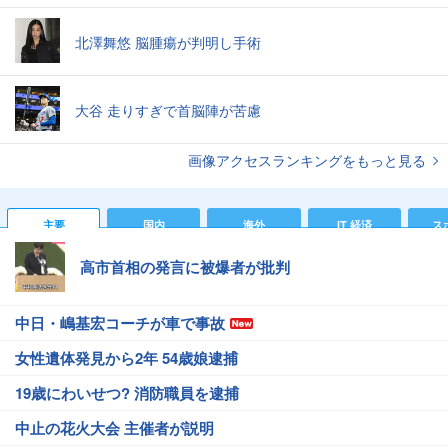
北澤舞悠 脳腫瘍が判明し手術
大谷 走りすぎで首脳陣が苦慮
画像アクセスランキングをもっと見る
主要
国内
海外
IT 経済
ス
高市首相の発言に被爆者が批判
中日・嶋基宏コーチが車で事故
女性遺体発見から2年 54歳娘逮捕
19歳にわいせつ? 消防職員を逮捕
中止の花火大会 主催者が説明