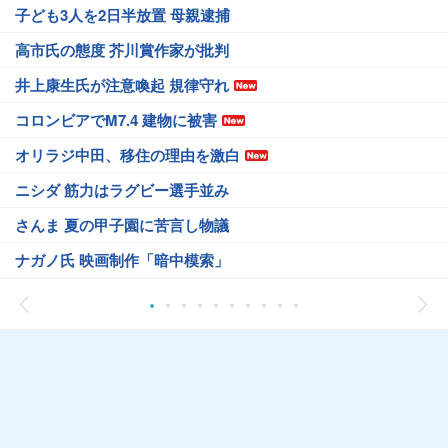
子ども3人を2日半放置 母親逮捕
高市氏の態度 芥川賞作家が批判
井上康生氏が注意喚起 規律守れ
コロンビアでM7.4 建物に被害
オリラジ中田、移住の理由を激白
ニシダ 筋力はラグビー選手並み
さんま 夏の甲子園に苦言し物議
ナガノ氏 映画制作「暗中模索」