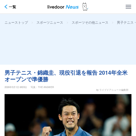
一覧
>
>
>
男子テニス・
ニューストップ
スポーツニュース
スポーツその他ニュース
男子テニス・錦織圭、現役引退を報告 2014年全米
オープンで準優勝
2026年5月1日 6時9分
写真：THE ANSWER
by ライブドアニュース編集部