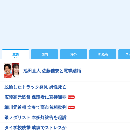
主要
国内
海外
IT 経済
ス
池田直人 佐藤佳奈と電撃結婚
脱輪したトラック発見 男性死亡
広陵高元監督 保護者に直接謝罪
細川元首相 文春で高市首相批判
銀メダリスト 本多灯被告を起訴
タイ学校銃撃 成績でストレスか