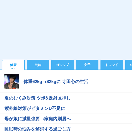
健康
芸能
ゴシップ
女子
トレンド
Y
体重62kg→82kgに 寺田心の生活
夏のむくみ対策 ツボ&反射区押し
紫外線対策がビタミンD不足に
母が娘に減量強要→家庭内別居へ
睡眠時の悩みを解消する過ごし方