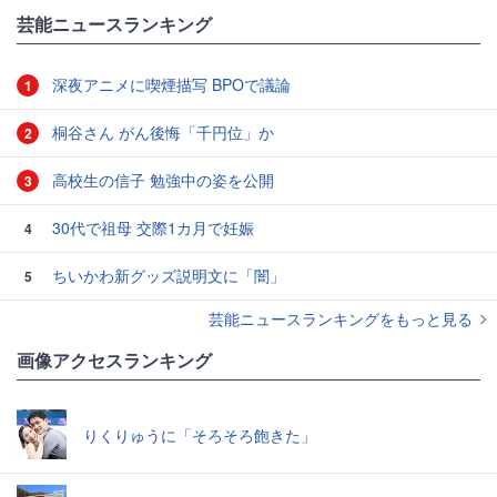
#和久田麻由子
#桑子真帆
芸能ニュースランキング
深夜アニメに喫煙描写 BPOで議論
1
桐谷さん がん後悔「千円位」か
2
高校生の信子 勉強中の姿を公開
3
30代で祖母 交際1カ月で妊娠
4
ちいかわ新グッズ説明文に「闇」
5
芸能ニュースランキングをもっと見る
画像アクセスランキング
りくりゅうに「そろそろ飽きた」