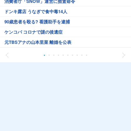
消費者庁「SNOW」運営に措置命令
ドンキ露店 うなぎで食中毒14人
90歳患者を殴る? 看護助手を逮捕
ケンコバ コロナで謎の後遺症
元TBSアナの山本里菜 離婚を公表