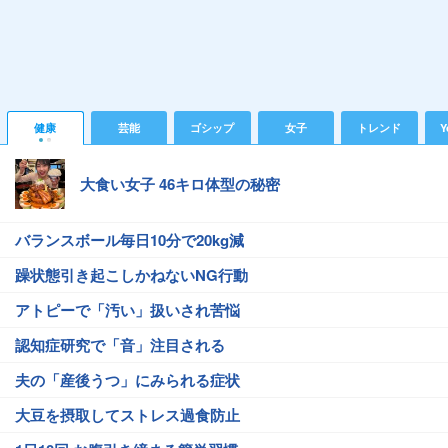
健康
芸能
ゴシップ
女子
トレンド
Y
大食い女子 46キロ体型の秘密
バランスボール毎日10分で20kg減
躁状態引き起こしかねないNG行動
アトピーで「汚い」扱いされ苦悩
認知症研究で「音」注目される
夫の「産後うつ」にみられる症状
大豆を摂取してストレス過食防止