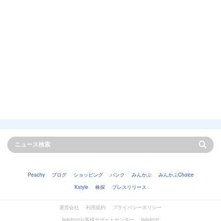
Peachy
ブログ
ショッピング
バンク
みんかぶ
みんかぶChoice
Kstyle
株探
プレスリリース
運営会社
利用規約
プライバシーポリシー
livedoorお客様サポートセンター
livedoor