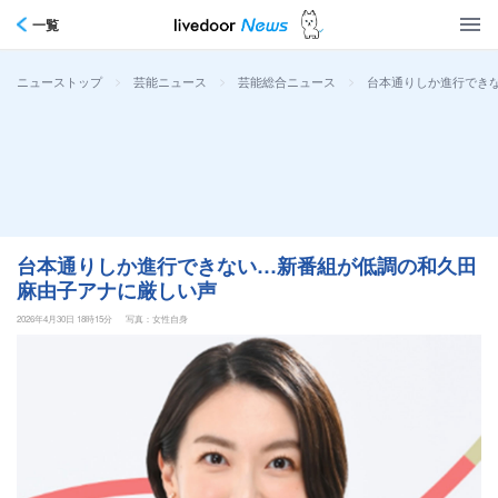
一覧
>
>
>
台本通りしか進行でき
ニューストップ
芸能ニュース
芸能総合ニュース
台本通りしか進行できない…新番組が低調の和久田
麻由子アナに厳しい声
2026年4月30日 18時15分
写真：女性自身