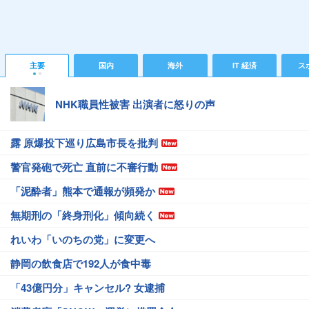
主要
国内
海外
IT 経済
ス
NHK職員性被害 出演者に怒りの声
露 原爆投下巡り広島市長を批判
警官発砲で死亡 直前に不審行動
「泥酔者」熊本で通報が頻発か
無期刑の「終身刑化」傾向続く
れいわ「いのちの党」に変更へ
静岡の飲食店で192人が食中毒
「43億円分」キャンセル? 女逮捕