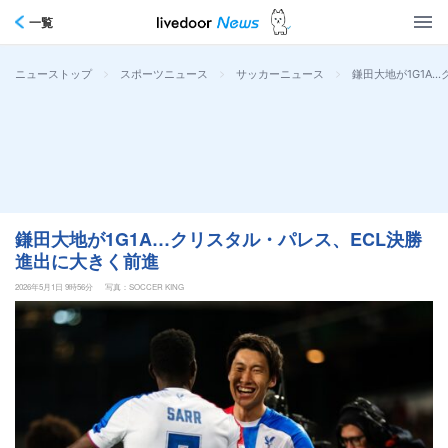
一覧
>
>
>
鎌田大地が1G1A
ニューストップ
スポーツニュース
サッカーニュース
鎌田大地が1G1A…クリスタル・パレス、ECL決勝
進出に大きく前進
2026年5月1日 9時56分
写真：SOCCER KING