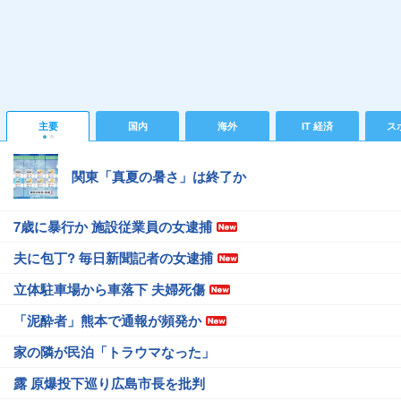
主要
国内
海外
IT 経済
ス
関東「真夏の暑さ」は終了か
7歳に暴行か 施設従業員の女逮捕
夫に包丁? 毎日新聞記者の女逮捕
立体駐車場から車落下 夫婦死傷
「泥酔者」熊本で通報が頻発か
家の隣が民泊「トラウマなった」
露 原爆投下巡り広島市長を批判