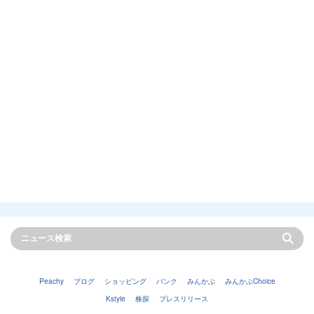
Peachy
ブログ
ショッピング
バンク
みんかぶ
みんかぶChoice
Kstyle
株探
プレスリリース