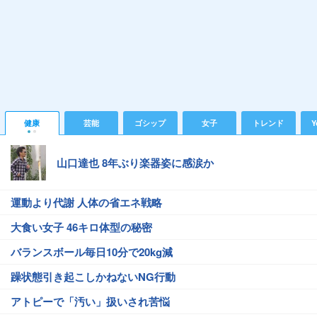
健康
芸能
ゴシップ
女子
トレンド
Y
山口達也 8年ぶり楽器姿に感涙か
運動より代謝 人体の省エネ戦略
大食い女子 46キロ体型の秘密
バランスボール毎日10分で20kg減
躁状態引き起こしかねないNG行動
アトピーで「汚い」扱いされ苦悩