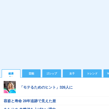
健康
芸能
ゴシップ
女子
トレンド
Y
「モテるためのヒント」326人に
容姿と寿命 28年追跡で見えた差