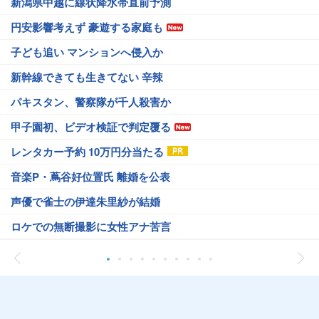
新潟県中越に線状降水帯直前予測
円安影響考えず 豪遊する家庭も
子ども追い マンションへ侵入か
新幹線できても生きてない 辛辣
パキスタン、警察隊が千人殺害か
甲子園初、ビデオ検証で判定覆る
レンタカー予約 10万円分当たる
音楽P・蔦谷好位置氏 離婚を公表
声優で雀士の伊達朱里紗が結婚
ロケでの無断撮影に女性アナ苦言