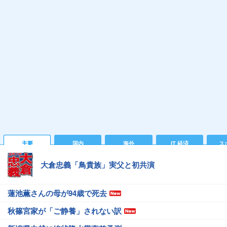
主要
国内
海外
IT 経済
ス
大倉忠義「鳥貴族」実父と初共演
蓮池薫さんの母が94歳で死去
秋篠宮家が「ご静養」されない訳