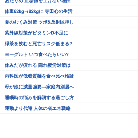
あたりめ 血糖値を上げない理由
体重62kg→82kgに 寺田心の生活
夏のむくみ対策 ツボ&反射区押し
紫外線対策がビタミンD不足に
緑茶を飲むと死亡リスク低まる?
ヨーグルト いつ食べたらいい?
休みだが疲れる 隠れ疲労対策は
内科医が低糖質麺を食べ比べ検証
母が娘に減量強要→家庭内別居へ
睡眠時の悩みを解消する過ごし方
運動より代謝 人体の省エネ戦略